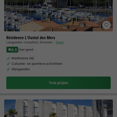
Résidence L'Oustal des Mers
Languedoc-roussillon
,
Gruissan
Kaart
8.5
Zeer goed
Mediterane stijl
Culturele- en sportieve activiteiten
Wijngaarden
Toon prijzen