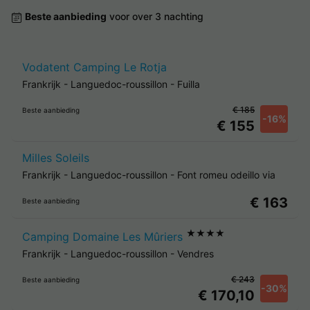
Beste aanbieding
voor over 3 nachting
Vodatent Camping Le Rotja
Frankrijk
-
Languedoc-roussillon
-
Fuilla
€ 185
Beste aanbieding
-16%
€ 155
Milles Soleils
Frankrijk
-
Languedoc-roussillon
-
Font romeu odeillo via
€ 163
Beste aanbieding
★★★★
Camping Domaine Les Mûriers
Frankrijk
-
Languedoc-roussillon
-
Vendres
€ 243
Beste aanbieding
-30%
€ 170,10