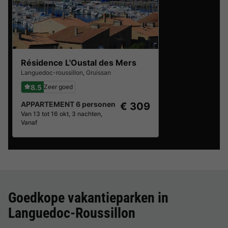
Résidence L'Oustal des Mers
Languedoc-roussillon
,
Gruissan
8.5
Zeer goed
APPARTEMENT 6 personen
€ 309
Van 13 tot 16 okt, 3 nachten,
Vanaf
Goedkope vakantieparken in
Languedoc-Roussillon