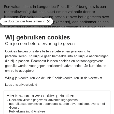
Een vakantiehuis in Languedoc-Roussillon of bungalow is een
recreatiewoning dat men huurt om de vakantie door te
brengen. Een vakantiewoning beschikt over het algemeen over
een woonkamer, keuken, slaapkamer(s), een badkamer en een
tuin of terras om buiten te kunnen vertoeven. Benieuwd naar
welke bungalows in Languedoc-Roussillon wij op
BungalowSpecials te bieden hebben? Op deze pagina vind je
een een divers en veelzijdig aanbod aan vakantiehuizen in
Languedoc-Roussillon. Ideaal voor wanneer je een
goedkoop
weekendje weg
,
midweek weg
of een
weekje weg
wilt met je
geliefdes.
Welk soort bungalows in Languedoc-Roussillon zijn er
beschikbaar?
Op deze pagina filter je met gemak op de verschillende
mogelijke voorzieningen en/of faciliteiten om een vakantiehuisje
in Languedoc-Roussillon te vinden die aansluit op jouw wensen.
Ben je er nog niet zeker van waar je precies naar op zoek
bent? Wij helpen je graag in Languedoc-Roussillon een
bungalow te boeken. Wil jij er op het laatste moment even
tussenuit? Kies dan voor een
last minute vakantiehuis
.