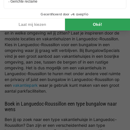
Zoek jouw ideale locatie in Languedoc-Roussillon voor het
vakantiehuis
Wat voor type bungalow in Languedoc-Roussillon wil jij boeken
en in welke omgeving wil jij zitten? Laat je inspireren door de
mooiste locaties en vakantiehuizen in Languedoc-Roussillon.
Kies in Languedoc-Roussillon voor een bungalow in een
omgeving waar jij graag wilt verblijven. Bij BungalowSpecials
vind je een groot aanbod aan vakantiehuisjes in een bosrijke
omgeving, aan zee, tussen de bergen of in een rustige
omgeving. Het is dus mogelijk om een vakantiehuis in
Languedoc-Roussillon te huren met onder andere veel ruimte
en privacy of juist een bungalow in Languedoc-Roussillon op
een
vakantiepark
waar je gebruik kunt maken van een groot
aantal parkfaciliteiten.
Boek in Languedoc-Roussillon een type bungalow naar
wens
Ben jij op zoek naar een type vakantiehuisje in Languedoc-
Roussillon? Dan zijn er een verscheidenheid aan type