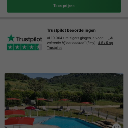
Toon prijzen
Trustpilot beoordelingen
Al 10.064+ reizigers gingen je voor! —
„Al
vakantie bij het boeken“
(Emy) ·
4.5 / 5 op
Trustpilot