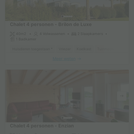
Chalet 4 personen - Brilon de Luxe
40m2
4 Volwassenen
2 Slaapkamers
1 Badkamer
Huisdieren toegestaan *
Vriezer
Koelkast
Tuinmeubelen
Ove
Meer weten
Chalet 4 personen - Enzian