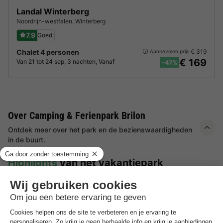
Landal Winterberg
Noordrijn-westfalen
,
Winterberg
7.9
Goed
Chalet 4 personen
€ 319
Aanbevolen prijs:
€ 169
Van 21 tot 24 sep, 3 nachten, Vanaf
-47%
Over Camping & Ferienpark Brilon
Ontdek meer over het park en de bezienswaardigheden
in de buurt.
Highlights
van het vakantiepark
Fantastich uitzicht