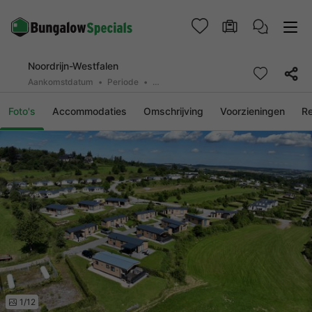
Noordrijn-Westfalen
Aankomstdatum
Periode
2 deelnemers, 0 huisdier
Foto's
Accommodaties
Omschrijving
Voorzieningen
R
1/12