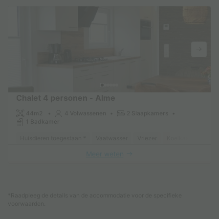
Chalet 4 personen - Alme
44m2
4 Volwassenen
2 Slaapkamers
1 Badkamer
Huisdieren toegestaan *
Vaatwasser
Vriezer
Koelkast
Tuinm
Meer weten
Zie andere accommodaties (1)
*Raadpleeg de details van de accommodatie voor de specifieke
voorwaarden.