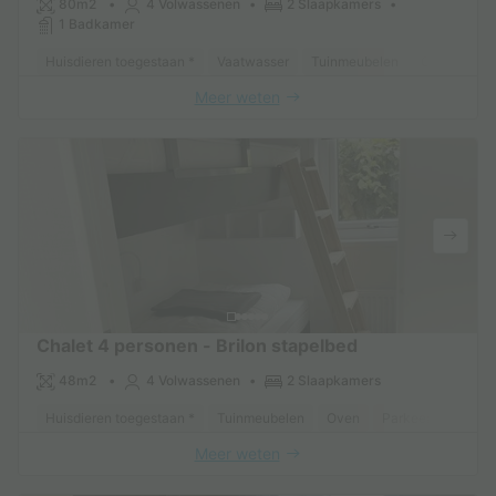
80m2
4 Volwassenen
2 Slaapkamers
1 Badkamer
Huisdieren toegestaan *
Vaatwasser
Tuinmeubelen
Oven
Par
Meer weten
Chalet 4 personen - Brilon stapelbed
48m2
4 Volwassenen
2 Slaapkamers
Huisdieren toegestaan *
Tuinmeubelen
Oven
Parkeerplaats
Meer weten