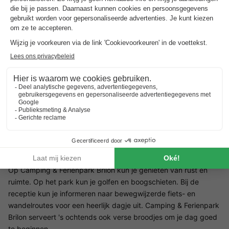
Direct aan natuurpark Rothaarsteig gelegen
Wandelen, skiën en langlaufen
Afstand vanaf Utrecht: ca. 294 km. Camping & Ferienpark
Brilon ligt op 3 km van het Hanzestadje Brilon in Sauerland,
Duitsland. Een prachtige vakantiebestemming met een
uitzonderlijk uitzicht op de bergen van Sauerland. Je kunt je
hier zowel in de zomer als in de winter prima vermaken!
Faciliteiten op Camping & Ferienpark Brilon
Op Camping & Ferienpark Brilon kun je genieten van rust en
ruimte. Op het park kun je golfen en boogschieten. Bij de
receptie kun je informeren naar bewegwijzerde fiets- en
wandelroutes voor een heerlijk dagje uit. Camping & Ferienpark
Brilon serveert 's ochtends ook verse broodjes om je dag goed
te beginnen.