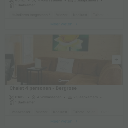
40m2
4 Volwassenen
2 Slaapkamers
1 Badkamer
Huisdieren toegestaan *
Vriezer
Koelkast
Tuinmeubelen
TV
Meer weten
Chalet 4 personen - Bergrose
61m2
4 Volwassenen
2 Slaapkamers
1 Badkamer
Vaatwasser
Vriezer
Koelkast
Tuinmeubelen
Oven
TV
Meer weten