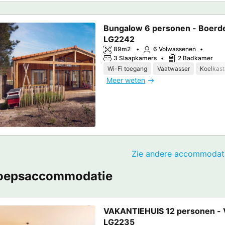
Bungalow 6 personen - Boerde
LG2242
89m2
6 Volwassenen
3 Slaapkamers
2 Badkamer
Wi-Fi toegang
Vaatwasser
Koelkast
Meer weten
Zie andere accommodati
oepsaccommodatie
VAKANTIEHUIS 12 personen - 
LG2235