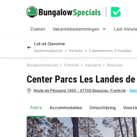
Zoeken
Vakantiebestemmingen
Last minut
Lot-et-Garonne
Aankomstdatum
Periode
2 deelnemers, 0 huisdier
BungalowSpecials
Frankrijk
Aquitanië
Beauziac
Center Parcs Les Landes d
Route de Péjouans 1460 - 47700 Beauziac, Frankrijk
-
Beki
Foto's
Accommodaties
Omschrijving
Voorzi