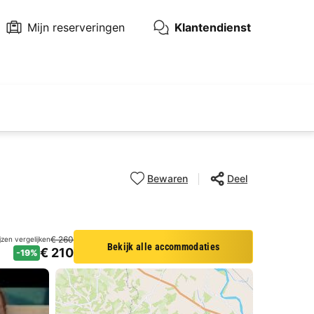
Mijn reserveringen
Klantendienst
Bewaren
Deel
€ 260
ijzen vergelijken
Bekijk alle accommodaties
€ 210
-19%