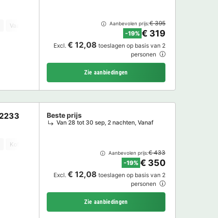
€ 395
Aanbevolen prijs:
Vaatwasser
Vriezer
Koelkast
Tuinmeubelen
TV
€ 319
-19%
€ 12,08
Excl.
toeslagen op basis van 2
personen
Zie aanbiedingen
G2233
Beste prijs
Van 28 tot 30 sep, 2 nachten, Vanaf
Koffiezetapparaat
Vaatwasser
Vriezer
Koelkast
Tuinmeubelen
€ 433
Aanbevolen prijs:
€ 350
-19%
€ 12,08
Excl.
toeslagen op basis van 2
personen
Zie aanbiedingen