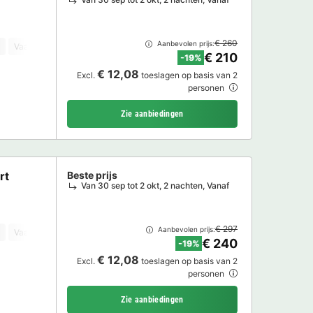
€ 260
Aanbevolen prijs:
Vaatwasser
Vriezer
Koelkast
Tuinmeubelen
TV
€ 210
-19%
€ 12,08
Excl.
toeslagen op basis van 2
personen
Zie aanbiedingen
rt
Beste prijs
Van 30 sep tot 2 okt, 2 nachten, Vanaf
€ 297
Aanbevolen prijs:
Vaatwasser
Vriezer
Koelkast
Tuinmeubelen
TV
€ 240
-19%
€ 12,08
Excl.
toeslagen op basis van 2
personen
Zie aanbiedingen