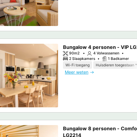
Bungalow 4 personen - VIP L
90m2
4 Volwassenen
2 Slaapkamers
1 Badkamer
Wi-Fi toegang
Huisdieren toegestaan *
Meer weten
Bungalow 8 personen - Comfo
LG2214