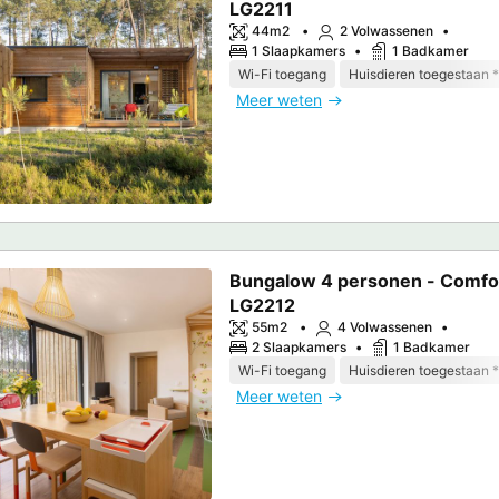
LG2211
44m2
2 Volwassenen
1 Slaapkamers
1 Badkamer
Wi-Fi toegang
Huisdieren toegestaan *
Meer weten
Bungalow 4 personen - Comfo
LG2212
55m2
4 Volwassenen
2 Slaapkamers
1 Badkamer
Wi-Fi toegang
Huisdieren toegestaan *
Meer weten