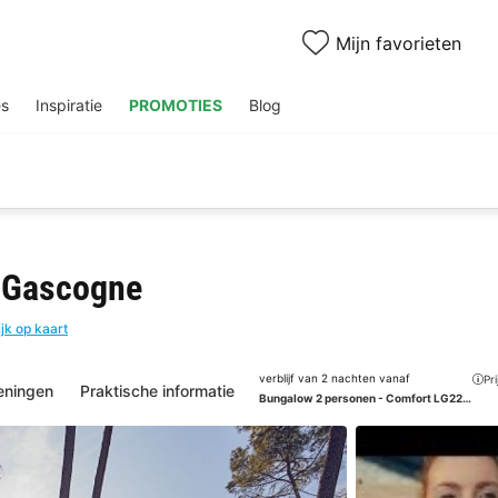
Mijn favorieten
es
Inspiratie
PROMOTIES
Blog
e Gascogne
jk op kaart
verblijf van 2 nachten vanaf
Pr
eningen
Praktische informatie
Bungalow 2 personen - Comfort LG2211