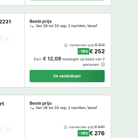
G2231
Beste prijs
Van 28 tot 30 sep, 2 nachten, Vanaf
Koffiezetapparaat
Vaatwasser
Vriezer
Koelkast
Tuinmeubelen
€ 312
Aanbevolen prijs:
€ 252
-19%
€ 12,08
Excl.
toeslagen op basis van 2
personen
Zie aanbiedingen
rt
Beste prijs
Van 28 tot 30 sep, 2 nachten, Vanaf
€ 341
Aanbevolen prijs:
Vaatwasser
Vriezer
Koelkast
Tuinmeubelen
TV
€ 276
-19%