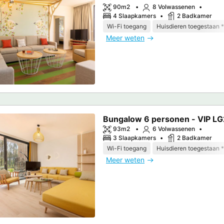
90m2
8 Volwassenen
4 Slaapkamers
2 Badkamer
Wi-Fi toegang
Huisdieren toegestaan *
Meer weten
Bungalow 6 personen - VIP L
93m2
6 Volwassenen
3 Slaapkamers
2 Badkamer
Wi-Fi toegang
Huisdieren toegestaan *
Meer weten