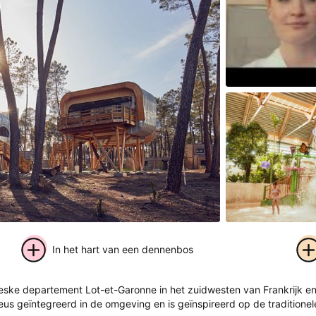
Speel de vid
In het hart van een dennenbos
+ 84
reske departement Lot-et-Garonne in het zuidwesten van Frankrijk en
foto's
eus geïntegreerd in de omgeving en is geïnspireerd op de traditionele