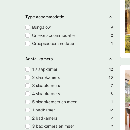
Type accommodatie
Bungalow
9
Unieke accommodatie
2
Groepsaccommodatie
1
Aantal kamers
1 slaapkamer
12
2 slaapkamers
10
3 slaapkamers
7
4 slaapkamers
3
5 slaapkamers en meer
1
1 badkamer
12
2 badkamers
7
3 badkamers en meer
2