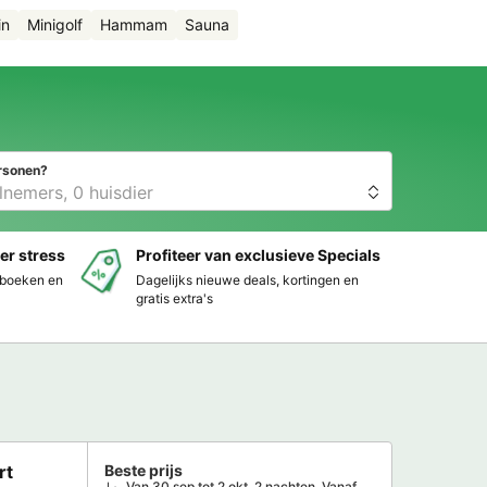
in
Minigolf
Hammam
Sauna
rsonen?
er stress
Profiteer van exclusieve Specials
s boeken en
Dagelijks nieuwe deals, kortingen en
gratis extra's
rt
Beste prijs
Van 30 sep tot 2 okt, 2 nachten, Vanaf