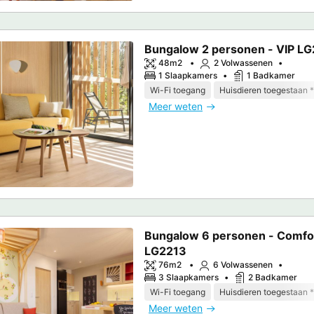
Bungalow 2 personen - VIP L
48m2
2 Volwassenen
1 Slaapkamers
1 Badkamer
Wi-Fi toegang
Huisdieren toegestaan *
Meer weten
Bungalow 6 personen - Comfo
LG2213
76m2
6 Volwassenen
3 Slaapkamers
2 Badkamer
Wi-Fi toegang
Huisdieren toegestaan *
Meer weten