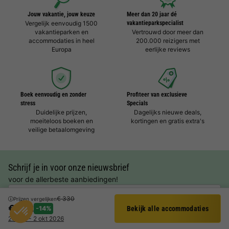
Jouw vakantie, jouw keuze
Meer dan 20 jaar dé
Vergelijk eenvoudig 1500
vakantieparkspecialist
vakantieparken en
Vertrouwd door meer dan
accommodaties in heel
200.000 reizigers met
Europa
eerlijke reviews
Boek eenvoudig en zonder
Profiteer van exclusieve
stress
Specials
Duidelijke prijzen,
Dagelijks nieuwe deals,
moeiteloos boeken en
kortingen en gratis extra's
veilige betaalomgeving
Schrijf je in voor onze nieuwsbrief
voor de allerbeste aanbiedingen!
E-mailadres
€ 330
Prijzen vergelijken
€ 282
-14%
Bekijk alle accommodaties
Filter
29 sep - 2 okt 2026
Aanmelden