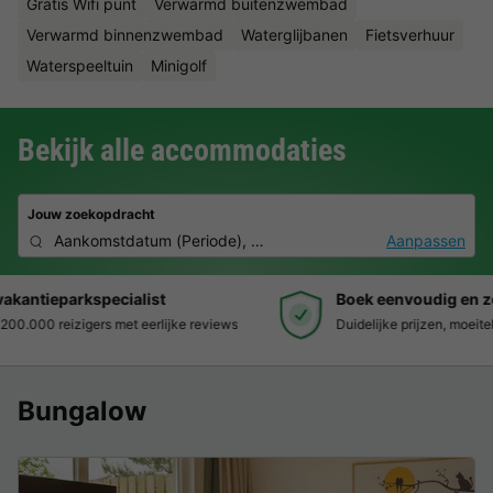
Gratis Wifi punt
Verwarmd buitenzwembad
Verwarmd binnenzwembad
Waterglijbanen
Fietsverhuur
Waterspeeltuin
Minigolf
Bekijk alle accommodaties
Jouw zoekopdracht
Aankomstdatum
(
Periode
),
2 deelnemers, 0 huisdier
Aanpassen
Boek eenvoudig en zonder stress
Duidelijke prijzen, moeiteloos boeken en veilige betaalomgeving
Bungalow