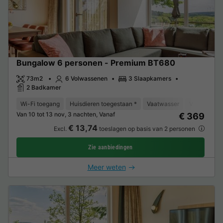
Bungalow 6 personen - Premium BT680
73m2
6 Volwassenen
3 Slaapkamers
2 Badkamer
Wi-Fi toegang
Huisdieren toegestaan *
Vaatwasser
Vriezer
K
Van 10 tot 13 nov, 3 nachten, Vanaf
€ 369
€ 13,74
Excl.
toeslagen op basis van 2 personen
Zie aanbiedingen
Meer weten