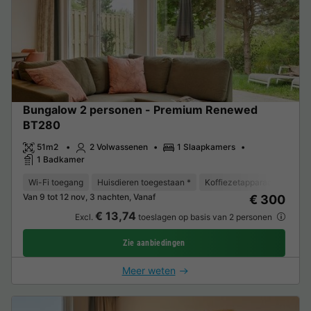
Bungalow 2 personen - Premium Renewed
BT280
51m2
2 Volwassenen
1 Slaapkamers
1 Badkamer
Wi-Fi toegang
Huisdieren toegestaan *
Koffiezetapparaat
Vaat
Van 9 tot 12 nov, 3 nachten, Vanaf
€ 300
€ 13,74
Excl.
toeslagen op basis van 2 personen
Zie aanbiedingen
Meer weten