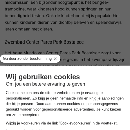
hindernissen. Een bijzonder hoogtepunt is het bungee-
trampoline, waar kinderen hoog kunnen springen en hun
behendigheid testen. Ook de kinderboerderij is populair: hier
kunnen kinderen dieren van dichtbij beleven en spelenderwijs
leren omgaan met dieren.
Zwembad Center Parcs Park Bostalsee
Het Aqua Mundo van Center Parcs Park Bostalsee zorgt voor
volop waterplezier voor het hele gezin. In het zwemparadijs zijn
meerdere glijbanen aanwezig die zorgen voor afwisseling en
plezier voor jong en oud. Speciaal voor kinderen is er het Water
Playhouse, een waterspeelzone met spetterende
waterattracties, kiepemmer en kleine glijbanen.
Voor ontspanning kun je gebruikmaken van de bubbelbaden of
rustig door de zwembaden drijven. Ook aan de jongste gasten
is gedacht, met aparte kinderzones waar zij veilig kunnen
spelen en hun eerste waterervaringen opdoen. Daarnaast
worden er in het Aqua Mundo activiteiten zoals babyzwemmen