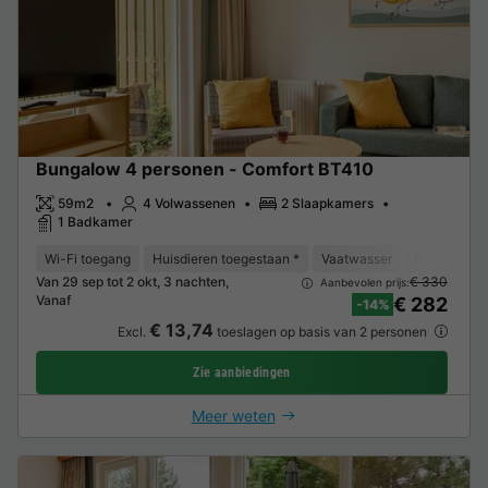
Bungalow 4 personen - Comfort BT410
59m2
4 Volwassenen
2 Slaapkamers
1 Badkamer
Wi-Fi toegang
Huisdieren toegestaan *
Vaatwasser
Vriezer
K
Van 29 sep tot 2 okt, 3 nachten,
€ 330
Aanbevolen prijs:
Vanaf
€ 282
-14%
€ 13,74
Excl.
toeslagen op basis van 2 personen
Zie aanbiedingen
Meer weten