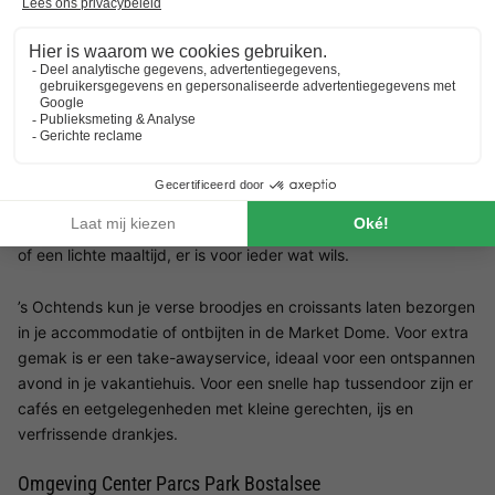
aangeboden. Het zwembad is daarmee dé plek waar gezinnen
samenkomen voor plezier én ontspanning.
Restaurants Center Parcs Park Bostalsee
Op culinair gebied biedt Center Parcs Park Bostalsee een ruime
keuze aan restaurants en snackmogelijkheden, allemaal
gelegen in de gezellige Market Dome. Hier geniet je van zowel
regionale specialiteiten als internationale gerechten. Of je nu
zin hebt in een uitgebreid diner, een pizza voor het hele gezin
of een lichte maaltijd, er is voor ieder wat wils.
’s Ochtends kun je verse broodjes en croissants laten bezorgen
in je accommodatie of ontbijten in de Market Dome. Voor extra
gemak is er een take-awayservice, ideaal voor een ontspannen
avond in je vakantiehuis. Voor een snelle hap tussendoor zijn er
cafés en eetgelegenheden met kleine gerechten, ijs en
verfrissende drankjes.
Omgeving Center Parcs Park Bostalsee