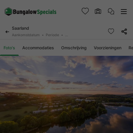
Saarland
Aankomstdatum
Periode
2 deelnemers, 0 huisdier
Foto's
Accommodaties
Omschrijving
Voorzieningen
R