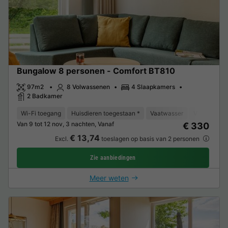
Bungalow 8 personen - Comfort BT810
97m2
8 Volwassenen
4 Slaapkamers
2 Badkamer
Wi-Fi toegang
Huisdieren toegestaan *
Vaatwasser
Vriezer
K
Van 9 tot 12 nov, 3 nachten, Vanaf
€ 330
€ 13,74
Excl.
toeslagen op basis van 2 personen
Zie aanbiedingen
Meer weten