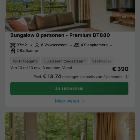
Bungalow 8 personen - Premium BT880
97m2
8 Volwassenen
4 Slaapkamers
2 Badkamer
Wi-Fi toegang
Huisdieren toegestaan *
Vaatwasser
Vriezer
K
Van 10 tot 13 nov, 3 nachten, Vanaf
€ 390
€ 13,74
Excl.
toeslagen op basis van 2 personen
Zie aanbiedingen
Meer weten