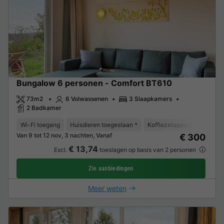
Bungalow 6 personen - Comfort BT610
73m2
6 Volwassenen
3 Slaapkamers
2 Badkamer
Wi-Fi toegang
Huisdieren toegestaan *
Koffiezetapparaat
Vaat
Van 9 tot 12 nov, 3 nachten, Vanaf
€ 300
€ 13,74
Excl.
toeslagen op basis van 2 personen
Zie aanbiedingen
Meer weten