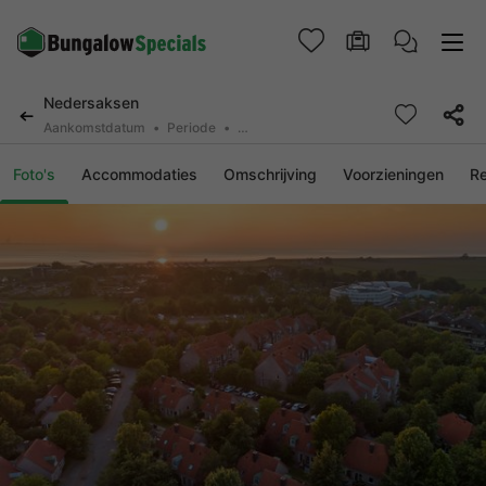
Nedersaksen
Aankomstdatum
Periode
2 deelnemers, 0 huisdier
Foto's
Accommodaties
Omschrijving
Voorzieningen
R