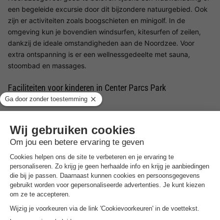
een begeleide excursie door dit bijzondere natuurgebied. Ook
zijn er activiteiten zoals boogschieten en minigolf. In de
omgeving kun je bovendien windsurfen, kitesurfen of zeilen,
dankzij de ideale omstandigheden aan de Noordzee. Voor
extra ontspanning is er een wellnessgedeelte met sauna,
stoombad en massages.
Faciliteiten voor kinderen in Center Parcs Park
Nordseeküste
Voor kinderen zijn er in Center Parcs Park Nordseeküste volop
leuke activiteiten. Het park organiseert verschillende creatieve
workshops, waarbij kinderen kunnen schilderen, knutselen of
hun eigen souvenir maken. Erg populair is de workshop waarin
kinderen hun eigen knuffel kunnen maken. Daarnaast kunnen
jonge avonturiers op ontdekkingstocht tijdens de Kids Safari,
waarbij ze in hun eigen jeep door het park rijden. Wie liever
buiten speelt, kan zich uitleven op de speelplaatsen of
meedoen aan een spannende speurtocht.