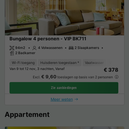
Bungalow 4 personen - VIP BK711
94m2
4 Volwassenen
2 Slaapkamers
2 Badkamer
Wi-Fi toegang
Huisdieren toegestaan *
Vaatwasser
Vriezer
K
Van 9 tot 12 nov, 3 nachten, Vanaf
€ 378
€ 9,60
Excl.
toeslagen op basis van 2 personen
Zie aanbiedingen
Meer weten
Appartement