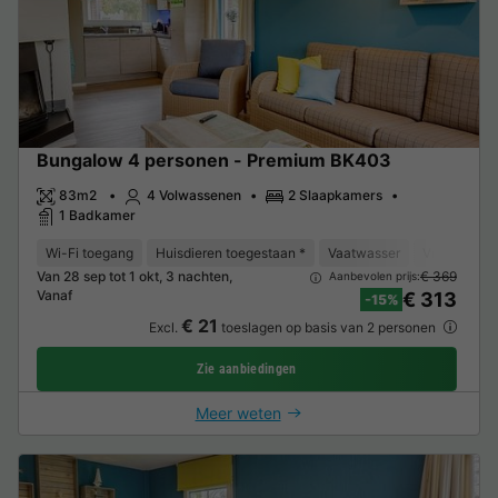
Bungalow 4 personen - Premium BK403
83m2
4 Volwassenen
2 Slaapkamers
1 Badkamer
Wi-Fi toegang
Huisdieren toegestaan *
Vaatwasser
Vriezer
K
Van 28 sep tot 1 okt, 3 nachten,
€ 369
Aanbevolen prijs:
Vanaf
€ 313
-15%
€ 21
Excl.
toeslagen op basis van 2 personen
Zie aanbiedingen
Meer weten