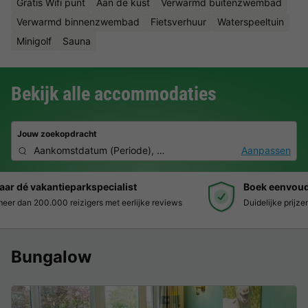
Gratis Wifi punt
Aan de kust
Verwarmd buitenzwembad
Verwarmd binnenzwembad
Fietsverhuur
Waterspeeltuin
Minigolf
Sauna
Bekijk alle accommodaties
Jouw zoekopdracht
Aankomstdatum
(
Periode
),
2 deelnemers, 0 huisdier
Aanpassen
Boek eenvoudig en zonder stress
Duidelijke prijzen, moeiteloos boeken en veilige betaalomgeving
Bungalow