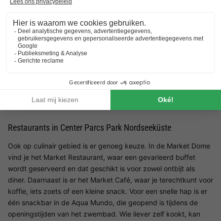
Zwembad in Center Parcs Park Nordseeküste
Het zwembad van Center Parcs Park Nordseeküste is een
hoogtepunt voor het hele gezin. In de Aqua Mundo vind je
meerdere glijbanen, een golfslagbad en een waterlandschap
met verschillende niveaus. De wildwaterbaan is bijzonder
populair en zorgt voor volop actie. Voor jonge kinderen is er
een apart kinderbad met ondiep water en speelelementen.
Tussendoor kun je uitrusten op de stoelen en ligbedden die
verspreid door het zwembad staan.
Restaurants in Center Parcs Park Nordseeküste
Ook op culinair gebied is er genoeg keuze. In de Market Dome
vind je het Market Restaurant, waar een gevarieerd buffet
wordt geserveerd en dat geschikt is voor zowel ontbijt als
diner. Daarnaast is er het Market Café, waar je terechtkunt voor
koffie, iets zoets of een kleine snack. Voor een snelle hap is er
één snackbar in de Aqua Mundo, die geopend is tijdens de
openingstijden van het zwembad. Wie liever zelf kookt, kan