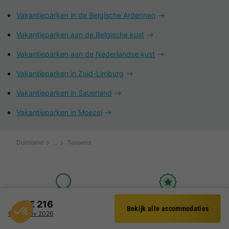
Vakantieparken in de Belgische Ardennen
Vakantieparken aan de Belgische kust
Vakantieparken aan de Nederlandse kust
Vakantieparken in Zuid-Limburg
Vakantieparken in Sauerland
Vakantieparken in Moezel
Duitsland
Tossens
Jouw vakantie, jouw keuze
Meer dan 20 jaar dé
€ 216
Bekijk alle accommodaties
Vergelijk eenvoudig 1500
vakantieparkspecialist
Filter
9 - 12 nov 2026
vakantieparken en
Vertrouwd door meer dan
accommodaties in heel
200.000 reizigers met