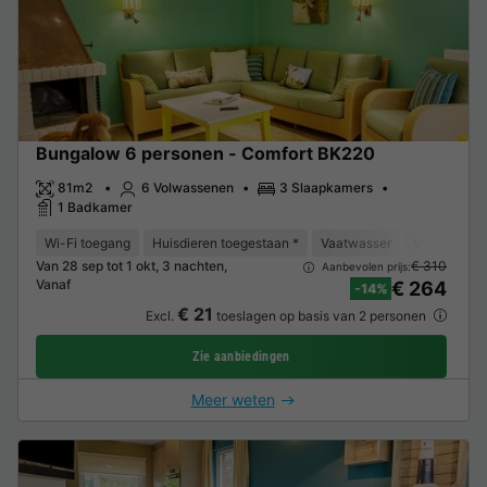
Bungalow 6 personen - Comfort BK220
81m2
6 Volwassenen
3 Slaapkamers
1 Badkamer
Wi-Fi toegang
Huisdieren toegestaan *
Vaatwasser
Vriezer
K
Van 28 sep tot 1 okt, 3 nachten,
€ 310
Aanbevolen prijs:
Vanaf
€ 264
-14%
€ 21
Excl.
toeslagen op basis van 2 personen
Zie aanbiedingen
Meer weten