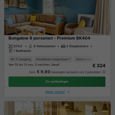
Bungalow 6 personen - Premium BK404
67m2
6 Volwassenen
3 Slaapkamers
1 Badkamer
Wi-Fi toegang
Huisdieren toegestaan *
Vaatwasser
Vriezer
K
Van 10 tot 13 nov, 3 nachten, Vanaf
€ 324
€ 9,60
Excl.
toeslagen op basis van 2 personen
Zie aanbiedingen
Meer weten