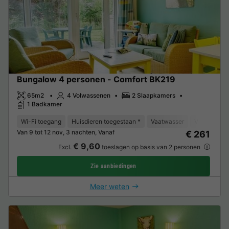
Bungalow 4 personen - Comfort BK219
65m2
4 Volwassenen
2 Slaapkamers
1 Badkamer
Wi-Fi toegang
Huisdieren toegestaan *
Vaatwasser
Vriezer
K
Van 9 tot 12 nov, 3 nachten, Vanaf
€ 261
€ 9,60
Excl.
toeslagen op basis van 2 personen
Zie aanbiedingen
Meer weten