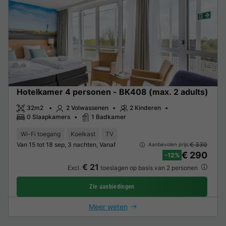
Hotelkamer 4 personen - BK408 (max. 2 adults)
32m2
2 Volwassenen
2 Kinderen
0 Slaapkamers
1 Badkamer
Wi-Fi toegang
Koelkast
TV
Van 15 tot 18 sep, 3 nachten, Vanaf
€ 330
Aanbevolen prijs:
€ 290
-12%
€ 21
Excl.
toeslagen op basis van 2 personen
Zie aanbiedingen
Meer weten