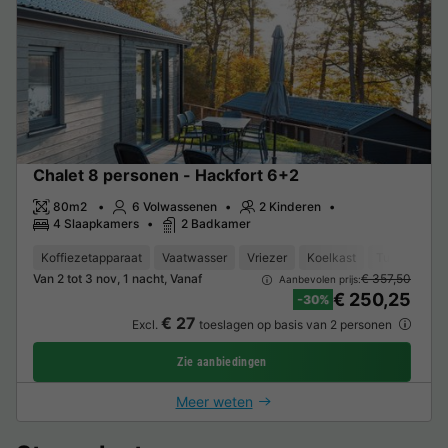
Chalet 8 personen - Hackfort 6+2
80m2
6 Volwassenen
2 Kinderen
4 Slaapkamers
2 Badkamer
Koffiezetapparaat
Vaatwasser
Vriezer
Koelkast
Tuinmeubel
Van 2 tot 3 nov, 1 nacht, Vanaf
€ 357,50
Aanbevolen prijs:
€ 250,25
-30%
€ 27
Excl.
toeslagen op basis van 2 personen
Zie aanbiedingen
Meer weten