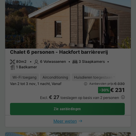
Chalet 6 personen - Hackfort barrièrevrij
80m2
6 Volwassenen
3 Slaapkamers
1 Badkamer
Wi-Fi toegang
Airconditioning
Huisdieren toegestaan *
Ontvangs
Van 2 tot 3 nov, 1 nacht, Vanaf
€ 330
Aanbevolen prijs:
€ 231
-30%
€ 27
Excl.
toeslagen op basis van 2 personen
Zie aanbiedingen
Meer weten