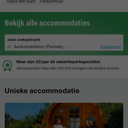
Gratis Wifi punt
Fietsverhuur
Bekijk alle accommodaties
Jouw zoekopdracht
Aankomstdatum
(
Periode
),
2 deelnemers, 0 huisdier
Aanpassen
Boek eenvoudig en zonder stress
Duidelijke prijzen, moeiteloos boeken en veilige betaalomgeving
Unieke accommodatie