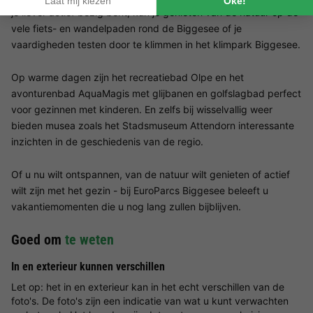
je liever actief bezig bent, kun je genieten van de natuur op de
vele fiets- en wandelpaden rond de Biggesee of je
vaardigheden testen door te klimmen in het klimpark Biggesee.
Op warme dagen zijn het recreatiebad Olpe en het
avonturenbad AquaMagis met glijbanen en golfslagbad perfect
voor gezinnen met kinderen. En zelfs bij wisselvallig weer
bieden musea zoals het Stadsmuseum Attendorn interessante
inzichten in de geschiedenis van de regio.
Of u nu wilt ontspannen, van de natuur wilt genieten of actief
wilt zijn met het gezin - bij EuroParcs Biggesee beleeft u
vakantiemomenten die u nog lang zullen bijblijven.
Goed om
te weten
In en exterieur kunnen verschillen
Let op: het in en exterieur kan in het echt verschillen van de
foto's. De foto's zijn een indicatie van wat u kunt verwachten