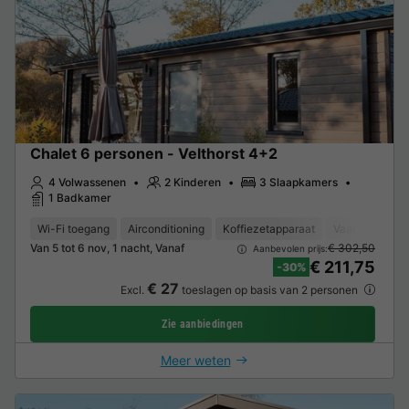
Chalet 6 personen - Velthorst 4+2
4 Volwassenen
2 Kinderen
3 Slaapkamers
1 Badkamer
Wi-Fi toegang
Airconditioning
Koffiezetapparaat
Vaatwasser
Van 5 tot 6 nov, 1 nacht, Vanaf
€ 302,50
Aanbevolen prijs:
€ 211,75
-30%
€ 27
Excl.
toeslagen op basis van 2 personen
Zie aanbiedingen
Meer weten