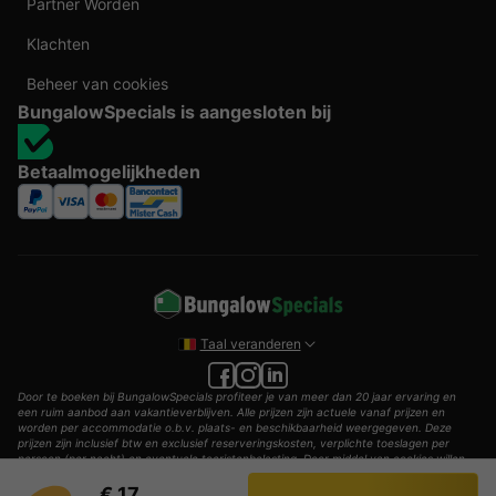
Partner Worden
Klachten
Beheer van cookies
BungalowSpecials is aangesloten bij
Betaalmogelijkheden
Taal veranderen
Door te boeken bij BungalowSpecials profiteer je van meer dan 20 jaar ervaring en
een ruim aanbod aan vakantieverblijven. Alle prijzen zijn actuele vanaf prijzen en
worden per accommodatie o.b.v. plaats- en beschikbaarheid weergegeven. Deze
prijzen zijn inclusief btw en exclusief reserveringskosten, verplichte toeslagen per
persoon (per nacht) en eventuele toeristenbelasting. Door middel van cookies willen
wij je zo goed mogelijk van dienst zijn.
€ 17