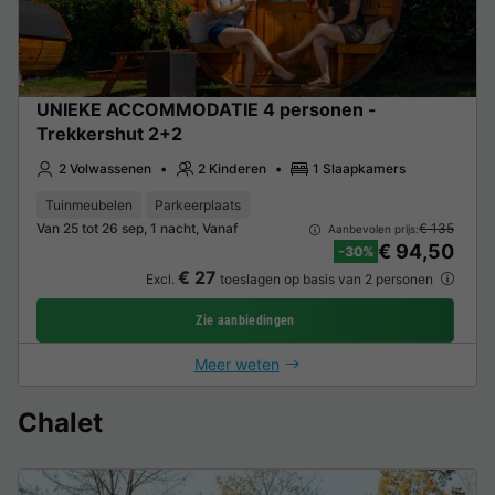
UNIEKE ACCOMMODATIE 4 personen -
Trekkershut 2+2
2 Volwassenen
2 Kinderen
1 Slaapkamers
Tuinmeubelen
Parkeerplaats
Van 25 tot 26 sep, 1 nacht, Vanaf
€ 135
Aanbevolen prijs:
€ 94,50
-30%
€ 27
Excl.
toeslagen op basis van 2 personen
Zie aanbiedingen
Meer weten
Chalet