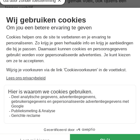
ervoor dat je je helemaal op je gemak voelt, ook tijdens een
langer verblijf.
Horeca bij EuroParcs Biggesee
Op het park vind je alles wat je nodig hebt voor een hapje
tussendoor: Een campingwinkel biedt alle benodigdheden voor
je dagelijkse behoeften, terwijl je bij de strandbar met uitzicht
op het meer kunt genieten van hapjes en drankjes. Hier kun je
de dag comfortabel afsluiten als de zon ondergaat boven het
water - zonder drukte en met een echt vakantiegevoel.
Omgeving van EuroParcs Biggesee
Ook rondom het park is genoeg te ontdekken. De regio biedt
tal van excursiebestemmingen en vrijetijdsactiviteiten voor jong
en oud.
Verken het imposante kasteel Schnellenberg in Attendorn of
bezoek de Krombacher Erlebniswelt, waar je een spannend
kijkje kunt nemen in de wereld van de beroemde brouwerij. Als