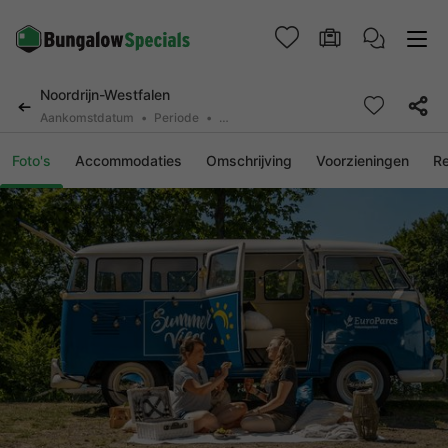
Noordrijn-Westfalen
Aankomstdatum
Periode
2 deelnemers, 0 huisdier
Foto's
Accommodaties
Omschrijving
Voorzieningen
R