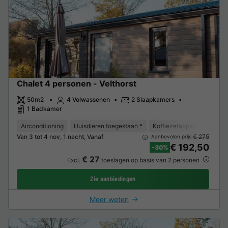
Chalet 4 personen - Velthorst
50m2
4 Volwassenen
2 Slaapkamers
1 Badkamer
Airconditioning
Huisdieren toegestaan *
Koffiezetapparaat
Vaat
Van 3 tot 4 nov, 1 nacht, Vanaf
€ 275
Aanbevolen prijs:
€ 192,50
-30%
€ 27
Excl.
toeslagen op basis van 2 personen
Zie aanbiedingen
Meer weten