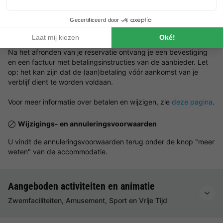
NRA (verhuurregistratienummer):
Betalingsvoorwaarden
De betaling zal worden afgehandeld door de aanbieder zelf.
Na het afronden van je reservatie ontvang je een bevestiging
en een factuur met betalingsinstructies van de aanbieder. Let
op: het kan zijn dat de (aan)betaling vóór aankomst van je
verblijf dient te worden voldaan.
Voor meer informatie over betalen en wijzigen, zie
deze pagina
.
Wijzigings- en annuleringsvoorwaarden
U vindt de annuleringsvoorwaarden terug onder de knop "meer
weten" van de accommodatie.
Aangeboden activiteiten en animatie
Zwemfaciliteiten, Amusement, Sport en Vrije Tijd