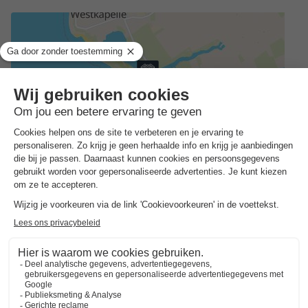
Adres
Joossesweg 3 - 4361 Westkapelle, Nederland
ALGEMENE INFORMATIE
Praktische informatie
Vuurwerk verboden