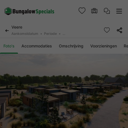
Veere
Aankomstdatum
Periode
2 deelnemers, 0 huisdier
Foto's
Accommodaties
Omschrijving
Voorzieningen
R