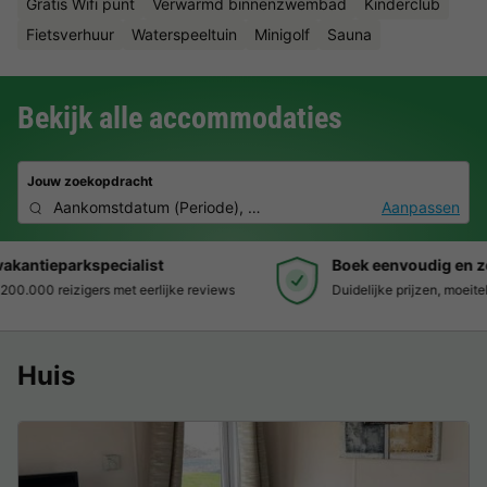
Gratis Wifi punt
Verwarmd binnenzwembad
Kinderclub
Fietsverhuur
Waterspeeltuin
Minigolf
Sauna
Bekijk alle accommodaties
Jouw zoekopdracht
Aankomstdatum
(
Periode
),
2 deelnemers, 0 huisdier
Aanpassen
Boek eenvoudig en zonder stress
Duidelijke prijzen, moeiteloos boeken en veilige betaalomgeving
Huis