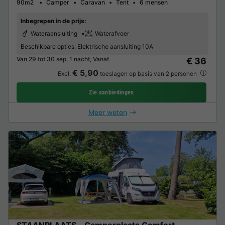
90m2
Camper
Caravan
Tent
6 mensen
Inbegrepen in de prijs:
Wateraansluiting
Waterafvoer
Beschikbare opties:
Elektrische aansluiting 10A
Van 29 tot 30 sep, 1 nacht, Vanaf
€ 36
€ 5,90
Excl.
toeslagen op basis van 2 personen
Zie aanbiedingen
Meer weten
STAANPLAATS - Camperplaats Comfort