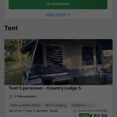
Zie aanbiedingen
Meer weten
Tent
Tent 5 personen - Country Lodge 5
5 Volwassenen
Half-overdekt terras
Wi-Fi toegang
Huisdieren toegestaan *
Kof
Van 9 tot 11 sep, 2 nachten, Vanaf
€ 110
Aanbevolen prijs:
€ 82,50
-25%