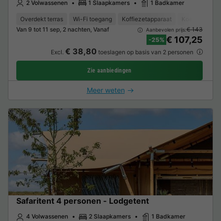
2 Volwassenen
1 Slaapkamers
1 Badkamer
Overdekt terras
Wi-Fi toegang
Koffiezetapparaat
Koelkast
T
Van 9 tot 11 sep, 2 nachten, Vanaf
€ 143
Aanbevolen prijs:
€ 107,25
-25%
€ 38,80
Excl.
toeslagen op basis van 2 personen
Zie aanbiedingen
Meer weten
Safaritent 4 personen - Lodgetent
4 Volwassenen
2 Slaapkamers
1 Badkamer