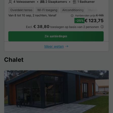
4 Volwassenen
2 Slaapkamers
1 Badkamer
Overdekt terras
Wi-Fi toegang
Airconditioning
Huisdieren toege
Van 8 tot 10 sep, 2 nachten, Vanaf
€ 165
Aanbevolen prijs:
€ 123,75
-25%
€ 38,80
Excl.
toeslagen op basis van 2 personen
Zie aanbiedingen
Meer weten
Chalet