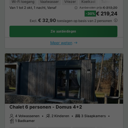
Wi-Fi toegang
Vaatwasser
Vriezer
Koelkast
Tuinmeubelen
Van 1 tot 2 okt, 1 nacht, Vanaf
€ 313,20
Aanbevolen prijs:
€ 219,24
-30%
€ 32,90
Excl.
toeslagen op basis van 2 personen
Zie aanbiedingen
Meer weten
Chalet 6 personen - Domus 4+2
4 Volwassenen
2 Kinderen
3 Slaapkamers
1 Badkamer