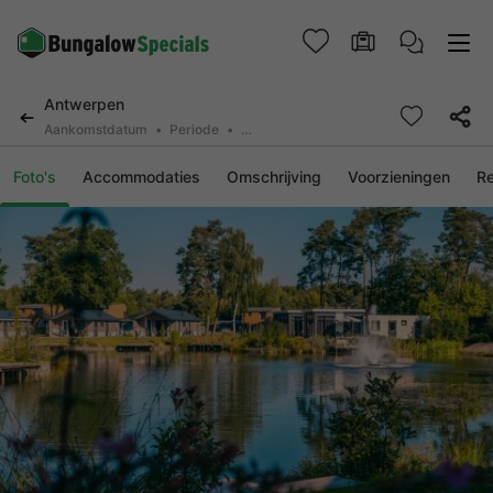
Antwerpen
Aankomstdatum
Periode
2 deelnemers, 0 huisdier
Foto's
Accommodaties
Omschrijving
Voorzieningen
R