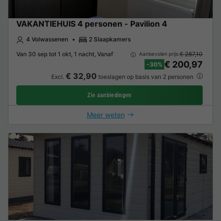
VAKANTIEHUIS 4 personen - Pavilion 4
4 Volwassenen
2 Slaapkamers
Van 30 sep tot 1 okt, 1 nacht, Vanaf
€ 287,10
Aanbevolen prijs:
€ 200,97
-30%
€ 32,90
Excl.
toeslagen op basis van 2 personen
Zie aanbiedingen
Meer weten