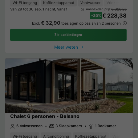
Wi-Fi toegang
Koffiezetapparaat
Vaatwasser
Vriezer
Koelka
Van 29 tot 30 sep, 1 nacht, Vanaf
€ 326,25
Aanbevolen prijs:
€ 228,38
-30%
€ 32,90
Excl.
toeslagen op basis van 2 personen
Zie aanbiedingen
Meer weten
Chalet 6 personen - Belsano
6 Volwassenen
3 Slaapkamers
1 Badkamer
Wi-Fi toegang
Airconditioning
Koffiezetapparaat
Vaatwasser