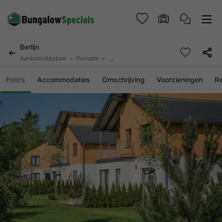
Berlijn
Aankomstdatum
Periode
2 deelnemers, 0 huisdier
Foto's
Accommodaties
Omschrijving
Voorzieningen
R