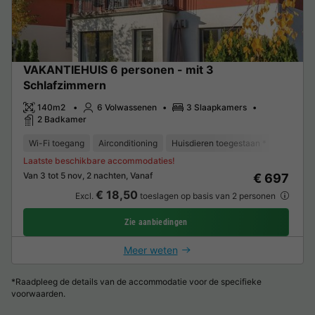
VAKANTIEHUIS 6 personen - mit 3
Schlafzimmern
140m2
6 Volwassenen
3 Slaapkamers
2 Badkamer
Wi-Fi toegang
Airconditioning
Huisdieren toegestaan *
Ontvangs
Laatste beschikbare accommodaties!
Van 3 tot 5 nov, 2 nachten, Vanaf
€ 697
€ 18,50
Excl.
toeslagen op basis van 2 personen
Zie aanbiedingen
Meer weten
*Raadpleeg de details van de accommodatie voor de specifieke
voorwaarden.