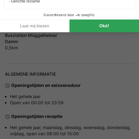
Müggelheimer Damm 143
Hoe kom je er?
Busstation Müggelheimer
Damm
0,5km
ALGEMENE INFORMATIE
Openingstijden en seizoensduur
Het gehele jaar
Open van 00:00 tot 23:59
Openingstijden receptie
Het gehele jaar, maandag, dinsdag, woensdag, donderdag,
vrijdag, open van 08:00 tot 15:00