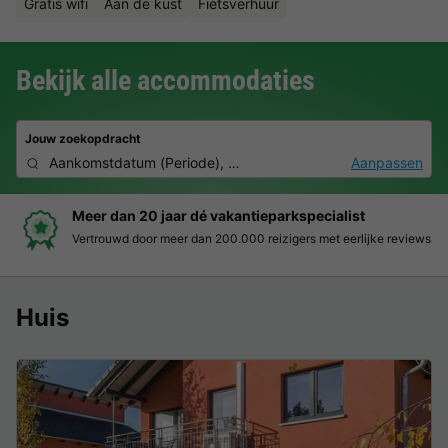
Gratis wifi
Aan de kust
Fietsverhuur
Bekijk alle accommodaties
Jouw zoekopdracht
Aankomstdatum
(
Periode
),
2 deelnemers, 0 huisdier
Aanpassen
Meer dan 20 jaar dé vakantieparkspecialist
Vertrouwd door meer dan 200.000 reizigers met eerlijke reviews
Huis