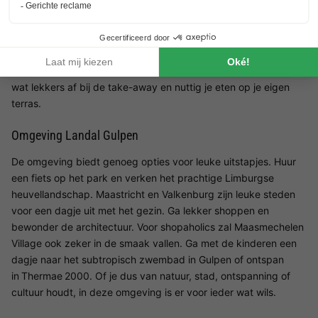
Sta jij tijdens je vakantie liever niet in de keuken? Kies dan voor
een goede lunch of smaakvol diner in Restaurant The Dill. In dit
restaurant eet je duurzame, seizoensgebonden en lokale
gerechten. Geniet je liever in alle rust van je maaltijd? Haal dan
wat lekkers af bij de take-away en nuttig je eten op je eigen
terras.
Omgeving Landal Gulpen
De omgeving biedt genoeg opties voor leuke uitstapjes. Huur
een fiets op het park en verken het prachtige Limburgse
heuvellandschap. Maastricht en Valkenburg zijn leuke steden
voor een dagje uit met het gezin. Ga lekker shoppen en
bewonder de architectuur. Voor shopaholics zal Maasmechelen
Village ook zeker in de smaak vallen. Ga met de kinderen een
dagje naar het subtropisch zwembad in Gulpen of ontspan
in Thermae 2000. Of je dus van natuur, stad, ontspanning of
cultuur houdt, in deze omgeving is er voor ieder wat wils.