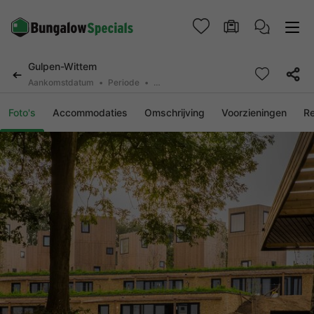
Gulpen-Wittem
Aankomstdatum
Periode
2 deelnemers, 0 huisdier
Foto's
Accommodaties
Omschrijving
Voorzieningen
R