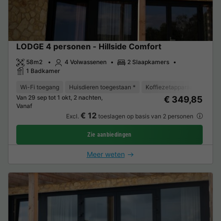
LODGE 4 personen - Hillside Comfort
58m2
4 Volwassenen
2 Slaapkamers
1 Badkamer
Wi-Fi toegang
Huisdieren toegestaan *
Koffiezetapparaat
Vaat
Van 29 sep tot 1 okt, 2 nachten,
€ 349,85
Vanaf
€ 12
Excl.
toeslagen op basis van 2 personen
Zie aanbiedingen
Meer weten