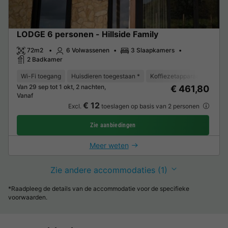
LODGE 6 personen - Hillside Family
72m2
6 Volwassenen
3 Slaapkamers
2 Badkamer
Wi-Fi toegang
Huisdieren toegestaan *
Koffiezetapparaat
Vaat
Van 29 sep tot 1 okt, 2 nachten,
€ 461,80
Vanaf
€ 12
Excl.
toeslagen op basis van 2 personen
Zie aanbiedingen
Meer weten
Zie andere accommodaties (1)
*Raadpleeg de details van de accommodatie voor de specifieke
voorwaarden.