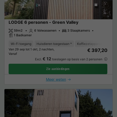
LODGE 6 personen - Green Valley
59m2
6 Volwassenen
3 Slaapkamers
1 Badkamer
Wi-Fi toegang
Huisdieren toegestaan *
Koffiezetapparaat
Vaat
Van 29 sep tot 1 okt, 2 nachten,
€ 397,20
Vanaf
€ 12
Excl.
toeslagen op basis van 2 personen
Zie aanbiedingen
Meer weten