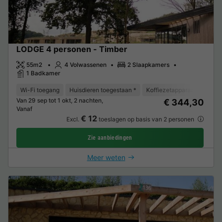
LODGE 4 personen - Timber
55m2
4 Volwassenen
2 Slaapkamers
1 Badkamer
Wi-Fi toegang
Huisdieren toegestaan *
Koffiezetapparaat
Vaat
Van 29 sep tot 1 okt, 2 nachten,
€ 344,30
Vanaf
€ 12
Excl.
toeslagen op basis van 2 personen
Zie aanbiedingen
Meer weten