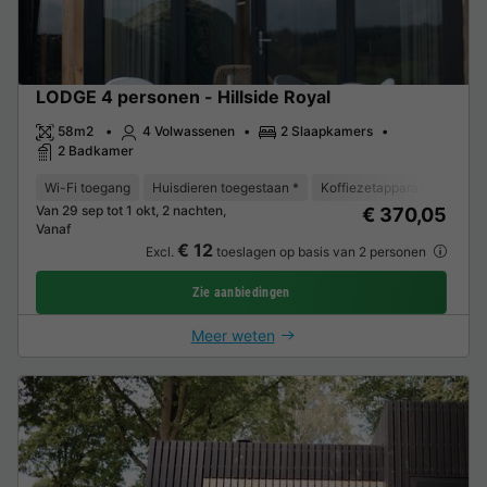
LODGE 4 personen - Hillside Royal
58m2
4 Volwassenen
2 Slaapkamers
2 Badkamer
Wi-Fi toegang
Huisdieren toegestaan *
Koffiezetapparaat
Vaat
Van 29 sep tot 1 okt, 2 nachten,
€ 370,05
Vanaf
€ 12
Excl.
toeslagen op basis van 2 personen
Zie aanbiedingen
Meer weten