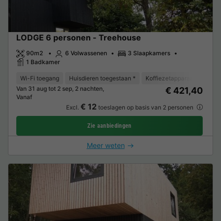
LODGE 6 personen - Treehouse
90m2
6 Volwassenen
3 Slaapkamers
1 Badkamer
Wi-Fi toegang
Huisdieren toegestaan *
Koffiezetapparaat
Vaat
Van 31 aug tot 2 sep, 2 nachten,
€ 421,40
Vanaf
€ 12
Excl.
toeslagen op basis van 2 personen
Zie aanbiedingen
Meer weten