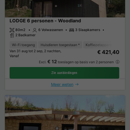
LODGE 6 personen - Woodland
80m2
6 Volwassenen
3 Slaapkamers
2 Badkamer
Wi-Fi toegang
Huisdieren toegestaan *
Koffiezetapparaat
Vaat
Van 31 aug tot 2 sep, 2 nachten,
€ 421,40
Vanaf
€ 12
Excl.
toeslagen op basis van 2 personen
Zie aanbiedingen
Meer weten