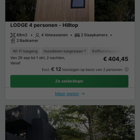
LODGE 4 personen - Hilltop
68m2
4 Volwassenen
2 Slaapkamers
2 Badkamer
Wi-Fi toegang
Huisdieren toegestaan *
Koffiezetapparaat
Vaat
Van 29 sep tot 1 okt, 2 nachten,
€ 404,45
Vanaf
€ 12
Excl.
toeslagen op basis van 2 personen
Zie aanbiedingen
Meer weten