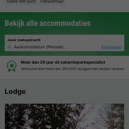
Gratis Wifi punt
Fietsverhuur
Bekijk alle accommodaties
Jouw zoekopdracht
Aankomstdatum
(
Periode
),
2 deelnemers, 0 huisdier
Aanpassen
Boek eenvoudig en zonder stress
Duidelijke prijzen, moeiteloos boeken en veilige betaalomgeving
Lodge