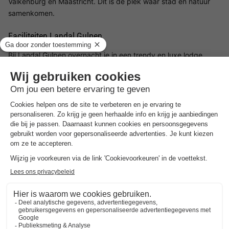
Valkenburg en Maastricht. Dit is dé plek waar stad en natuur
samenkomen.
Faciliteiten Landal Gulpen
Bij Landal Gulpen overnacht je in een trendy en luxe lodge,
welke van alle gemakken is voorzien. Eet je ontbijtje op je eigen
terras of ontspan op dit heerlijke plekje na een actieve dag in
de omgeving. Haal de boodschappen in de minimarkt en
bereid in je eigen lodge een lekkere maaltijd. Na al het ravotten
in de natuur kan alle kleding weer schoongewassen worden in
de wasserette. Verder beschikt het park over een oplaadpunt
voor de elektrische auto.
Faciliteiten voor kinderen Landal Gulpen
Klimmen, klauteren, schommelen en rondrennen in de
verschillende speeltuinen of dansen en knutselen bij de Kids
Club. Voor de kinderen is er genoeg vertier op het park.
Restaurant Landal Gulpen