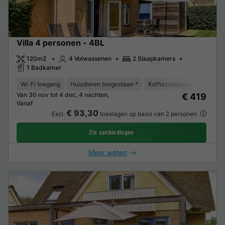
Villa 4 personen - 4BL
120m2
4 Volwassenen
2 Slaapkamers
1 Badkamer
Wi-Fi toegang
Huisdieren toegestaan *
Koffiezetapparaat
Vaat
Van 30 nov tot 4 dec, 4 nachten,
€ 419
Vanaf
€ 93,30
Excl.
toeslagen op basis van 2 personen
Zie aanbiedingen
Meer weten