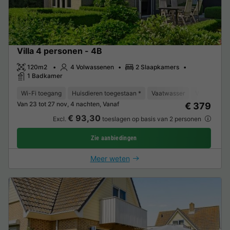
Villa 4 personen - 4B
120m2
4 Volwassenen
2 Slaapkamers
1 Badkamer
Wi-Fi toegang
Huisdieren toegestaan *
Vaatwasser
Vriezer
K
Van 23 tot 27 nov, 4 nachten, Vanaf
€ 379
€ 93,30
Excl.
toeslagen op basis van 2 personen
Zie aanbiedingen
Meer weten