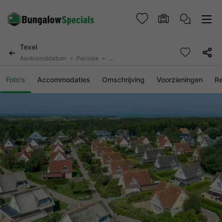
Texel
Aankomstdatum
Periode
2 deelnemers, 0 huisdier
Foto's
Accommodaties
Omschrijving
Voorzieningen
R