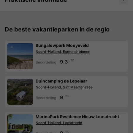
De beste vakantieparken in de regio
Bungalowpark Mooyeveld
Noord-Holland, Egmond-binnen
/10
9.3
Beoordeling
Duincamping de Lepelaar
Noord-Holland, Sint Maartenszee
/10
9
Beoordeling
MarinaPark Residence Nieuw Loosdrecht
Noord-Holland, Loosdrecht
/10
9