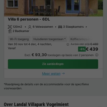
Villa 6 personen - 6DL
120m2
6 Volwassenen
3 Slaapkamers
2 Badkamer
Wi-Fi toegang
Huisdieren toegestaan *
Koffiezetapparaat
Vaat
Van 30 nov tot 4 dec, 4 nachten,
€ 469
Aanbevolen prijs:
Vanaf
€ 439
-6%
€ 93,30
Excl.
toeslagen op basis van 2 personen
Zie aanbiedingen
Meer weten
*Raadpleeg de details van de accommodatie voor de specifieke
voorwaarden.
Over Landal Villapark Vogelmient