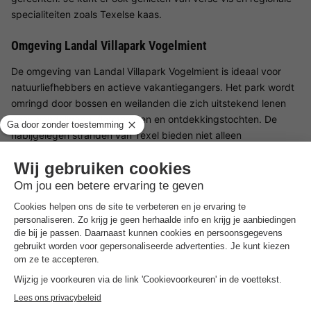
specialiteiten zoals Texelse kaas.
Omgeving Landal Villapark Vogelmient
De omgeving van Landal Villapark Vogelmient is ideaal voor
natuurliefhebbers en actieve vakantiegangers. Het park wordt
omringd door bossen en weilanden die zich uitstekend lenen
voor wandelingen, fietstochten en ontdekkingstochten. De
nabijgelegen stranden van Texel bieden niet alleen
mogelijkheden om te zwemmen en te zonnen, maar ook om te
windsurfen en kitesurfen. Het park is ook een ideaal startpunt
voor uitstapjes naar het eiland Texel, waar je het natuurgebied
De Slufter of het wereldberoemde Ecomare kunt ontdekken.
Ook de gezellige dorpen en steden zoals Den Burg en
Oosterend bieden veel bezienswaardigheden en
mogelijkheden om te wandelen en te genieten.
Goed om
te weten
Voorkeuren