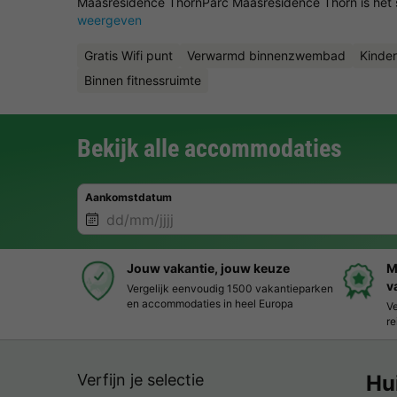
Maasresidence ThornParc Maasresidence Thorn is het st
weergeven
Gratis Wifi punt
Verwarmd binnenzwembad
Kinder
Binnen fitnessruimte
Bekijk alle accommodaties
Aankomstdatum
Jouw vakantie, jouw keuze
M
v
Vergelijk eenvoudig 1500 vakantieparken
en accommodaties in heel Europa
Ve
re
Verfijn je selectie
Hu