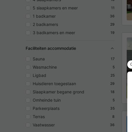
5 slaapkamers en meer
11
1 badkamer
36
2 badkamers
29
3 badkamers en meer
19
Faciliteiten accommodatie
Sauna
17
Wasmachine
5
Ligbad
25
Huisdieren toegestaan
29
Slaapkamer begane grond
18
Omheinde tuin
5
Parkeerplaats
35
Terras
8
Vaatwasser
36