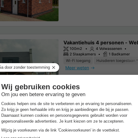
Vakantiehuis 4 personen - We
100m2
4 Volwassenen
2 Slaapkamers
1 Badkamer
Wi-Fi toegang
Huisdieren toegestaan *
Meer weten
Vakantiehuis 4 personen - Lux
100m2
4 Volwassenen
2 Slaapkamers
1 Badkamer