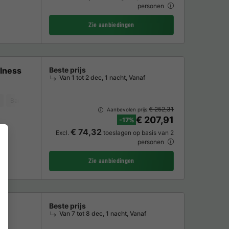
personen
Zie aanbiedingen
llness
Beste prijs
Van 1 tot 2 dec, 1 nacht, Vanaf
Barbecue
Vaatwasser
Vriezer
Koelkast
Tuinmeubelen
Magnet
€ 252,31
Aanbevolen prijs:
€ 207,91
-17%
€ 74,32
Excl.
toeslagen op basis van 2
personen
Zie aanbiedingen
e
Beste prijs
Van 7 tot 8 dec, 1 nacht, Vanaf