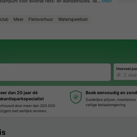
artpunt voor diverse fiets- en wandelroutes. Va...
Meer
club
Meer
Fietsverhuur
Waterspeeltuin
Hoeveel pe
eer dan 20 jaar dé
Boek eenvoudig en zond
akantieparkspecialist
Duidelijke prijzen, moeiteloo
veilige betaalomgeving
rtrouwd door meer dan 200.000
izigers met eerlijke reviews
is