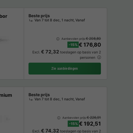
bor
Beste prijs
Van 7 tot 8 dec, 1 nacht, Vanaf
€ 208,80
Aanbevolen prijs:
dieren toegestaan *
Koffiezetapparaat
Vaatwasser
Vriezer
Koelkast
€ 176,80
-15%
€ 72,32
Excl.
toeslagen op basis van 2
personen
Zie aanbiedingen
emium
Beste prijs
Van 7 tot 8 dec, 1 nacht, Vanaf
€ 226,91
Aanbevolen prijs:
Barbecue
Koffiezetapparaat
Vaatwasser
Vriezer
Koelkast
Tu
€ 192,51
-15%
€ 74,32
Excl.
toeslagen op basis van 2