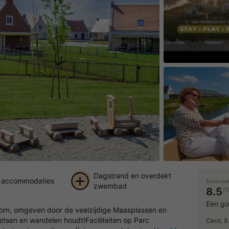
Speel de vid
Dagstrand en overdekt
e accommodaties
Beoordel
zwembad
8.5
/1
+ 25
Een go
orn, omgeven door de veelzijdige Maasplassen en
foto's
ietsen en wandelen houdt!Faciliteiten op Parc
Cecil, 