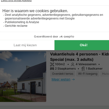
Overdekt terras
Wi-Fi toegang
Koff
Meer weten
Vakantiehuis 4 personen - Kid
Special (max. 3 adults)
100m2
4 Volwassenen
2 Slaapkamers
1 Badkamer
Overdekt terras
Wi-Fi toegang
Huis
Meer weten