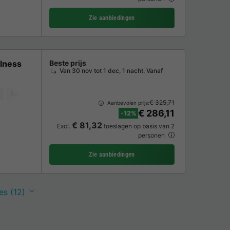
Zie aanbiedingen
llness
Beste prijs
Van 30 nov tot 1 dec, 1 nacht, Vanaf
Barbecue
Vaatwasser
Vriezer
Koelkast
Tuinmeubelen
Magnet
€ 325,71
Aanbevolen prijs:
€ 286,11
-12%
€ 81,32
Excl.
toeslagen op basis van 2
personen
Zie aanbiedingen
es (12)