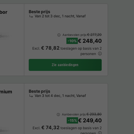
bor
Beste prijs
Van 2 tot 3 dec, 1 nacht, Vanaf
€ 277,20
Aanbevolen prijs:
dieren toegestaan *
Koffiezetapparaat
Vaatwasser
Vriezer
Koelkast
€ 248,40
-10%
€ 78,82
Excl.
toeslagen op basis van 2
personen
Zie aanbiedingen
emium
Beste prijs
Van 3 tot 4 dec, 1 nacht, Vanaf
€ 293,80
Aanbevolen prijs:
€ 249,40
-15%
€ 74,32
Excl.
toeslagen op basis van 2
dieren toegestaan *
Koffiezetapparaat
Vaatwasser
Vriezer
Koelkast
personen