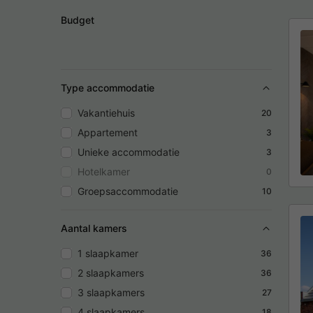
Budget
Type accommodatie
Vakantiehuis
20
Appartement
3
Unieke accommodatie
3
Hotelkamer
0
Groepsaccommodatie
10
Aantal kamers
1 slaapkamer
36
2 slaapkamers
36
3 slaapkamers
27
4 slaapkamers
18