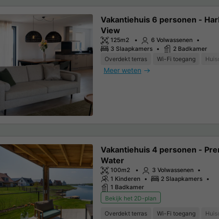
Vakantiehuis 6 personen - Har
View
125m2
6 Volwassenen
3 Slaapkamers
2 Badkamer
Overdekt terras
Wi-Fi toegang
Huis
Meer weten
Vakantiehuis 4 personen - Pr
Water
100m2
3 Volwassenen
1 Kinderen
2 Slaapkamers
1 Badkamer
Bekijk het 2D-plan
Overdekt terras
Wi-Fi toegang
Huis