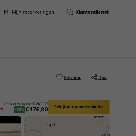
Mijn reserveringen
Klantendienst
Bewaren
Deel
€ 208,80
Prijzen vergelijken
Bekijk alle accommodaties
€ 176,80
ew
-15%