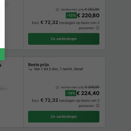
iezetapparaat
Vaatwasser
Vriezer
Koelkast
Tuinmeubelen
Magnet
€ 252,80
Aanbevolen prijs:
€ 220,80
-12%
€ 72,32
Excl.
toeslagen op basis van 2
personen
Zie aanbiedingen
s
Beste prijs
Van 1 tot 2 dec, 1 nacht, Vanaf
€ 258,80
Aanbevolen prijs:
dieren toegestaan *
Koffiezetapparaat
Vaatwasser
Vriezer
Koelkast
€ 224,40
-13%
€ 72,32
Excl.
toeslagen op basis van 2
personen
Zie aanbiedingen