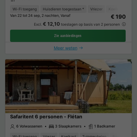
Wi-Fi toegang
Huisdieren toegestaan *
Vriezer
Koelkast
Tui
Van 22 tot 24 sep, 2 nachten, Vanaf
€ 190
€ 12,10
Excl.
toeslagen op basis van 2 personen
Zie aanbiedingen
Meer weten
Safaritent 6 personen - Flétan
6 Volwassenen
3 Slaapkamers
1 Badkamer
Wi-Fi toegang
Vriezer
Koelkast
Tuinmeubelen
Parkeerplaats