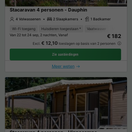
Stacaravan 4 personen - Dauphin
4 Volwassenen
2 Slaapkamers
1 Badkamer
Wi-Fi toegang
Huisdieren toegestaan *
Vaatwasser
Vriezer
K
Van 22 tot 24 sep, 2 nachten, Vanaf
€ 182
€ 12,10
Excl.
toeslagen op basis van 2 personen
Zie aanbiedingen
Meer weten