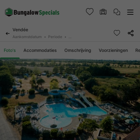
Vendée
Aankomstdatum
Periode
2 deelnemers, 0 huisdier
Foto's
Accommodaties
Omschrijving
Voorzieningen
R