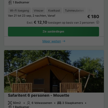
1 Badkamer
Wi-Fi toegang
Vriezer
Koelkast
Tuinmeubelen
Parkeerplaats
Van 21 tot 23 sep, 2 nachten, Vanaf
€ 180
€ 12,10
Excl.
toeslagen op basis van 2 personen
Zie aanbiedingen
Meer weten
Safaritent 6 personen - Mouette
50m2
6 Volwassenen
3 Slaapkamers
1 Badkamer