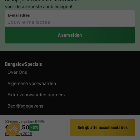
voor de allerbeste aanbiedingen!
E-mailadres
Aanmelden
BungalowSpecials
Over Ons
Algemene voorwaarden
Extra voorwaarden partners
Bedrijfsgegevens
Privacy
€ 170
Prijzen vergelijken
€ 164,50
-3%
Bekijk alle accommodaties
Blog
Filter
9 - 11 sep 2026
Vacatures