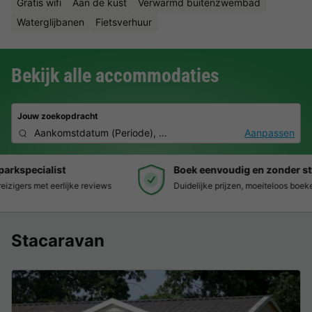
Gratis wifi
Aan de kust
Verwarmd buitenzwembad
Waterglijbanen
Fietsverhuur
Bekijk alle accommodaties
Jouw zoekopdracht
Aankomstdatum
(
Periode
),
2 deelnemers, 0 huisdier
Aanpassen
Boek eenvoudig en zonder stress
Duidelijke prijzen, moeiteloos boeken en veilige betaalomgeving
Stacaravan