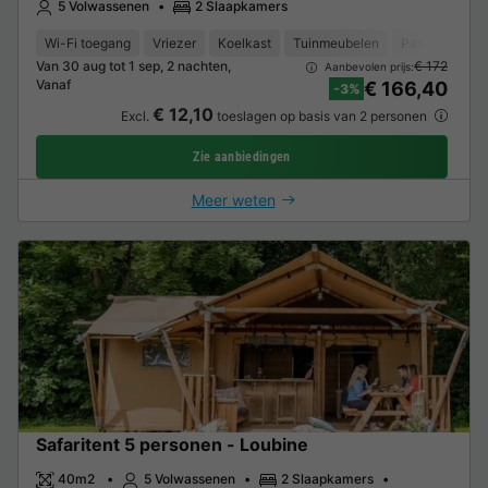
5 Volwassenen
2 Slaapkamers
Wi-Fi toegang
Vriezer
Koelkast
Tuinmeubelen
Parkeerplaats
Van 30 aug tot 1 sep, 2 nachten,
€ 172
Aanbevolen prijs:
Vanaf
€ 166,40
-3%
€ 12,10
Excl.
toeslagen op basis van 2 personen
Zie aanbiedingen
Meer weten
Safaritent 5 personen - Loubine
40m2
5 Volwassenen
2 Slaapkamers