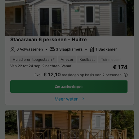
Stacaravan 6 personen - Huitre
6 Volwassenen
3 Slaapkamers
1 Badkamer
Huisdieren toegestaan *
Vriezer
Koelkast
Tuinmeubelen
Park
Van 22 tot 24 sep, 2 nachten, Vanaf
€ 174
€ 12,10
Excl.
toeslagen op basis van 2 personen
Zie aanbiedingen
Meer weten