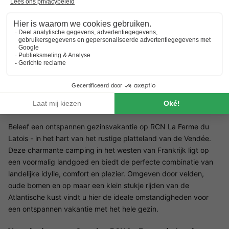
Ruimte en rust voor het hele gezin
Vijvers op het terrein om te vissen
Verwarmd buitenzwembad
Beleef een ontspannen gezinsvakantie op RCN La Ferme du
Latois - in het hart van het rustige platteland van de Vendée.
Deze charmante camping in het westen van Frankrijk ligt op
een voormalig landgoed en biedt de perfecte combinatie van
landelijke idylle, comfort en plezier. Omgeven door velden,
oude bomen en op maar een klein stukje rijden van de
Atlantische kust vindt u hier de ideale omstandigheden voor
een ontspannen vakantie met het hele gezin.