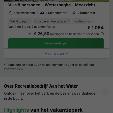
Villa 8 personen - Wetterhaghe - Meerzicht
8 Volwassenen
4 Slaapkamers
2 Badkamer
Wi-Fi toegang
Huisdieren toegestaan *
Koffiezetapparaat
Vaat
Van 4 tot 6 dec, 2 nachten, Vanaf
€ 1.064
€ 26,50
Excl.
toeslagen op basis van 2 personen
Zie aanbiedingen
Meer weten
*Raadpleeg de details van de accommodatie voor de specifieke
voorwaarden.
Over Recreatiebedrijf Aan het Water
Ontdek meer over het park en de bezienswaardigheden
in de buurt.
Highlights
van het vakantiepark