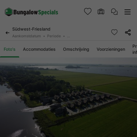
Südwest-Friesland
Aankomstdatum
Periode
2 deelnemers, 0 huisdier
Pr
Foto's
Accommodaties
Omschrijving
Voorzieningen
in