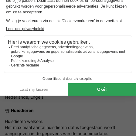
Adres
Recreatiebedrijf Aan het Water Gouden Boaijum 4 8621 CV
Heeg - 8621 Heeg, Nederland
ALGEMENE INFORMATIE
Openingstijden receptie
Het gehele jaar, , open van 09:00 tot 17:00
Gesproken talen bij de receptie
Nederlands, Engels
Huisdieren
Huisdieren welkom.
Het maximaal aantal huisdieren dat is toegestaan wordt
aangegeven in de gegevens van de accommodatie.