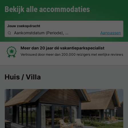
Bekijk alle accommodaties
Jouw zoekopdracht
Aankomstdatum
(
Periode
),
2 deelnemers, 0 huisdier
Aanpassen
 jaar dé vakantieparkspecialist
Boek eenvo
r meer dan 200.000 reizigers met eerlijke reviews
Duidelijke pr
Huis / Villa