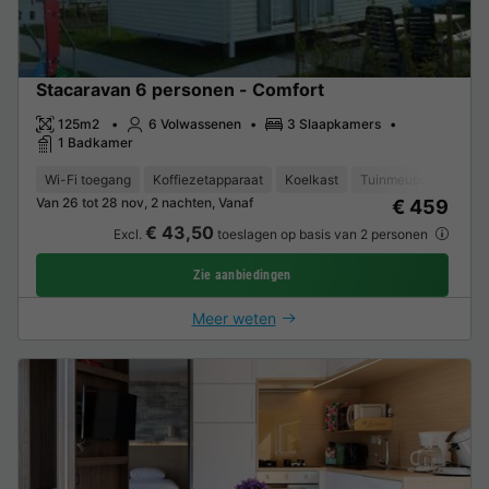
Stacaravan 6 personen - Comfort
125m2
6 Volwassenen
3 Slaapkamers
1 Badkamer
Wi-Fi toegang
Koffiezetapparaat
Koelkast
Tuinmeubelen
Ma
Van 26 tot 28 nov, 2 nachten, Vanaf
€ 459
€ 43,50
Excl.
toeslagen op basis van 2 personen
Zie aanbiedingen
Meer weten