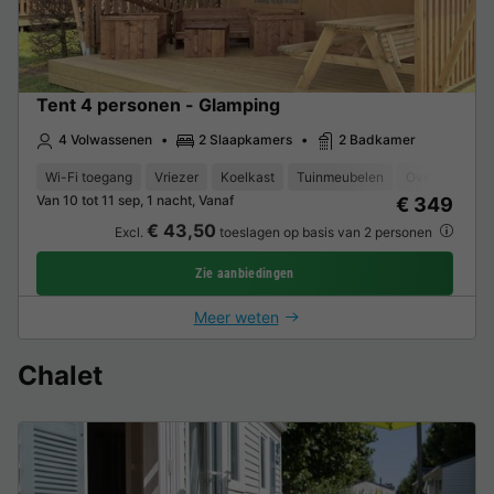
Tent 4 personen - Glamping
4 Volwassenen
2 Slaapkamers
2 Badkamer
Wi-Fi toegang
Vriezer
Koelkast
Tuinmeubelen
Oven
Parke
Van 10 tot 11 sep, 1 nacht, Vanaf
€ 349
€ 43,50
Excl.
toeslagen op basis van 2 personen
Zie aanbiedingen
Meer weten
Chalet