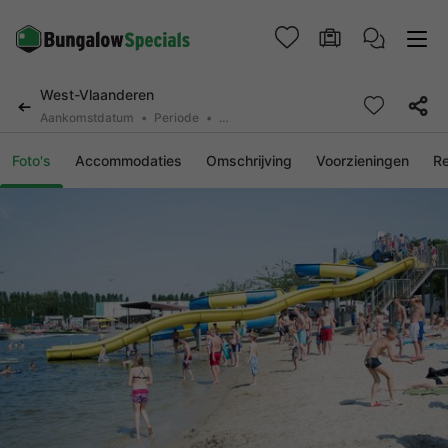
West-Vlaanderen
Aankomstdatum
Periode
2 deelnemers, 0 huisdier
Foto's
Accommodaties
Omschrijving
Voorzieningen
R