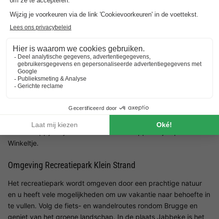
een van de speeltuinen. Er zijn ook kabelbanen, een klimtoren
en reuze schommels op het park te vinden. In de
zomervakantie staat het animatieteam dagelijks paraat om
activiteiten te organiseren. Van knutselen, sport en spel tot
dansen, musicals en playbackshows. Soms kunnen de kids ook
meedoen aan optredens!
Restaurants Recreatiepark Klein Strand
Wilt u iets eten of drinken aan het kinderzwembadje? Dat kan
bij Taverne Happy Days. Chinese gerechten? Die vindt u in
Restaurant China Garden. Haal verder een lekkere snack bij
Frituur Happy Days en doe de boodschappen bij Superette
Winkeltje.
Omgeving Recreatiepark Klein Strand
Het recreatiepark wordt omgeven door een prachtige natuur
en u heeft vele mogelijkheden om uw vakantie naar behoefte in
te vullen. Volg de fiets- en wandelroutes rondom Brugge en
geniet van het groene landschap. In de plaats Jabbeke is het