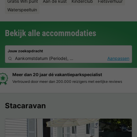
Gratis Wifi punt
Aan de kust
Kinderclub
Fietsverhuur
Waterspeeltuin
Bekijk alle accommodaties
Jouw zoekopdracht
Aankomstdatum
(
Periode
),
2 deelnemers, 0 huisdier
Aanpassen
Boek eenvoudig en zonder stress
Duidelijke prijzen, moeiteloos boeken en veilige betaalomgeving
Stacaravan