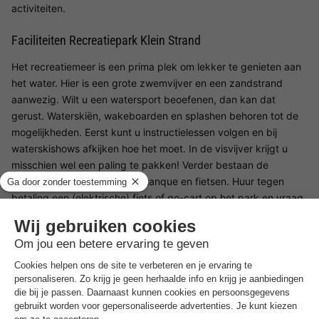
activiteiten.
Faciliteiten Recreatiepark Klein Strand
Het recreatiemeer is een prima plek om lekker te genieten aan
het water. Hier is een grote zwemvijver en een zandstrand
aanwezig. Wilt u een watersport beoefenen, dan kan dat
gerust. Waterskiën, wakeboarden en splashen behoren tot de
mogelijkheden. Eerst kunt u instructielessen volgen en bij
waterskishows afkijken hoe het moet. In de visvijver krijgt u
misschien wel een paling te pakken! Verder bestaan de
faciliteiten op het park uit petanque en fietsen. Huur tegen
betaling een (elektrische) fiets of go-cart op het park en vraag
fiets- en wandelroutes aan bij de receptie.
Kinderfaciliteiten Recreatiepark Klein Strand
Ravotten is een van de favoriete bezigheden van de kids die
dit familiepark bezoeken. In het kinderbad, op het
springkussen, in de overdekte speelkooi, in de kidsclub of in