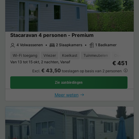
Stacaravan 4 personen - Premium
4 Volwassenen
2 Slaapkamers
1 Badkamer
Wi-Fi toegang
Vriezer
Koelkast
Tuinmeubelen
Oven
Parke
Van 13 tot 15 okt, 2 nachten, Vanaf
€ 451
€ 43,50
Excl.
toeslagen op basis van 2 personen
Zie aanbiedingen
Meer weten