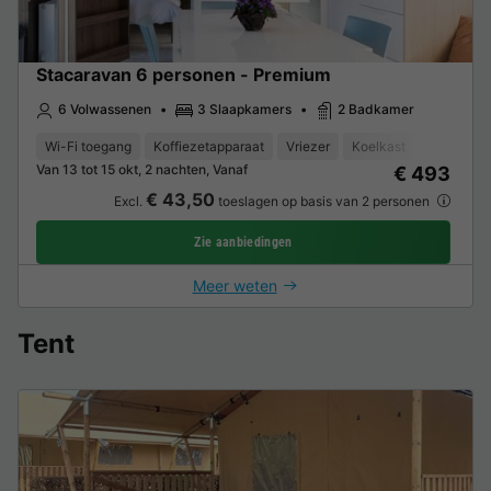
Stacaravan 6 personen - Premium
6 Volwassenen
3 Slaapkamers
2 Badkamer
Wi-Fi toegang
Koffiezetapparaat
Vriezer
Koelkast
Tuinmeub
Van 13 tot 15 okt, 2 nachten, Vanaf
€ 493
€ 43,50
Excl.
toeslagen op basis van 2 personen
Zie aanbiedingen
Meer weten
Tent