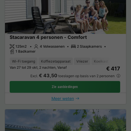
Stacaravan 4 personen - Comfort
125m2
4 Volwassenen
2 Slaapkamers
1 Badkamer
Wi-Fi toegang
Koffiezetapparaat
Vriezer
Koelkast
Tuinmeub
Van 27 tot 29 okt, 2 nachten, Vanaf
€ 417
€ 43,50
Excl.
toeslagen op basis van 2 personen
Zie aanbiedingen
Meer weten