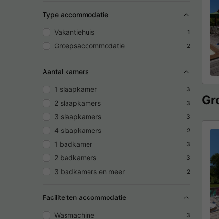
Type accommodatie
Vakantiehuis
1
Groepsaccommodatie
2
Aantal kamers
1 slaapkamer
3
Gr
2 slaapkamers
3
3 slaapkamers
3
4 slaapkamers
2
1 badkamer
3
2 badkamers
3
3 badkamers en meer
2
Faciliteiten accommodatie
Wasmachine
3