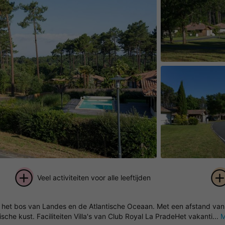
Veel activiteiten voor alle leeftijden
+ 3
n het bos van Landes en de Atlantische Oceaan. Met een afstand van 
foto's
he kust. Faciliteiten Villa's van Club Royal La PradeHet vakanti...
M