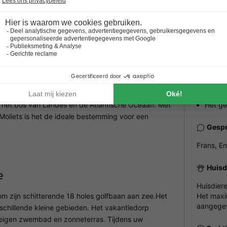
 in de buurt.
ALGEME
Openi
Veel activiteiten
Mooie witte
Het ge
voor alle leeftijden
stranden
Openi
en het bos van Landes en de Atlantische Oceaan. Met
Het ge
Moliets is het de ideale bestemming voor een
Gespr
Frans, E
Huisd
e
Huisdier
om zijn schitterende 18 holes golfbaan aan zee.Het
Het maxi
aangegev
schillende kleine gebieden. Het vakantiedorp
en eigen zwembad en zonneterras. Tijdens uw