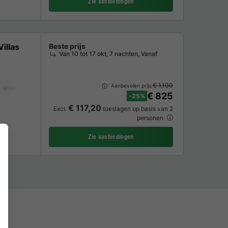
Zie aanbiedingen
illas
Beste prijs
Van 10 tot 17 okt, 7 nachten, Vanaf
€ 1.100
Aanbevolen prijs:
Vriezer
Koelkast
Tuinmeubelen
Oven
Parkeerplaats
Privé zwe
€ 825
-25%
€ 117,20
Excl.
toeslagen op basis van 2
personen
Zie aanbiedingen