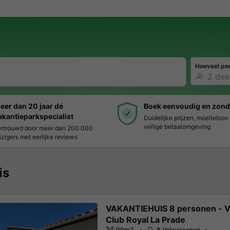
Hoeveel pe
eer dan 20 jaar dé
Boek eenvoudig en zond
akantieparkspecialist
Duidelijke prijzen, moeiteloo
veilige betaalomgeving
rtrouwd door meer dan 200.000
izigers met eerlijke reviews
is
VAKANTIEHUIS 8 personen - Vi
Club Royal La Prade
90m2
8 Volwassenen