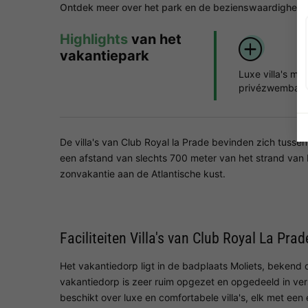
Ontdek meer over het park en de bezienswaardigheden
Highlights
van het
vakantiepark
Luxe villa's met
privézwembad
De villa's van Club Royal la Prade bevinden zich tuss
een afstand van slechts 700 meter van het strand van 
zonvakantie aan de Atlantische kust.
Faciliteiten Villa's van Club Royal La Prad
Het vakantiedorp ligt in de badplaats Moliets, bekend 
vakantiedorp is zeer ruim opgezet en opgedeeld in ver
beschikt over luxe en comfortabele villa's, elk met e