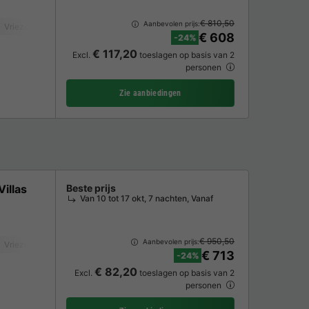
€ 810,50
Aanbevolen prijs:
Vriezer
Koelkast
Tuinmeubelen
Oven
Parkeerplaats
Privé zwe
€ 608
-24%
€ 117,20
Excl.
toeslagen op basis van 2
personen
Zie aanbiedingen
illas
Beste prijs
Van 10 tot 17 okt, 7 nachten, Vanaf
€ 950,50
Aanbevolen prijs:
Vriezer
Koelkast
Tuinmeubelen
Oven
Parkeerplaats
Privé zwe
€ 713
-24%
€ 82,20
Excl.
toeslagen op basis van 2
personen