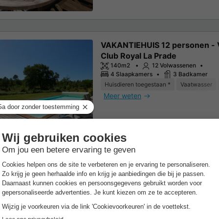
VAKANTIEHUIS 12 personen - V
Club Royal La Prade
140m2
12 Volwassenen
4 Slaapkamers
3 Badkamer
Huisdieren toegestaan *
Vaatwasser
Meer weten
pleeg de details van de accommodatie voor de specifieke voorwaarden.
de