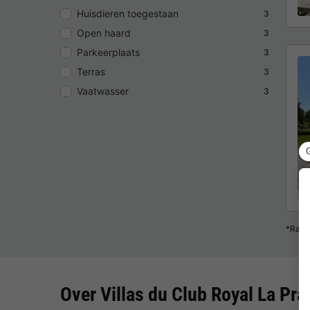
Huisdieren toegestaan
3
Open haard
3
Parkeerplaats
3
Terras
3
Vaatwasser
3
*Raad
Over Villas du Club Royal La Pra