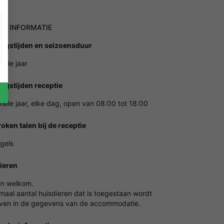
NE INFORMATIE
ngstijden en seizoensduur
hele jaar
ngstijden receptie
hele jaar, elke dag, open van 08:00 tot 18:00
oken talen bij de receptie
ngels
ieren
en welkom.
maal aantal huisdieren dat is toegestaan wordt
en in de gegevens van de accommodatie.