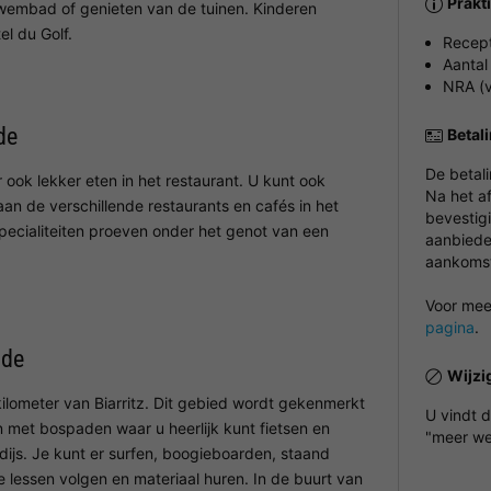
Prakt
wembad of genieten van de tuinen. Kinderen
el du Golf.
Recept
Aantal
NRA (v
de
Betal
De betal
 ook lekker eten in het restaurant. U kunt ook
Na het a
n de verschillende restaurants en cafés in het
bevestigi
specialiteiten proeven onder het genot van een
aanbieder
aankomst 
Voor meer
pagina
.
ade
Wijzi
kilometer van Biarritz. Dit gebied wordt gekenmerkt
U vindt 
 met bospaden waar u heerlijk kunt fietsen en
"meer we
dijs. Je kunt er surfen, boogieboarden, staand
 lessen volgen en materiaal huren. In de buurt van