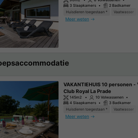
3 Slaapkamers
2 Badkamer
Huisdieren toegestaan *
Vaatwasser
Meer weten
oepsaccommodatie
VAKANTIEHUIS 10 personen - V
Club Royal La Prade
145m2
10 Volwassenen
4 Slaapkamers
3 Badkamer
Huisdieren toegestaan *
Vaatwasser
Meer weten