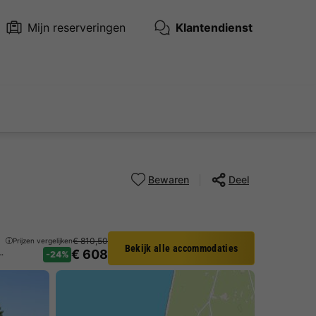
Mijn reserveringen
Klantendienst
Bewaren
Deel
€ 810,50
Prijzen vergelijken
Bekijk alle accommodaties
€ 608
onen - Villas Club Royal La Prade
-24%