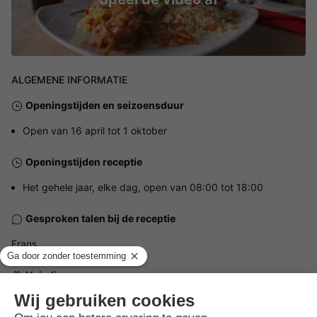
ALGEMENE INFORMATIE
Openingstijden en seizoensduur
Open van 16 april tot 1 oktober
Openingstijden receptie
Het gehele jaar, elke dag, open van 08:00 tot 18:00
Gesproken talen bij de receptie
Frans
Huisdieren
Huisdieren niet toegestaan.