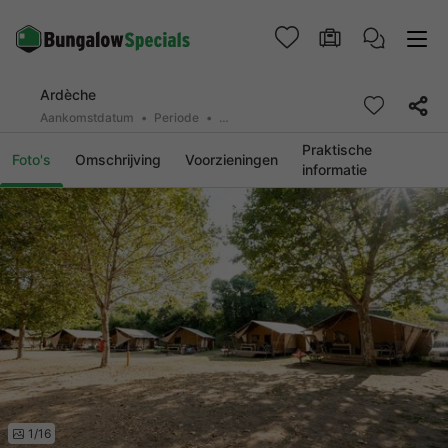
Ardèche
Aankomstdatum
Periode
2 deelnemers, 0 huisdier
Praktische
Foto's
Omschrijving
Voorzieningen
informatie
1/16