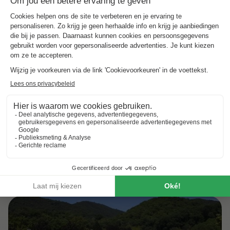
Praktische informatie
Aangepast faciliteiten voor mensen met beperkte mobiliteit
Parkeerplaats
Horecagelegenheid met terras
Aantal staanplaatsen op het park:
136 staanplaatsen
NRA (verhuurregistratienummer):
Wijzigings- en annuleringsvoorwaarden
Raadpleeg onze algemene voorwaarden.
Zwemparadijs
Krijg hier een indruk van het zwembad
(de eventueel aangegeven bedragen kunnen tijdens het seizoen veranderen en zijn
louter informatief; ze moeten ter plaatse worden betaald)