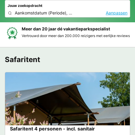
Jouw zoekopdracht
Aankomstdatum
(
Periode
),
2 deelnemers, 0 huisdier
Aanpassen
Boek eenvoudig en zonder stress
Duidelijke prijzen, moeiteloos boeken en veilige betaalomgeving
Safaritent
Safaritent 4 personen - incl. sanitair