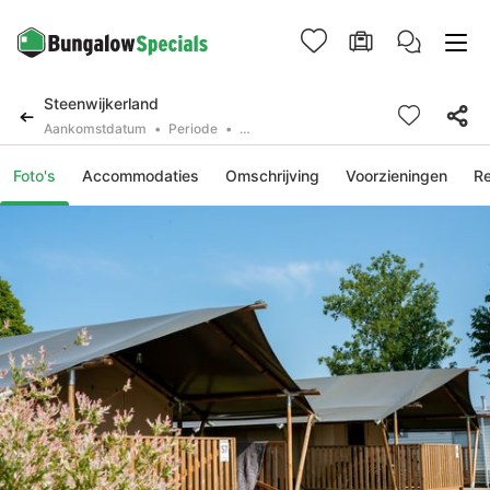
Steenwijkerland
Aankomstdatum
Periode
2 deelnemers, 0 huisdier
Foto's
Accommodaties
Omschrijving
Voorzieningen
R