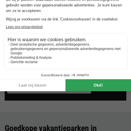
Camping Le Clos Des Oliviers
★★★★★
Provence-alpes-côte D'azur
,
Vidauban
9.0
Uitstekend
Villa 6 personen
€ 510
Van 22 tot 25 sep, 3 nachten,
Vanaf
Goedkope vakantieparken in