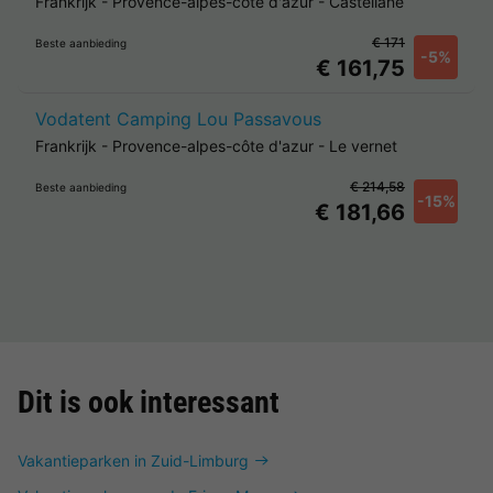
Frankrijk
-
Provence-alpes-côte d'azur
-
Castellane
€ 171
Beste aanbieding
-5%
€ 161,75
Vodatent Camping Lou Passavous
Frankrijk
-
Provence-alpes-côte d'azur
-
Le vernet
€ 214,58
Beste aanbieding
-15%
€ 181,66
Dit is ook interessant
Vakantieparken in Zuid-Limburg