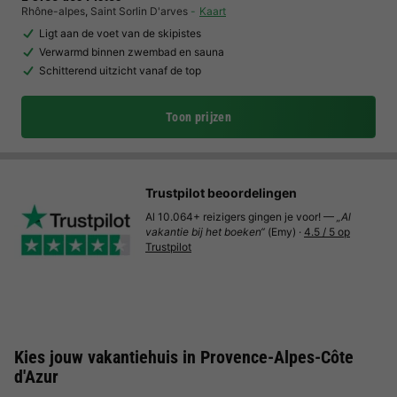
Rhône-alpes
,
Saint Sorlin D'arves
Kaart
Ligt aan de voet van de skipistes
Verwarmd binnen zwembad en sauna
Schitterend uitzicht vanaf de top
Toon prijzen
Trustpilot beoordelingen
Al 10.064+ reizigers gingen je voor! —
„Al
vakantie bij het boeken“
(Emy) ·
4.5 / 5 op
Trustpilot
Kies jouw vakantiehuis in Provence-Alpes-Côte
d'Azur