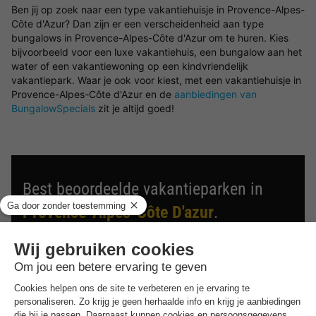
Ben jij op zoek naar een type vakantiehuisje in Provence-Alpes-
Côte d'Azur? Dan zijn er een verscheidenheid aan type
bungalows in Provence-Alpes-Côte d'Azur om te huren. Kies
bijvoorbeeld voor een luxe vakantiehuis, een bungalow aan het
water of een vakantiewoning op een kindvriendelijk
vakantiepark. Waar je ook voor kiest, met een vakantiehuisje in
Provence-Alpes-Côte d'Azur en de
aanbiedingen van
BungalowSpecials
zit je altijd goed!
Best beoordeelde vakantieparken in
Provence-Alpes-Côte D'azur
.
Vind de selectie van vakantieparken in Provence-Alpes-
Côte D'azur met de beste reviews.