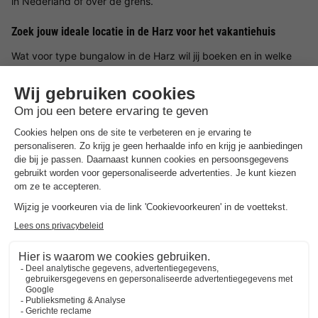
in Nederland of over de grens.
Zoek jouw ideale locatie in de Harz voor het vakantiehuis
Wat voor type bungalow in de Harz wil jij boeken en in welke
omgeving wil jij zitten? Laat je inspireren door de mooiste
locaties en vakantiehuizen in de Harz. Kies in de Harz voor een
bungalow in een omgeving waar jij graag wilt verblijven. Bij
BungalowSpecials vind je een groot aanbod aan
vakantiehuisjes in een bosrijke omgeving, aan zee, tussen de
bergen of in een rustige omgeving. Het is dus mogelijk om een
vakantiehuis in de Harz te huren met onder andere veel ruimte
en privacy of juist een bungalow in de Harz op een
vakantiepark waar je gebruik kunt maken van een groot aantal
parkfaciliteiten.
Boek in de Harz een type bungalow naar wens
Ben jij op zoek naar een type vakantiehuisje in de Harz? Dan
zijn er een verscheidenheid aan type bungalows in de Harz om
te huren. Kies bijvoorbeeld voor een luxe vakantiehuis, een
bungalow aan het water of een vakantiewoning op een
kindvriendelijk vakantiepark. Waar je ook voor kiest, met een