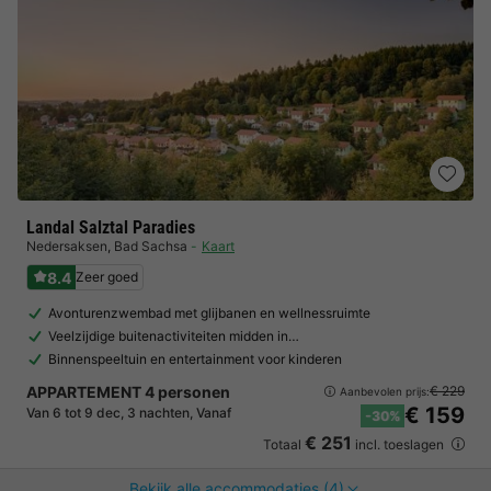
Landal Salztal Paradies
Nedersaksen
,
Bad Sachsa
Kaart
8.4
Zeer goed
Avonturenzwembad met glijbanen en wellnessruimte
Veelzijdige buitenactiviteiten midden in…
Binnenspeeltuin en entertainment voor kinderen
APPARTEMENT 4 personen
€ 229
Aanbevolen prijs:
€ 159
Van 6 tot 9 dec, 3 nachten, Vanaf
-30%
€ 251
Totaal
incl. toeslagen
Bekijk alle accommodaties (4)