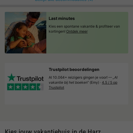
Last minutes
Kies een spontane vakantie & profiteer van
kortingen!
Ontdek meer
Trustpilot beoordelingen
Al 10.064+ reizigers gingen je voor! —
„Al
vakantie bij het boeken“
(Emy) ·
4.5 / 5 op
Trustpilot
Kies jouw vakantiehuis in de Harz