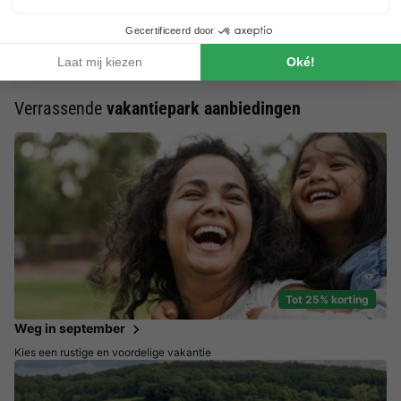
vakantiehuisje in de Harz via BungalowSpecials zit je altijd
goed!
Verrassende
vakantiepark aanbiedingen
Tot 25% korting
Weg in september
Kies een rustige en voordelige vakantie