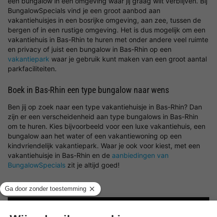
een bungalow in een omgeving waar jij graag wilt verblijven. Bij
BungalowSpecials vind je een groot aanbod aan
vakantiehuisjes in een bosrijke omgeving, aan zee, tussen de
bergen of in een rustige omgeving. Het is dus mogelijk om een
vakantiehuis in Bas-Rhin te huren met onder andere veel ruimte
en privacy of juist een bungalow in Bas-Rhin op een
vakantiepark
waar je gebruik kunt maken van een groot aantal
parkfaciliteiten.
Boek in Bas-Rhin een type bungalow naar wens
Ben jij op zoek naar een type vakantiehuisje in Bas-Rhin? Dan
zijn er een verscheidenheid aan type bungalows in Bas-Rhin
om te huren. Kies bijvoorbeeld voor een luxe vakantiehuis, een
bungalow aan het water of een vakantiewoning op een
kindvriendelijk vakantiepark. Waar je ook voor kiest, met een
vakantiehuisje in Bas-Rhin en de
aanbiedingen van
BungalowSpecials
zit je altijd goed!