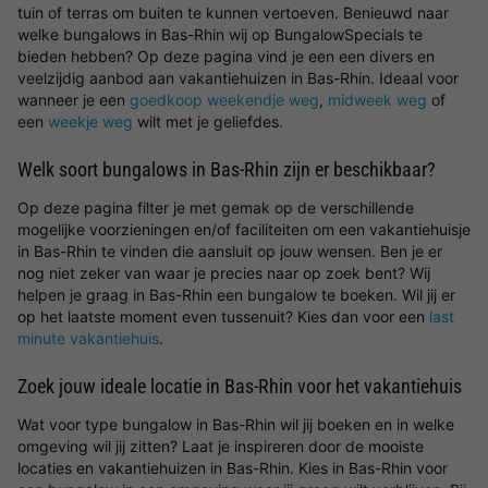
tuin of terras om buiten te kunnen vertoeven. Benieuwd naar
welke bungalows in Bas-Rhin wij op BungalowSpecials te
bieden hebben? Op deze pagina vind je een een divers en
veelzijdig aanbod aan vakantiehuizen in Bas-Rhin. Ideaal voor
wanneer je een
goedkoop weekendje weg
,
midweek weg
of
een
weekje weg
wilt met je geliefdes.
Welk soort bungalows in Bas-Rhin zijn er beschikbaar?
Op deze pagina filter je met gemak op de verschillende
mogelijke voorzieningen en/of faciliteiten om een vakantiehuisje
in Bas-Rhin te vinden die aansluit op jouw wensen. Ben je er
nog niet zeker van waar je precies naar op zoek bent? Wij
helpen je graag in Bas-Rhin een bungalow te boeken. Wil jij er
op het laatste moment even tussenuit? Kies dan voor een
last
minute vakantiehuis
.
Zoek jouw ideale locatie in Bas-Rhin voor het vakantiehuis
Wat voor type bungalow in Bas-Rhin wil jij boeken en in welke
omgeving wil jij zitten? Laat je inspireren door de mooiste
locaties en vakantiehuizen in Bas-Rhin. Kies in Bas-Rhin voor