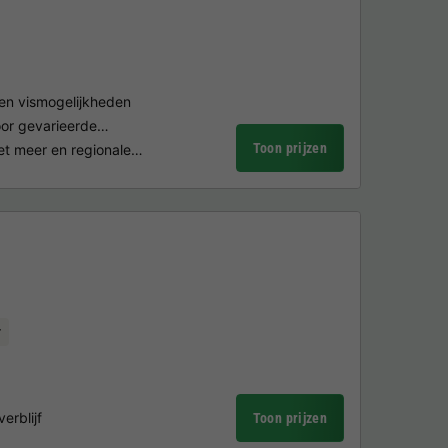
 en vismogelijkheden
oor gevarieerde…
Toon prijzen
het meer en regionale…
r
erblijf
Toon prijzen