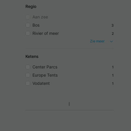
Regio
Aan zee
Bos
3
Rivier of meer
2
Zie meer
Ketens
Center Parcs
1
Europe Tents
1
Vodatent
1