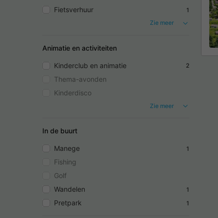
Fietsverhuur
1
Zie meer
Animatie en activiteiten
Kinderclub en animatie
2
Thema-avonden
Kinderdisco
Zie meer
In de buurt
Manege
1
Fishing
Golf
Wandelen
1
Pretpark
1