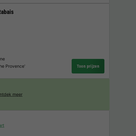
Rabais
rne
he Provence'
Toon prijzen
ntdek meer
rt