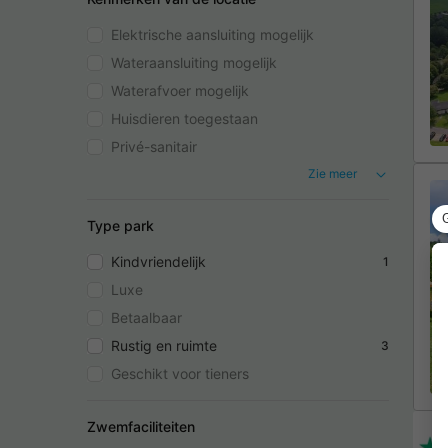
Elektrische aansluiting mogelijk
Wateraansluiting mogelijk
Waterafvoer mogelijk
Huisdieren toegestaan
Privé-sanitair
Zie meer
Type park
Kindvriendelijk
1
Luxe
Betaalbaar
Rustig en ruimte
3
Geschikt voor tieners
Zwemfaciliteiten