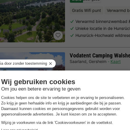
Gratis Wifi punt
Verwarmd 
Verwarmd binnenzwembad & 
Unieke locatie in de Hunsrüc
Hunsrück-Hochwald wildrese
Vodatent Camping Walsh
Saarland
,
Gersheim
Kaart
Gratis Wifi punt
Animatie, speeltuinen, sport 
Comfortabele camping in b
Duik in het zwembad of peu
Trustpilot beoordelingen