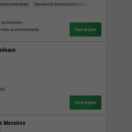
uitenzwembad
Verwarmd binnenzwembad
Waterglijbanen
Fi
 activiteiten…
eruste accommodatie
Toon prijzen
uleaux
bij
Toon prijzen
s Messires
t