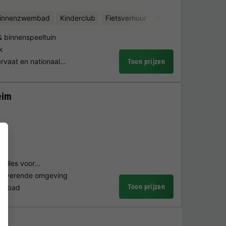
binnenzwembad
Kinderclub
Fietsverhuur
Minigolf
binnenspeeltuin
k
rvaat en nationaal…
Toon prijzen
eim
- alles voor…
etoverende omgeving
Toon prijzen
terbad