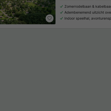
Zomerrodelbaan & kabelbaan
Adembenemend uitzicht over
Indoor speelhal, avonturens