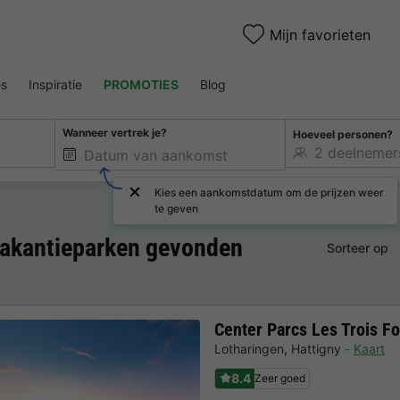
Mijn favorieten
es
Inspiratie
PROMOTIES
Blog
Wanneer vertrek je?
Hoeveel personen?
Kies een aankomstdatum om de prijzen weer
te geven
vakantieparken gevonden
Sorteer op
Center Parcs Les Trois Fo
Lotharingen
,
Hattigny
Kaart
8.4
Zeer goed