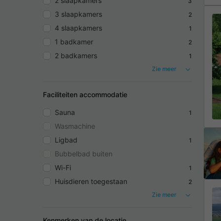
2 slaapkamers
3
3 slaapkamers
2
4 slaapkamers
1
1 badkamer
2
2 badkamers
1
Zie meer
Faciliteiten accommodatie
Sauna
1
Wasmachine
Ligbad
1
Bubbelbad buiten
Wi-Fi
1
Huisdieren toegestaan
2
Zie meer
Kenmerken van de locatie