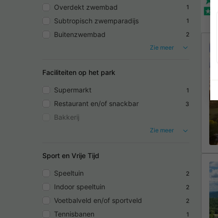
Overdekt zwembad
1
Subtropisch zwemparadijs
1
Buitenzwembad
2
Zie meer
Faciliteiten op het park
Supermarkt
1
Restaurant en/of snackbar
3
Bakkerij
Zie meer
Sport en Vrije Tijd
Speeltuin
2
Indoor speeltuin
2
Voetbalveld en/of sportveld
2
Tennisbanen
1