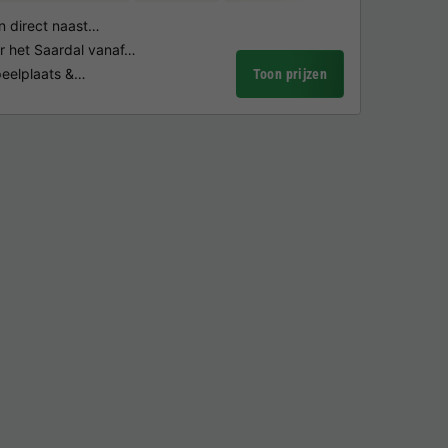
 direct naast…
 het Saardal vanaf…
peelplaats &…
Toon prijzen