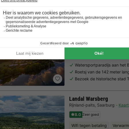
Al 10.064+ reizigers gingen je voor! —
„Al vakantie bij 
Center Parcs Park Bostal
Saarland
,
Nohfelden
Kaart
7.7
Goed
Gratis Wifi punt
Verwarmd b
Watersportparadijs aan het 
Roetsj van de 142 meter lan
Bezoek de historische stad T
Landal Warsberg
Rijnland-palts
,
Saarburg
Kaart
8.0
Zeer goed
Wifi tegen betaling
Verwarm