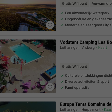
Gratis Wifi punt
Verwarmd b
Een uitzonderlijk waterpark
Ongelooflijke en gevarieerde
Moderne en zeer goed uitg
Vodatent Camping Les Bo
Lotharingen
,
Vilsberg
Kaart
Gratis Wifi punt
Culturele ontdekkingen dicht
Diverse activiteiten & sport
Familieparadijs
Europe Tents Domaine de
Lotharingen
,
Herpelmont
Kaar