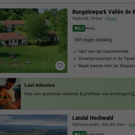
Bungalowpark Vallée de 
Wallonië
,
Virton
Kaart
5.1
Matig
Wifi tegen betaling
Hart van de Gaumestreek
Streekproducten in de Tave
Maak kennis met de 'Belgisc
Last minutes
Kies een spontane vakantie & profiteer van kortingen!
O
Landal Hochwald
Rijnland-palts
,
Kell Am See
Kaa
8.0
Zeer goed