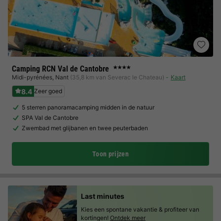
Camping RCN Val de Cantobre
★★★★
Midi-pyrénées
,
Nant
(35,8 km van Severac le Chateau)
Kaart
8.4
Zeer goed
5 sterren panoramacamping midden in de natuur
SPA Val de Cantobre
Zwembad met glijbanen en twee peuterbaden
Toon prijzen
Last minutes
Kies een spontane vakantie & profiteer van
kortingen!
Ontdek meer