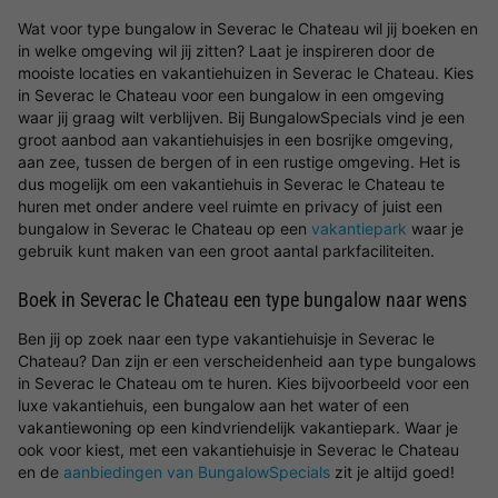
Wat voor type bungalow in Severac le Chateau wil jij boeken en
in welke omgeving wil jij zitten? Laat je inspireren door de
mooiste locaties en vakantiehuizen in Severac le Chateau. Kies
in Severac le Chateau voor een bungalow in een omgeving
waar jij graag wilt verblijven. Bij BungalowSpecials vind je een
groot aanbod aan vakantiehuisjes in een bosrijke omgeving,
aan zee, tussen de bergen of in een rustige omgeving. Het is
dus mogelijk om een vakantiehuis in Severac le Chateau te
huren met onder andere veel ruimte en privacy of juist een
bungalow in Severac le Chateau op een
vakantiepark
waar je
gebruik kunt maken van een groot aantal parkfaciliteiten.
Boek in Severac le Chateau een type bungalow naar wens
Ben jij op zoek naar een type vakantiehuisje in Severac le
Chateau? Dan zijn er een verscheidenheid aan type bungalows
in Severac le Chateau om te huren. Kies bijvoorbeeld voor een
luxe vakantiehuis, een bungalow aan het water of een
vakantiewoning op een kindvriendelijk vakantiepark. Waar je
ook voor kiest, met een vakantiehuisje in Severac le Chateau
en de
aanbiedingen van BungalowSpecials
zit je altijd goed!