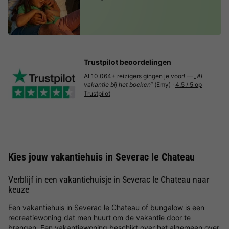
Trustpilot beoordelingen
Al 10.064+ reizigers gingen je voor! —
„Al
vakantie bij het boeken“
(Emy) ·
4.5 / 5 op
Trustpilot
Kies jouw vakantiehuis in Severac le Chateau
Verblijf in een vakantiehuisje in Severac le Chateau naar
keuze
Een vakantiehuis in Severac le Chateau of bungalow is een
recreatiewoning dat men huurt om de vakantie door te
brengen. Een vakantiewoning beschikt over het algemeen over