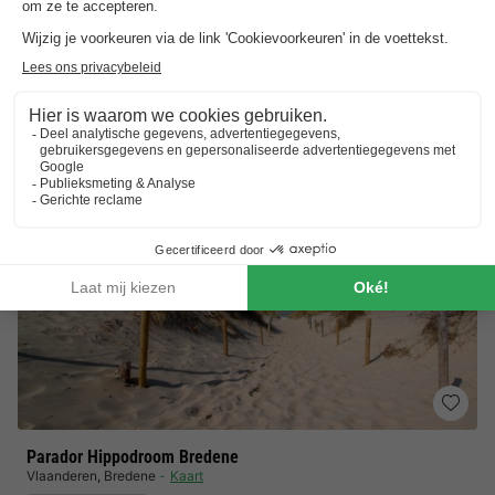
Vakantie aan de Belgische kust
Verwarmde buitenzwembaden
Ruime keuze aan verblijfsmogelijkheden
Toon prijzen
Parador Hippodroom Bredene
Vlaanderen
,
Bredene
Kaart