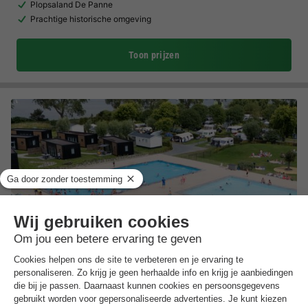
Plopsaland De Panne
Prachtige historische omgeving
Toon prijzen
Kompas Camping Nieuwpoort
Vlaanderen
,
Nieuwpoort
Kaart
8.1
Zeer goed