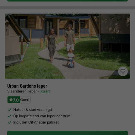
Urban Gardens Ieper
Vlaanderen
,
Ieper
Kaart
7.0
Goed
Natuur & stad verenigd
Op loopafstand van Ieper centrum
Inclusief Citytrieper pakket