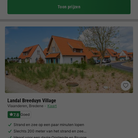
Toon prijzen
Landal Breeduyn Village
Vlaanderen
,
Bredene
Kaart
7.8
Goed
Strand en zee op een paar minuten lopen
Slechts 200 meter van het strand en zee…
Ideaal voor een dagje Oostende en Brugge