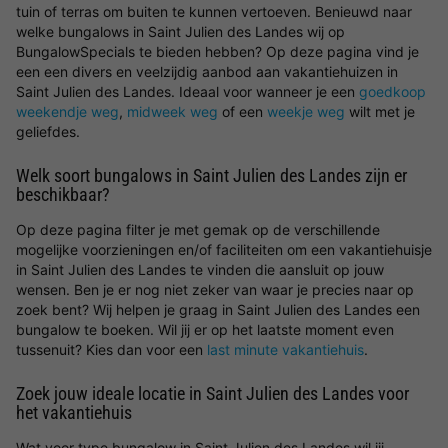
tuin of terras om buiten te kunnen vertoeven. Benieuwd naar
welke bungalows in Saint Julien des Landes wij op
BungalowSpecials te bieden hebben? Op deze pagina vind je
een een divers en veelzijdig aanbod aan vakantiehuizen in
Saint Julien des Landes. Ideaal voor wanneer je een
goedkoop
weekendje weg
,
midweek weg
of een
weekje weg
wilt met je
geliefdes.
Welk soort bungalows in Saint Julien des Landes zijn er
beschikbaar?
Op deze pagina filter je met gemak op de verschillende
mogelijke voorzieningen en/of faciliteiten om een vakantiehuisje
in Saint Julien des Landes te vinden die aansluit op jouw
wensen. Ben je er nog niet zeker van waar je precies naar op
zoek bent? Wij helpen je graag in Saint Julien des Landes een
bungalow te boeken. Wil jij er op het laatste moment even
tussenuit? Kies dan voor een
last minute vakantiehuis
.
Zoek jouw ideale locatie in Saint Julien des Landes voor
het vakantiehuis
Wat voor type bungalow in Saint Julien des Landes wil jij