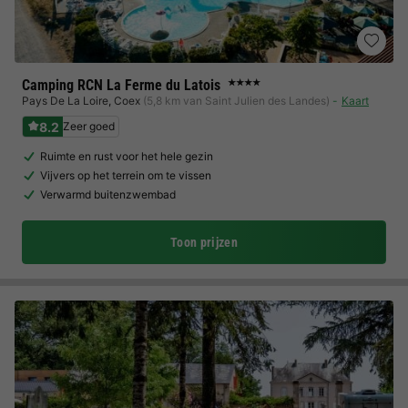
Camping RCN La Ferme du Latois
★★★★
Pays De La Loire
,
Coex
(5,8 km van Saint Julien des Landes)
Kaart
8.2
Zeer goed
Ruimte en rust voor het hele gezin
Vijvers op het terrein om te vissen
Verwarmd buitenzwembad
Toon prijzen