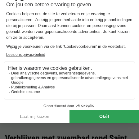
Camping La Garangeoire
Frankrijk
-
Pays de la loire
-
La chapelle hermier
€ 117
Beste aanbieding
Vodatent Camping Le Bois de la Gachère
Frankrijk
-
Pays de la loire
-
Les sables-d'olonne
€ 201,71
Beste aanbieding
-7%
€ 186,54
★★★★
Camping RCN La Ferme du Latois
Frankrijk
-
Pays de la loire
-
Coex
€ 225
Beste aanbieding
-7%
€ 208,50
Verblijven met zwembad rond
Saint