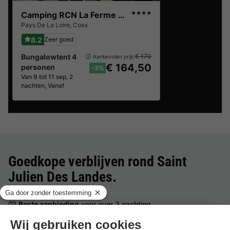
Camping RCN La Ferme du Latois
★★★★
Pays De La Loire
,
Coex
8.2
Zeer goed
Bungalowtent 4
€ 170
Aanbevolen prijs:
€ 164,50
personen
-3%
Van 9 tot 11 sep, 2
nachten, Vanaf
Goedkope verblijven rond
Saint
Julien Des Landes
.
Beste aanbieding
voor over 3 nachting