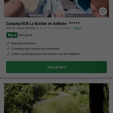
Camping RCN La Bastide en Ardèche
★★★★★
Rhône-alpes
,
Ruoms
(3,8 km van Grospierres)
Kaart
8.4
Zeer goed
Het animatieteam
Camping met verwarmd zwembad
Uniek zandstrand aan de oevers van de Ardèche
Toon prijzen