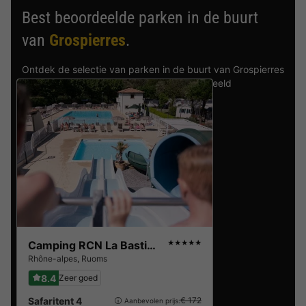
Best beoordeelde parken in de buurt
van
Grospierres
.
Ontdek de selectie van parken in de buurt van Grospierres
die door onze gasten als beste zijn beoordeeld
Camping RCN La Bastide en Ardèche
★★★★★
Rhône-alpes
,
Ruoms
8.4
Zeer goed
Safaritent 4
€ 172
Aanbevolen prijs: