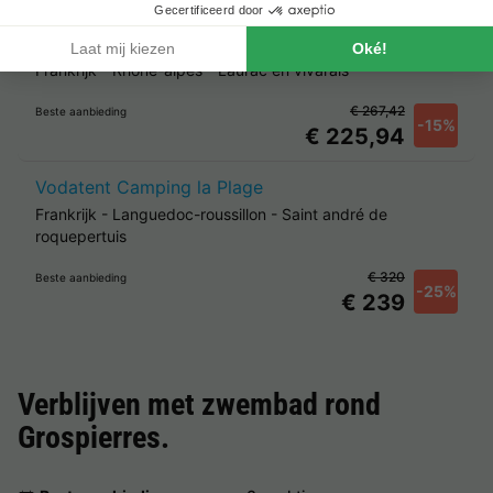
Vodatent Camping Saint Amand
Frankrijk
-
Rhône-alpes
-
Laurac en vivarais
€ 267,42
Beste aanbieding
-15%
€ 225,94
Vodatent Camping la Plage
Frankrijk
-
Languedoc-roussillon
-
Saint andré de
roquepertuis
€ 320
Beste aanbieding
-25%
€ 239
Verblijven met zwembad rond
Grospierres
.