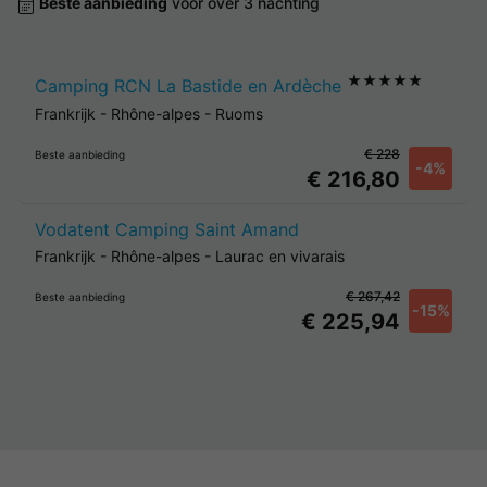
Beste aanbieding
voor over 3 nachting
★★★★★
Camping RCN La Bastide en Ardèche
Frankrijk
-
Rhône-alpes
-
Ruoms
€ 228
Beste aanbieding
-4%
€ 216,80
Vodatent Camping Saint Amand
Frankrijk
-
Rhône-alpes
-
Laurac en vivarais
€ 267,42
Beste aanbieding
-15%
€ 225,94