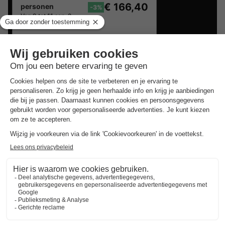
€ 166,40
personen
-3%
Van 9 tot 11 sep, 2
nachten, Vanaf
Goedkope verblijven rond
Grospierres
.
Beste aanbieding
voor over 3 nachting
★★★★★
Camping RCN La Bastide en Ardèche
Frankrijk
-
Rhône-alpes
-
Ruoms
€ 228
Beste aanbieding
-4%
€ 216,80