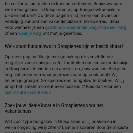
tuin of terras om buiten te kunnen vertoeven. Benieuwd naar
welke bungalows in Grospierres wij op BungalowSpecials te
bieden hebben? Op deze pagina vind je een een divers en
veelzijdig aanbod aan vakantiehuizen in Grospierres. Ideaal
voor wanneer je een
goedkoop weekendje weg
,
midweek weg
of een
weekje weg
wilt met je geliefdes.
Welk soort bungalows in Grospierres zijn er beschikbaar?
Op deze pagina filter je met gemak op de verschillende
mogelijke voorzieningen en/of faciliteiten om een vakantiehuisje
in Grospierres te vinden die aansluit op jouw wensen. Ben je er
nog niet zeker van waar je precies naar op zoek bent? Wij
helpen je graag in Grospierres een bungalow te boeken. Wil jij
er op het laatste moment even tussenuit? Kies dan voor een
last minute vakantiehuis
.
Zoek jouw ideale locatie in Grospierres voor het
vakantiehuis
Wat voor type bungalow in Grospierres wil jij boeken en in
welke omgeving wil jij zitten? Laat je inspireren door de mooiste