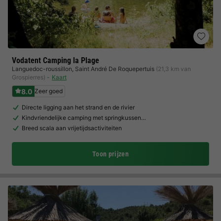
Vodatent Camping la Plage
Languedoc-roussillon
,
Saint André De Roquepertuis
(21,3 km van
Grospierres)
Kaart
8.0
Zeer goed
Directe ligging aan het strand en de rivier
Kindvriendelijke camping met springkussen…
Breed scala aan vrijetijdsactiviteiten
Toon prijzen