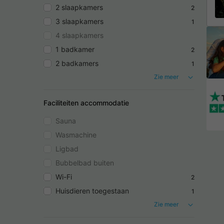
2 slaapkamers
2
3 slaapkamers
1
4 slaapkamers
1 badkamer
2
2 badkamers
1
Zie meer
Faciliteiten accommodatie
Sauna
Wasmachine
Ligbad
Bubbelbad buiten
Wi-Fi
2
Huisdieren toegestaan
1
Zie meer