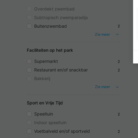
Overdekt zwembad
Subtropisch zwemparadijs
Buitenzwembad
2
Zie meer
Faciliteiten op het park
Supermarkt
2
Restaurant en/of snackbar
2
Bakkerij
Zie meer
Sport en Vrije Tijd
Speeltuin
2
Indoor speeltuin
Voetbalveld en/of sportveld
2