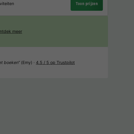
viteiten
Toon prijzen
ntdek meer
het boeken“
(Emy) ·
4.5 / 5 op Trustpilot