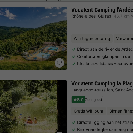
Vodatent Camping l'Ardéc
Rhône-alpes
,
Gluiras
(43,7 km 
Wifi tegen betaling
Verwarm
Direct aan de rivier de Ardè
Comfortabel glampen in de 
Ideale uitvalsbasis voor avo
Vodatent Camping la Pla
Languedoc-roussillon
,
Saint An
8.0
Zeer goed
Gratis Wifi punt
Binnen fitne
Directe ligging aan het stran
Kindvriendelijke camping m