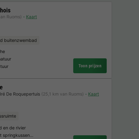
hois
van Ruoms)
Kaart
d buitenzwembad
che
natuur
Toon prijzen
ntuur
ge
dré De Roquepertuis
(25,1 km van Ruoms)
Kaart
ssruimte
d en de rivier
et springkussen…