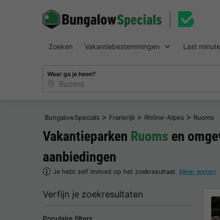
Zoeken
Vakantiebestemmingen
Last minut
Waar ga je heen?
>
>
>
BungalowSpecials
Frankrijk
Rhône-Alpes
Ruoms
Vakantieparken
Ruoms
en omgev
aanbiedingen
Je hebt zelf invloed op het zoekresultaat.
Meer weten
Verfijn je zoekresultaten
Populaire filters