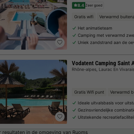
8.4
Zeer goed
Gratis wifi
Verwarmd buite
Het animatieteam
Camping met verwarmd zw
Uniek zandstrand aan de oe
Vodatent Camping Saint
Rhône-alpes
,
Laurac En Vivarai
Gratis Wifi punt
Verwarmd b
Ideale uitvalsbasis voor uits
Gezinsvriendelijke combinat
Uitstekende recreatiefacilit
 resultaten in de omgeving van Ruoms