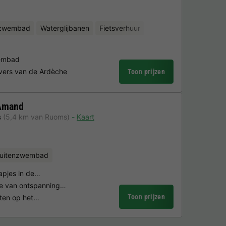
nzwembad
Waterglijbanen
Fietsverhuur
embad
vers van de Ardèche
Toon prijzen
 Amand
s
(5,4 km van Ruoms)
Kaart
uitenzwembad
tapjes in de…
ie van ontspanning…
Toon prijzen
eiten op het…