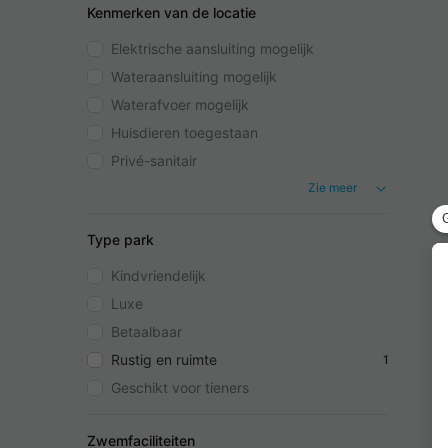
Kenmerken van de locatie
Elektrische aansluiting mogelijk
Wateraansluiting mogelijk
Waterafvoer mogelijk
Huisdieren toegestaan
Privé-sanitair
Zie meer
Type park
Kindvriendelijk
Luxe
Betaalbaar
Rustig en ruimte
1
Geschikt voor tieners
Zwemfaciliteiten