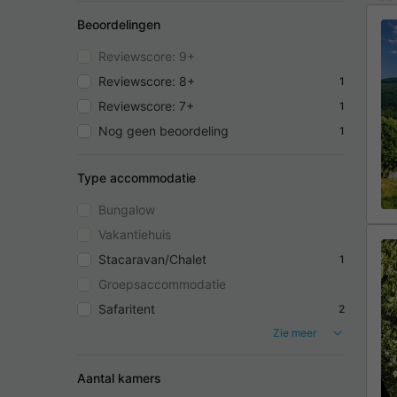
Beoordelingen
Reviewscore: 9+
Reviewscore: 8+
1
Reviewscore: 7+
1
Nog geen beoordeling
1
Type accommodatie
Bungalow
Vakantiehuis
Stacaravan/Chalet
1
Groepsaccommodatie
Safaritent
2
Zie meer
Aantal kamers