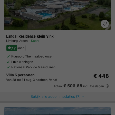
Landal Residence Klein Vink
Limburg
,
Arcen
Kaart
7.7
Goed
Kuuroord Thermaalbad Arcen
Luxe woningen
Nationaal Park de Maasduinen
Villa 5 personen
€ 448
Van 28 tot 31 aug, 3 nachten, Vanaf
€ 506,68
Totaal
incl. toeslagen
Bekijk alle accommodaties (7)