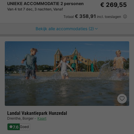
UNIEKE ACCOMMODATIE 2 personen
€ 269,55
Van 4 tot 7 dec, 3 nachten, Vanaf
€ 358,91
Totaal
incl. toeslagen
Bekijk alle accommodaties (2)
Landal Vakantiepark Hunzedal
Drenthe
,
Borger
Kaart
7.6
Goed