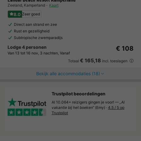
Zeeland
,
Kamperland
Kaart
8.0
Zeer goed
Direct aan strand en zee
Rust en gezelligheid
Subtropische zwemparadijs
Lodge 4 personen
€ 108
Van 13 tot 16 nov, 3 nachten, Vanaf
€ 165,18
Totaal
incl. toeslagen
Bekijk alle accommodaties (18)
Trustpilot beoordelingen
Al 10.064+ reizigers gingen je voor! —
„Al
vakantie bij het boeken“
(Emy) ·
4.5 / 5 op
Trustpilot