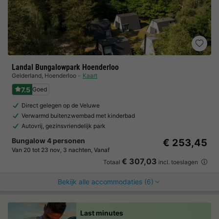
Landal Bungalowpark Hoenderloo
Gelderland
,
Hoenderloo
Kaart
7.5
Goed
Direct gelegen op de Veluwe
Verwarmd buitenzwembad met kinderbad
Autovrij, gezinsvriendelijk park
Bungalow 4 personen
€ 253,45
Van 20 tot 23 nov, 3 nachten, Vanaf
€ 307,03
Totaal
incl. toeslagen
Bekijk alle accommodaties (6)
Last minutes