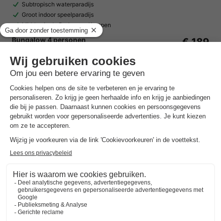
Subtropisch waterparadijs
Groot indoor speelparadijs
Midden in de Brabantse Kempen
Bungalow 4 personen
€ 189
Van 11 tot 14 sep, 3 nachten, Vanaf
€ 272,90
Totaal
incl. toeslagen
Bekijk alle accommodaties (7)
Landal Vakantiepark Zeebad