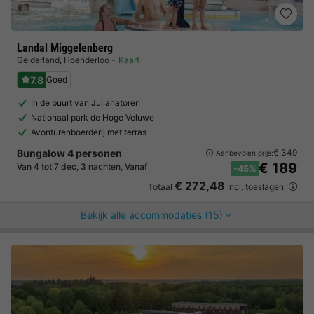
Landal Miggelenberg
Gelderland
,
Hoenderloo
Kaart
7.8
Goed
In de buurt van Julianatoren
Nationaal park de Hoge Veluwe
Avonturenboerderij met terras
Bungalow 4 personen
€ 349
Aanbevolen prijs:
€ 189
Van 4 tot 7 dec, 3 nachten, Vanaf
-45%
€ 272,48
Totaal
incl. toeslagen
Bekijk alle accommodaties (15)