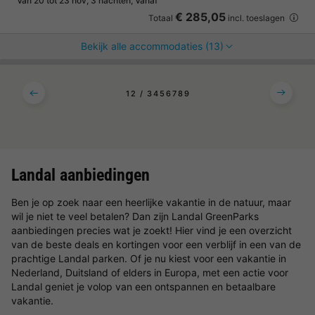
Van 20 tot 23 nov, 3 nachten, Vanaf
€ 285,05
Totaal
incl. toeslagen
Bekijk alle accommodaties (13)
1
2
3
4
5
6
7
8
9
Landal aanbiedingen
Ben je op zoek naar een heerlijke vakantie in de natuur, maar
wil je niet te veel betalen? Dan zijn Landal GreenParks
aanbiedingen precies wat je zoekt! Hier vind je een overzicht
van de beste deals en kortingen voor een verblijf in een van de
prachtige Landal parken. Of je nu kiest voor een vakantie in
Nederland, Duitsland of elders in Europa, met een actie voor
Landal geniet je volop van een ontspannen en betaalbare
vakantie.