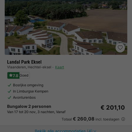
Landal Park Eksel
Vlaanderen
,
Hechtel-eksel
Kaart
7.8
Goed
Bosrijke omgeving
In Limburgse Kempen
Avonturenbos
Bungalow 2 personen
€ 201,10
Van 17 tot 20 nov, 3 nachten, Vanaf
€ 260,08
Totaal
incl. toeslagen
Bekijk alle accommodaties (4)