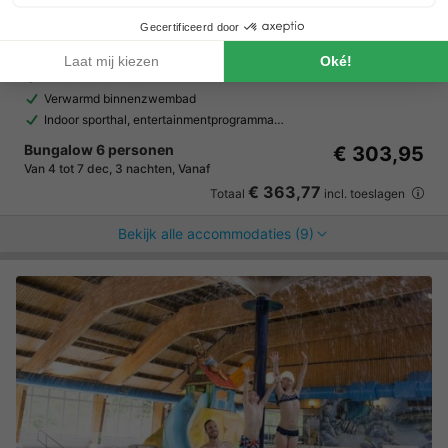
Zeeland
,
Breskens
Kaart
8.0
Zeer goed
Direct aan de Noordzee
Verwarmd binnenzwembad
Indoor sporthal, entertainmentprogramma…
Bungalow 6 personen
€ 303,95
Van 4 tot 7 dec, 3 nachten, Vanaf
€ 363,77
Totaal
incl. toeslagen
Bekijk alle accommodaties (9)