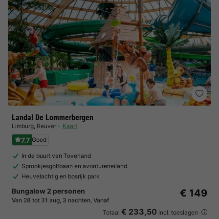
Landal De Lommerbergen
Limburg
,
Reuver
Kaart
7.7
Goed
In de buurt van Toverland
Sprookjesgolfbaan en avontureneiland
Heuvelachtig en bosrijk park
Bungalow 2 personen
€ 149
Van 28 tot 31 aug, 3 nachten, Vanaf
€ 233,50
Totaal
incl. toeslagen