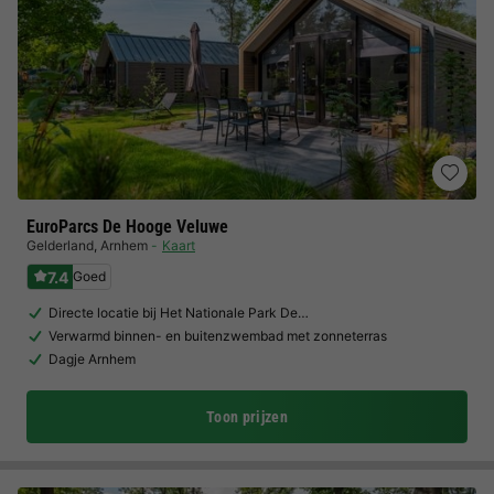
EuroParcs De Hooge Veluwe
Gelderland
,
Arnhem
Kaart
7.4
Goed
Directe locatie bij Het Nationale Park De…
Verwarmd binnen- en buitenzwembad met zonneterras
Dagje Arnhem
Toon prijzen