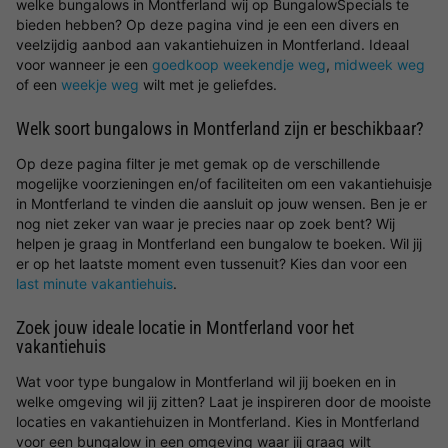
welke bungalows in Montferland wij op BungalowSpecials te
bieden hebben? Op deze pagina vind je een een divers en
veelzijdig aanbod aan vakantiehuizen in Montferland. Ideaal
voor wanneer je een
goedkoop weekendje weg
,
midweek weg
of een
weekje weg
wilt met je geliefdes.
Welk soort bungalows in Montferland zijn er beschikbaar?
Op deze pagina filter je met gemak op de verschillende
mogelijke voorzieningen en/of faciliteiten om een vakantiehuisje
in Montferland te vinden die aansluit op jouw wensen. Ben je er
nog niet zeker van waar je precies naar op zoek bent? Wij
helpen je graag in Montferland een bungalow te boeken. Wil jij
er op het laatste moment even tussenuit? Kies dan voor een
last minute vakantiehuis
.
Zoek jouw ideale locatie in Montferland voor het
vakantiehuis
Wat voor type bungalow in Montferland wil jij boeken en in
welke omgeving wil jij zitten? Laat je inspireren door de mooiste
locaties en vakantiehuizen in Montferland. Kies in Montferland
voor een bungalow in een omgeving waar jij graag wilt