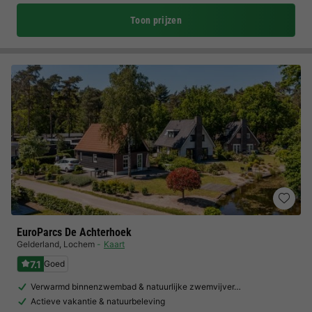
Toon prijzen
EuroParcs De Achterhoek
Gelderland
,
Lochem
Kaart
7.1
Goed
Verwarmd binnenzwembad & natuurlijke zwemvijver…
Actieve vakantie & natuurbeleving