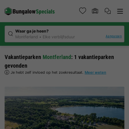
Waar ga je heen?
Aanpassen
Montferland
Elke verblijfsduur
Vakantieparken
Montferland
: 1 vakantieparken
gevonden
Je hebt zelf invloed op het zoekresultaat.
Meer weten