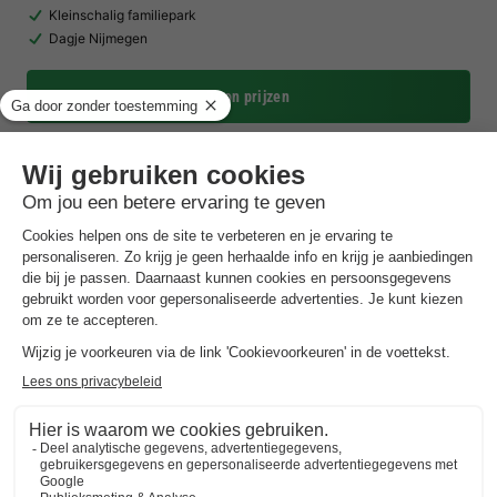
Kleinschalig familiepark
Dagje Nijmegen
Toon prijzen
De Rimboe & Woeste Hoogte
Gelderland
,
Hoenderloo
Kaart
8.2
Zeer goed