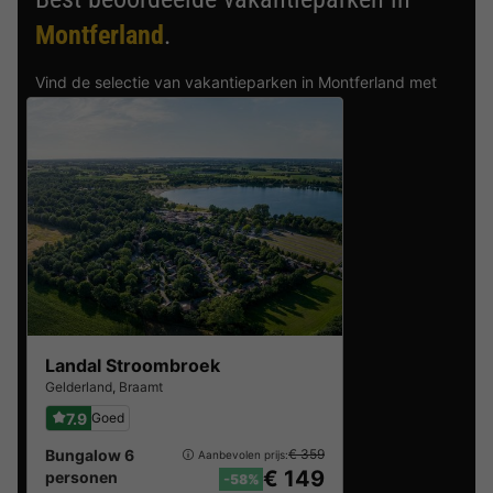
Montferland
.
Vind de selectie van vakantieparken in Montferland met
de beste reviews.
Landal Stroombroek
Gelderland
,
Braamt
7.9
Goed
Bungalow 6
€ 359
Aanbevolen prijs:
€ 149
personen
-58%