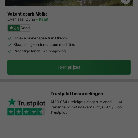
Vakantiepark Mölke
Overijssel
,
Zuna
Kaart
7.4
Goed
Unieke binnenspeeltuin Okidoki
Slaap in bijzondere accommodaties
Prachtige landelijke omgeving
Toon prijzen
Trustpilot beoordelingen
Al 10.064+ reizigers gingen je voor! —
„Al
vakantie bij het boeken“
(Emy) ·
4.5 / 5 op
Trustpilot