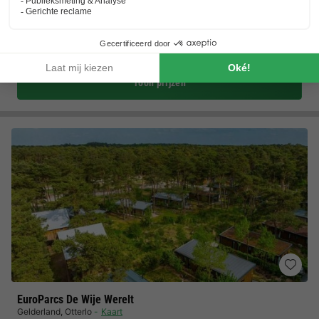
Het Nationale Park De Hoge Veluwe
Verwarmd buitenzwembad voor zomers zwemplezier
Rust en ontspanning in de natuur
Toon prijzen
EuroParcs De Wije Werelt
Gelderland
,
Otterlo
Kaart