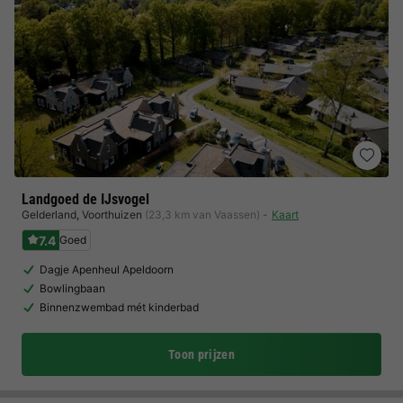
Landgoed de IJsvogel
Gelderland
,
Voorthuizen
(23,3 km van Vaassen)
Kaart
7.4
Goed
Dagje Apenheul Apeldoorn
Bowlingbaan
Binnenzwembad mét kinderbad
Toon prijzen