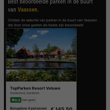
Best beoordeelde parken in de buurt
van
Vaassen
.
Ontdek de selectie van parken in de buurt van Vaassen
die door onze gasten als beste zijn beoordeeld
TopParken Resort Veluwe
Gelderland
,
Garderen
8.4
Zeer goed
Bungalow 4 personen
€ 145,50