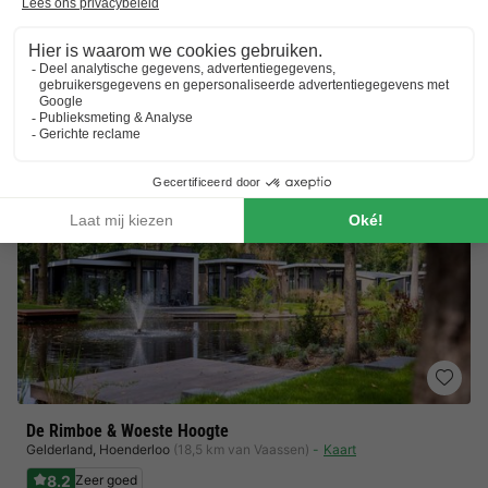
Dagje Walibi World
Verwarmd buitenzwembad
Toon prijzen
De Rimboe & Woeste Hoogte
Gelderland
,
Hoenderloo
(18,5 km van Vaassen)
Kaart
8.2
Zeer goed