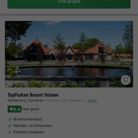
Toon prijzen
TopParken Resort Veluwe
Gelderland
,
Garderen
(19,8 km van Vaassen)
Kaart
8.4
Zeer goed
Buitenzwembad
Wandel- en fietsroutes
Klimbos Garderen