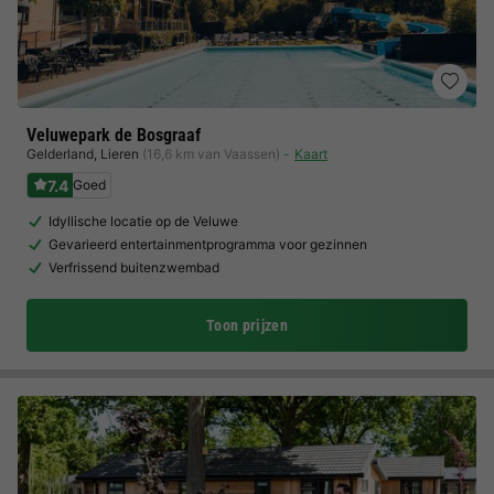
Veluwepark de Bosgraaf
Gelderland
,
Lieren
(16,6 km van Vaassen)
Kaart
7.4
Goed
Idyllische locatie op de Veluwe
Gevarieerd entertainmentprogramma voor gezinnen
Verfrissend buitenzwembad
Toon prijzen