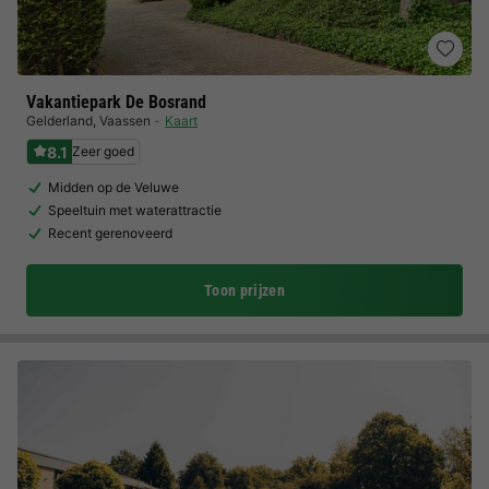
Vakantiepark De Bosrand
Gelderland
,
Vaassen
Kaart
8.1
Zeer goed
Midden op de Veluwe
Speeltuin met waterattractie
Recent gerenoveerd
Toon prijzen