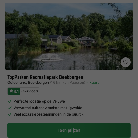
TopParken Recreatiepark Beekbergen
Gelderland
,
Beekbergen
(16 km van Vaassen)
Kaart
8.1
Zeer goed
Perfecte locatie op de Veluwe
Verwarmd buitenzwembad met ligweide
Veel excursiebestemmingen in de buurt -…
Toon prijzen