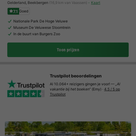
Gelderland
,
Beekbergen
(16,9 km van Vaassen)
Kaart
7.1
Goed
Nationale Park De Hoge Veluwe
Museum De Veluwese Stoomtrein
In de buurt van Burgers Zoo
Toon prijzen
Trustpilot beoordelingen
Al 10.064+ reizigers gingen je voor! —
„Al
vakantie bij het boeken“
(Emy) ·
4.5 / 5 op
Trustpilot