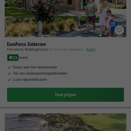
EuroParcs Zuiderzee
Flevoland
,
Biddinghuizen
(21 km van Vaassen)
Kaart
7.1
Goed
Direct aan het Veluwemeer
Tal van watersportmogelijkheden
Luxe vakantiehuizen
Toon prijzen