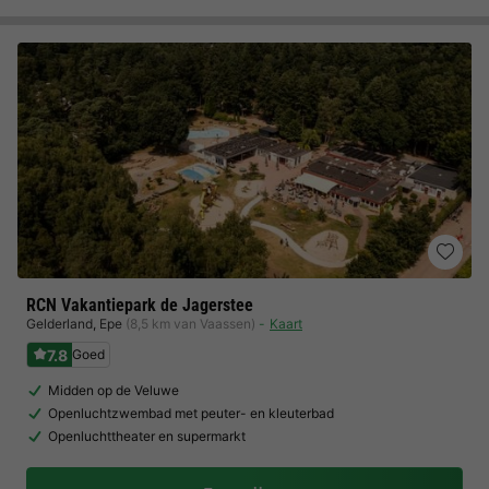
RCN Vakantiepark de Jagerstee
Gelderland
,
Epe
(8,5 km van Vaassen)
Kaart
7.8
Goed
Midden op de Veluwe
Openluchtzwembad met peuter- en kleuterbad
Openluchttheater en supermarkt