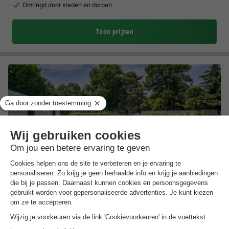
Omringd door steden en dorpen
Toon prijzen
Bungalowpark Het Verscholen Dorp
Gelderland
,
Harderwijk
(23,4 km van Vaassen)
Kaart
7.3
Goed
Beste surflocatie 'strand Horst'