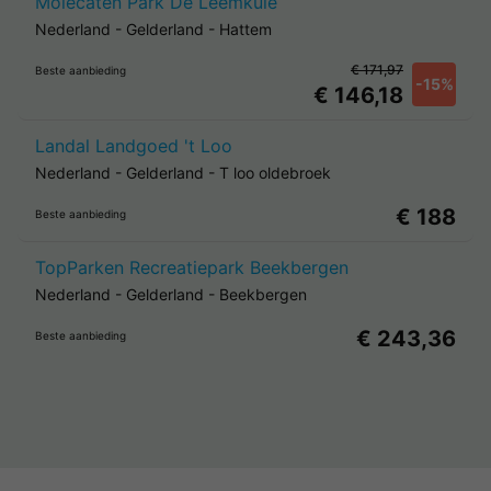
Molecaten Park De Leemkule
Nederland
-
Gelderland
-
Hattem
€ 171,97
Beste aanbieding
-15%
€ 146,18
Landal Landgoed 't Loo
Nederland
-
Gelderland
-
T loo oldebroek
€ 188
Beste aanbieding
TopParken Recreatiepark Beekbergen
Nederland
-
Gelderland
-
Beekbergen
€ 243,36
Beste aanbieding