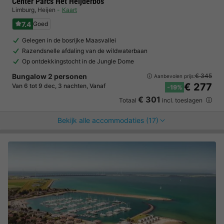
Center Parcs Het Heijderbos
Limburg
,
Heijen
Kaart
7.4
Goed
Gelegen in de bosrijke Maasvallei
Razendsnelle afdaling van de wildwaterbaan
Op ontdekkingstocht in de Jungle Dome
Bungalow 2 personen
€ 345
Aanbevolen prijs:
€ 277
Van 6 tot 9 dec, 3 nachten, Vanaf
-19%
€ 301
Totaal
incl. toeslagen
Bekijk alle accommodaties (17)