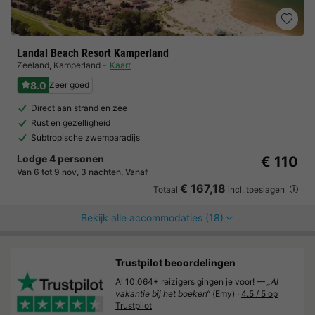
Landal Beach Resort Kamperland
Zeeland
,
Kamperland
Kaart
8.0
Zeer goed
Direct aan strand en zee
Rust en gezelligheid
Subtropische zwemparadijs
Lodge 4 personen
€ 110
Van 6 tot 9 nov, 3 nachten, Vanaf
€ 167,18
Totaal
incl. toeslagen
Bekijk alle accommodaties (18)
Trustpilot beoordelingen
Al 10.064+ reizigers gingen je voor! —
„Al
vakantie bij het boeken“
(Emy) ·
4.5 / 5 op
Trustpilot