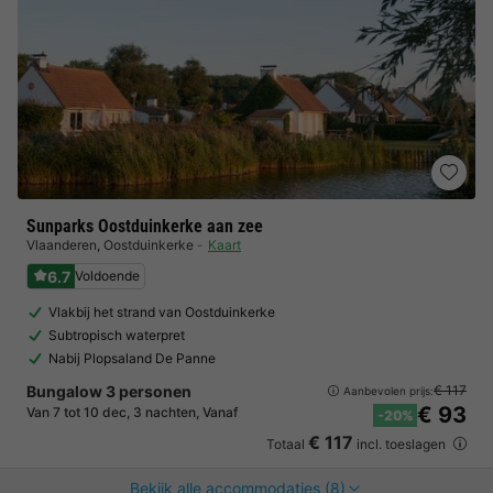
Sunparks Oostduinkerke aan zee
Vlaanderen
,
Oostduinkerke
Kaart
6.7
Voldoende
Vlakbij het strand van Oostduinkerke
Subtropisch waterpret
Nabij Plopsaland De Panne
Bungalow 3 personen
€ 117
Aanbevolen prijs:
€ 93
Van 7 tot 10 dec, 3 nachten, Vanaf
-20%
€ 117
Totaal
incl. toeslagen
Bekijk alle accommodaties (8)