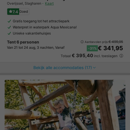
Overijssel
,
Slagharen
Kaart
7.4
Goed
Gratis toegang tot het attractiepark
Waterpret in waterpark Aqua Mexicana!
Unieke vakantiehuisjes
Tent 6 personen
€ 499,95
Aanbevolen prijs:
€ 341,95
Van 21 tot 24 aug, 3 nachten, Vanaf
-31%
€ 395,40
Totaal
incl. toeslagen
Bekijk alle accommodaties (17)