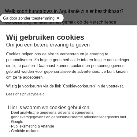
Welk soort bungalows in Aquitanië zijn er beschikbaar?
Op deze pagina filter je met gemak op de verschillende
mogelijke voorzieningen en/of faciliteiten om een vakantiehuisje
in Aquitanië te vinden die aansluit op jouw wensen. Ben je er
nog niet zeker van waar je precies naar op zoek bent? Wij
helpen je graag in Aquitanië een bungalow te boeken. Wil jij er
op het laatste moment even tussenuit? Kies dan voor een
last
minute vakantiehuis
.
Zoek jouw ideale locatie in Aquitanië voor het vakantiehuis
Wat voor type bungalow in Aquitanië wil jij boeken en in welke
omgeving wil jij zitten? Laat je inspireren door de mooiste
locaties en vakantiehuizen in Aquitanië. Kies in Aquitanië voor
een bungalow in een omgeving waar jij graag wilt verblijven. Bij
BungalowSpecials vind je een groot aanbod aan
vakantiehuisjes in een bosrijke omgeving, aan zee, tussen de
bergen of in een rustige omgeving. Het is dus mogelijk om een
vakantiehuis in Aquitanië te huren met onder andere veel
ruimte en privacy of juist een bungalow in Aquitanië op een