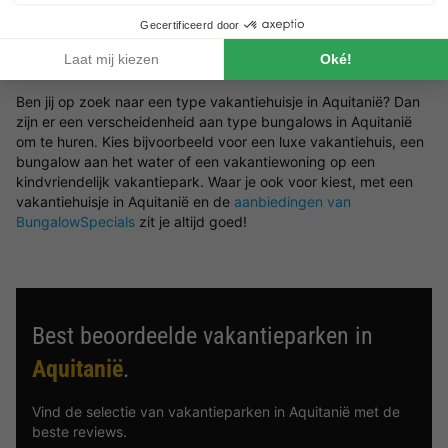
vakantiepark
waar je gebruik kunt maken van een groot aantal
parkfaciliteiten.
Boek in Aquitanië een type bungalow naar wens
Ben jij op zoek naar een type vakantiehuisje in Aquitanië? Dan
zijn er een verscheidenheid aan type bungalows in Aquitanië
om te huren. Kies bijvoorbeeld voor een luxe vakantiehuis, een
bungalow aan het water of een vakantiewoning op een
kindvriendelijk vakantiepark. Waar je ook voor kiest, met een
vakantiehuisje in Aquitanië en de
aanbiedingen van
BungalowSpecials
zit je altijd goed!
Best beoordeelde vakantieparken in
Aquitanië
.
Vind de selectie van vakantieparken in Aquitanië met de
beste reviews.