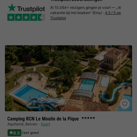
Al 10.064+ reizigers gingen je voor! —
„Al
vakantie bij het boeken“
(Emy) ·
4.5 / 5 op
Trustpilot
Camping RCN Le Moulin de la Pique
★★★★★
Aquitanië
,
Belves
Kaart
8.5
Zeer goed