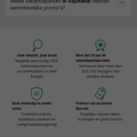
Welke vakantieparken
in Aquitanië
hebben
aantrekkelijke promo's?
Jouw vakantie, jouw keuze
Meer dan 20 jaar dé
Vergelijk eenvoudig 1500
vakantieparkspecialist
vakantieparken en
Vertrouwd door meer dan
accommodaties in heel
200.000 reizigers met
Europa
eerlijke reviews
Boek eenvoudig en zonder
Profiteer van exclusieve
stress
Specials
Duidelijke prijzen,
Dagelijks nieuwe deals,
moeiteloos boeken en
kortingen en gratis extra's
veilige betaalomgeving