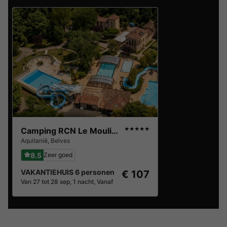
Camping RCN Le Moulin de la Pique
★★★★★
Aquitanië
,
Belves
8.5
Zeer goed
VAKANTIEHUIS 6 personen
€ 107
Van 27 tot 28 sep, 1 nacht, Vanaf