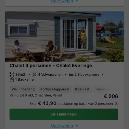
Meer weten
Chalet 4 personen - Chalet Everinge
36m2
4 Volwassenen
2 Slaapkamers
1 Badkamer
Wi-Fi toegang
Koffiezetapparaat
Koelkast
Tuinmeubelen
Ve
Van 6 tot 8 okt, 2 nachten, Vanaf
€ 206
€ 43,90
Excl.
toeslagen op basis van 2 personen
Zie aanbiedingen
Meer weten