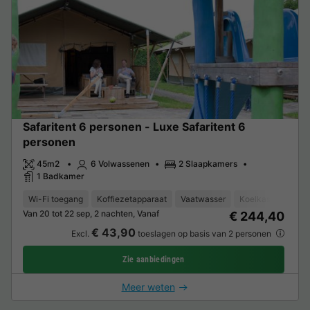
Safaritent 6 personen - Luxe Safaritent 6
personen
45m2
6 Volwassenen
2 Slaapkamers
1 Badkamer
Wi-Fi toegang
Koffiezetapparaat
Vaatwasser
Koelkast
Tuinm
Van 20 tot 22 sep, 2 nachten, Vanaf
€ 244,40
€ 43,90
Excl.
toeslagen op basis van 2 personen
Zie aanbiedingen
Meer weten