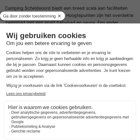
Camping Scheldeoord biedt een breed scala aan faciliteiten
voor een comfortabel verblijf. Hoogtepunten zijn het overdekte
zwembad met een apart babybad en sauna. Een ander
buitenzwembad met glijbaan en bubbelbad zorgt voor extra
zwemplezier. Tennisbanen en tafeltennis zijn beschikbaar voor
sportieve activiteiten. Er is ook visgelegenheid voor wie wil
genieten van de rustige omgeving. Voor degenen die de
campingervaring nog aangenamer willen maken, is er ook een
kleine supermarkt met brooddepot. Gratis WLAN is
beschikbaar op de hele camping.
Voorzieningen voor kinderen op Camping Scheldeoord
Camping Scheldeoord biedt veel recreatiemogelijkheden voor
de jongere gasten. Er is een buitenspeeltuin en een kleine
binnenspeeltuin, ideaal voor regenachtige dagen. Tijdens de
zomer- en herfstvakantie zorgt een animatieprogramma voor
vermaak en afwisseling. De kinderen kunnen zich naar
hartenlust uitleven terwijl hun ouders kunnen ontspannen.