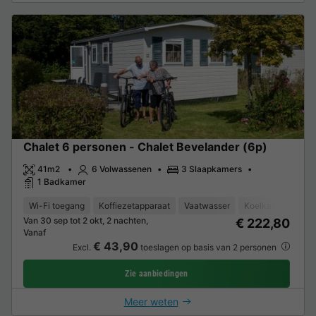
Chalet 6 personen - Chalet Bevelander (6p)
41m2
6 Volwassenen
3 Slaapkamers
1 Badkamer
Wi-Fi toegang
Koffiezetapparaat
Vaatwasser
Koelkast
Tuinm
Van 30 sep tot 2 okt, 2 nachten,
€ 222,80
Vanaf
€ 43,90
Excl.
toeslagen op basis van 2 personen
Zie aanbiedingen
Meer weten