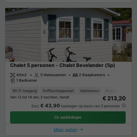
Chalet 5 personen - Chalet Bevelander (5p)
40m2
5 Volwassenen
2 Slaapkamers
1 Badkamer
Wi-Fi toegang
Koffiezetapparaat
Vaatwasser
Koelkast
Tuinm
Van 12 tot 14 okt, 2 nachten, Vanaf
€ 213,20
€ 43,90
Excl.
toeslagen op basis van 2 personen
Zie aanbiedingen
Meer weten