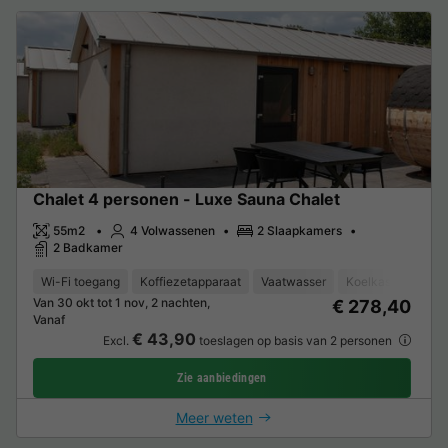
Chalet 4 personen - Luxe Sauna Chalet
55m2
4 Volwassenen
2 Slaapkamers
2 Badkamer
Wi-Fi toegang
Koffiezetapparaat
Vaatwasser
Koelkast
Tuinm
Van 30 okt tot 1 nov, 2 nachten,
€ 278,40
Vanaf
€ 43,90
Excl.
toeslagen op basis van 2 personen
Zie aanbiedingen
Meer weten