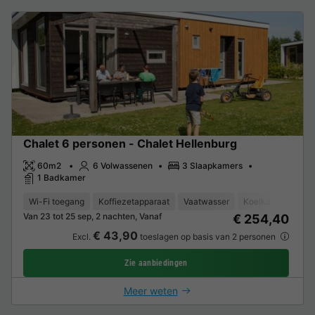
Chalet 6 personen - Chalet Hellenburg
60m2
6 Volwassenen
3 Slaapkamers
1 Badkamer
Wi-Fi toegang
Koffiezetapparaat
Vaatwasser
Koelkast
Tuinm
Van 23 tot 25 sep, 2 nachten, Vanaf
€ 254,40
€ 43,90
Excl.
toeslagen op basis van 2 personen
Zie aanbiedingen
Meer weten