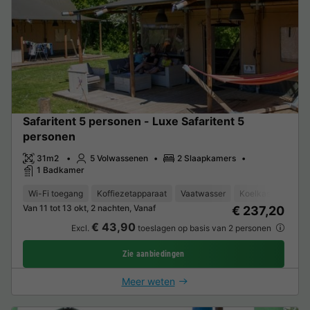
Safaritent 5 personen - Luxe Safaritent 5
personen
31m2
5 Volwassenen
2 Slaapkamers
1 Badkamer
Wi-Fi toegang
Koffiezetapparaat
Vaatwasser
Koelkast
Tuinm
Van 11 tot 13 okt, 2 nachten, Vanaf
€ 237,20
€ 43,90
Excl.
toeslagen op basis van 2 personen
Zie aanbiedingen
Meer weten