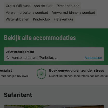
Gratis Wifi punt
Aan de kust
Direct aan zee
Verwarmd buitenzwembad
Verwarmd binnenzwembad
Waterglijbanen
Kinderclub
Fietsverhuur
Bekijk alle accommodaties
Jouw zoekopdracht
Aankomstdatum
(
Periode
),
2 deelnemers, 0 huisdier
Aanpassen
Boek eenvoudig en zonder stress
Duidelijke prijzen, moeiteloos boeken en veilige betaalomgeving
Safaritent