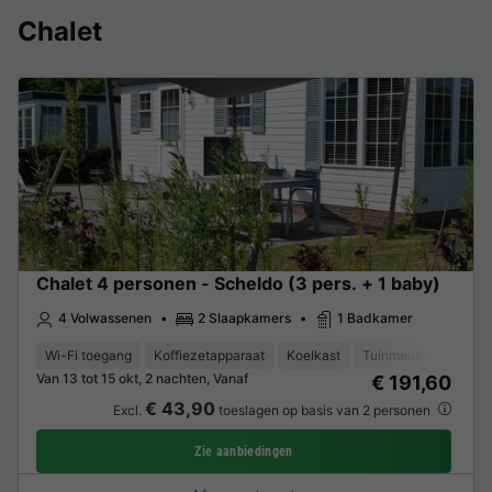
Chalet
Chalet 4 personen - Scheldo (3 pers. + 1 baby)
4 Volwassenen
2 Slaapkamers
1 Badkamer
Wi-Fi toegang
Koffiezetapparaat
Koelkast
Tuinmeubelen
Ve
Van 13 tot 15 okt, 2 nachten, Vanaf
€ 191,60
€ 43,90
Excl.
toeslagen op basis van 2 personen
Zie aanbiedingen