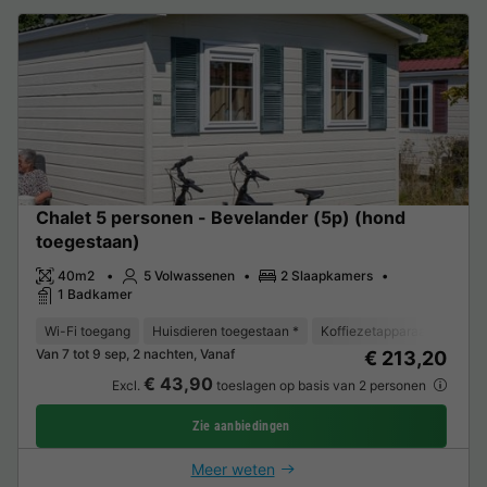
Chalet 5 personen - Bevelander (5p) (hond
toegestaan)
40m2
5 Volwassenen
2 Slaapkamers
1 Badkamer
Wi-Fi toegang
Huisdieren toegestaan *
Koffiezetapparaat
Vaat
Van 7 tot 9 sep, 2 nachten, Vanaf
€ 213,20
€ 43,90
Excl.
toeslagen op basis van 2 personen
Zie aanbiedingen
Meer weten