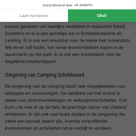
Restaurants op Camping Scheldeoord
Het vakantiepark biedt verschillende eetgelegenheden. Gasten
kunnen genieten van heerlijke maaltijden in restaurant Eeterij
Scheldo's en er is een gezellige bar in Scheldebrasserie de
Landing. Er is ook een snackbar voor de kleine trek tussendoor.
Wie liever zelf kookt, kan verse levensmiddelen kopen in de
supermarkt op het park. Er is ook een brooddepot voor de
dagelijkse boodschappen.
Omgeving van Camping Scheldeoord
De omgeving van de camping biedt vele mogelijkheden voor
uitstapjes en verkenningen. De nabijheid van het strand is
ideaal voor strandwandelingen en watersportactiviteiten. Ook
kunt u te voet of op de fiets de prachtige natuur van Zeeland
ontdekken. Er zijn ook veel leuke stadjes in de omgeving die
zeker een bezoek waard zijn, evenals verschillende
evenementen en activiteiten om je verblijf te verrijken.