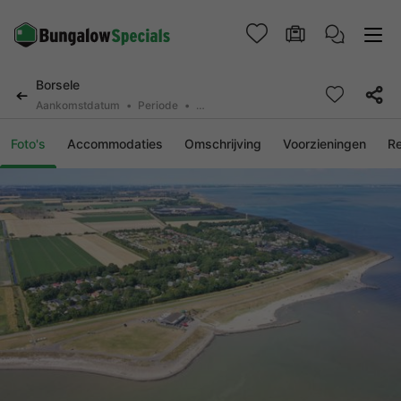
Borsele
Aankomstdatum
Periode
2 deelnemers, 0 huisdier
Foto's
Accommodaties
Omschrijving
Voorzieningen
R