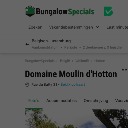
Zoeken
Vakantiebestemmingen
Last minut
Belgisch-Luxemburg
Aankomstdatum
Periode
2 deelnemers, 0 huisdier
BungalowSpecials
België
Wallonië
Hotton
★★
Domaine Moulin d'Hotton
Rue du Batty 31
-
Bekijk op kaart
Foto's
Accommodaties
Omschrijving
Voorzi