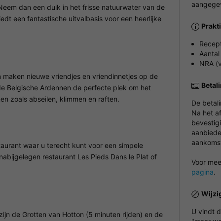
aangegev
 Neem dan een duik in het frisse natuurwater van de
iedt een fantastische uitvalbasis voor een heerlijke
Prakt
Recept
Aantal
NRA (v
n maken nieuwe vriendjes en vriendinnetjes op de
Betal
 de Belgische Ardennen de perfecte plek om het
en zoals abseilen, klimmen en raften.
De betal
Na het a
bevestigi
aanbieder
aankomst 
taurant waar u terecht kunt voor een simpele
 nabijgelegen restaurant Les Pieds Dans le Plat of
Voor meer
pagina
.
Wijzi
U vindt 
s zijn de Grotten van Hotton (5 minuten rijden) en de