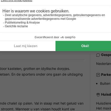
 in de buurt.
ALGEME
Openi
Ervaar de Belgische
Bezoek de Grotten
Het ge
e
Ardennen
van Hotton
Gespr
Nederlan
or kastelen, grotten en idyllische dorpjes.
ietsen. En de sporters onder ons gaan de uitdaging
Parke
Buiten
Huisd
ande chalet op palen. Val in slaap met het geluid van
Huisdier
Het maxi
t stroomt. Wanneer u van vissen houdt kunt uw