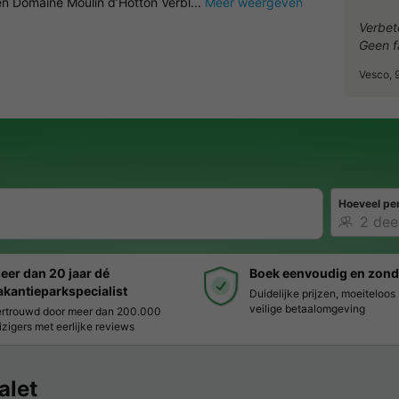
ten Domaine Moulin d’Hotton Verbl...
Meer weergeven
Verbet
Geen f
Vesco, 
Hoeveel pe
eer dan 20 jaar dé
Boek eenvoudig en zond
akantieparkspecialist
Duidelijke prijzen, moeiteloo
veilige betaalomgeving
rtrouwd door meer dan 200.000
izigers met eerlijke reviews
alet