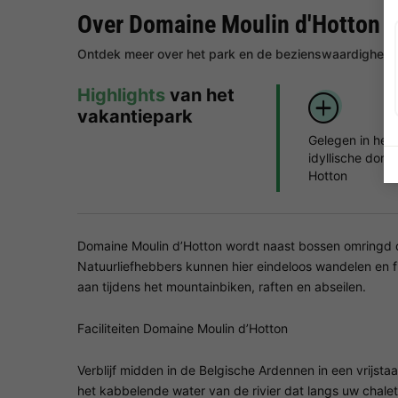
Over Domaine Moulin d'Hotton
Ontdek meer over het park en de bezienswaardigheden
Highlights
van het
vakantiepark
Gelegen in het
idyllische dorpj
Hotton
Domaine Moulin d’Hotton wordt naast bossen omringd do
Natuurliefhebbers kunnen hier eindeloos wandelen en f
aan tijdens het mountainbiken, raften en abseilen.
Faciliteiten Domaine Moulin d’Hotton
Verblijf midden in de Belgische Ardennen in een vrijsta
het kabbelende water van de rivier dat langs uw chale