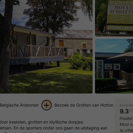
 Belgische Ardennen
Bezoek de Grotten van Hotton
Beoordel
9.3
/1
+ 13
Positie
or kastelen, grotten en idyllische dorpjes.
Mooi r
foto's
ietsen. En de sporters onder ons gaan de uitdaging aan
te zitt