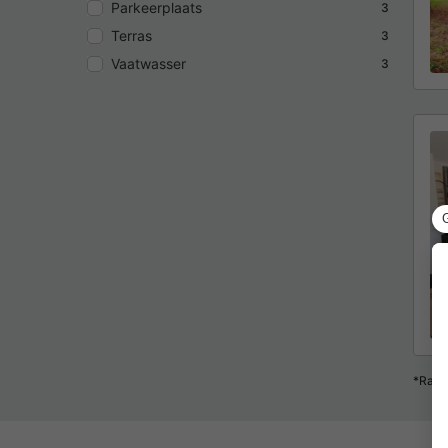
Parkeerplaats
3
Terras
3
Vaatwasser
3
*Raad