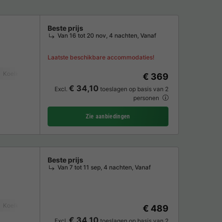
Beste prijs
Van 16 tot 20 nov, 4 nachten, Vanaf
Laatste beschikbare accommodaties!
Koelkast
Tuinmeubelen
Magnetron
Oven
Parkeerplaats
TV
€ 369
€ 34,10
Excl.
toeslagen op basis van 2
personen
Zie aanbiedingen
Beste prijs
Van 7 tot 11 sep, 4 nachten, Vanaf
Koelkast
Tuinmeubelen
Magnetron
Oven
Parkeerplaats
TV
€ 489
€ 34,10
Excl.
toeslagen op basis van 2