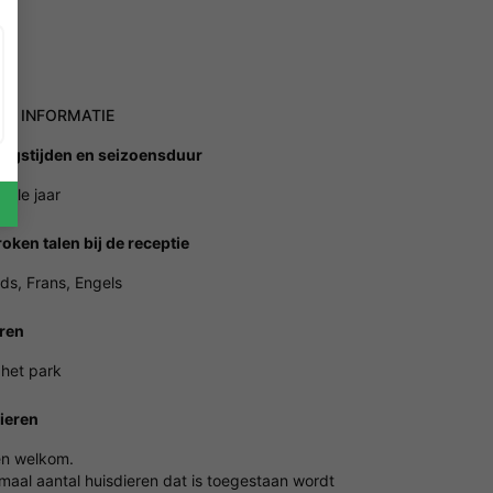
NE INFORMATIE
ngstijden en seizoensduur
hele jaar
oken talen bij de receptie
ds, Frans, Engels
ren
 het park
ieren
en welkom.
maal aantal huisdieren dat is toegestaan wordt