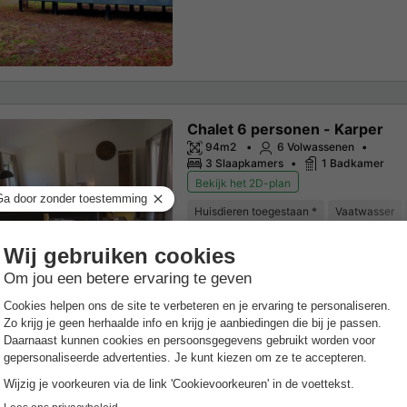
Chalet 6 personen - Karper
94m2
6 Volwassenen
3 Slaapkamers
1 Badkamer
Bekijk het 2D-plan
Huisdieren toegestaan *
Vaatwasser
Meer weten
pleeg de details van de accommodatie voor de specifieke voorwaarden.