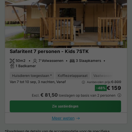
Safaritent 7 personen - Kids 7STK
50m2
7 Volwassenen
3 Slaapkamers
1 Badkamer
Huisdieren toegestaan *
Koffiezetapparaat
Vaatwasser
Vriezer
Van 7 tot 10 sep, 3 nachten, Vanaf
€ 309
Aanbevolen prijs:
€ 159
-48%
€ 81,50
Excl.
toeslagen op basis van 2 personen
Zie aanbiedingen
Meer weten
*Raadpleeg de details van de accommodatie voor de specifieke