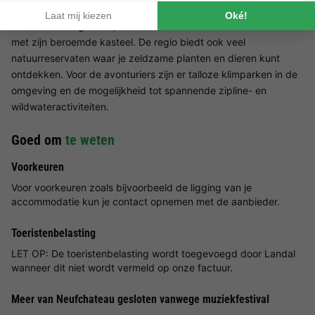
fietsen en kanoën. Ontdek pittoreske dorpjes en historische
bezienswaardigheden, zoals de indrukwekkende stad Bouillon
met zijn beroemde kasteel. De regio biedt ook veel
natuurreservaten waar je zeldzame planten en dieren kunt
ontdekken. Voor de avonturiers zijn er talloze klimparken in de
omgeving en de mogelijkheid tot spannende zipline- en
wildwateractiviteiten.
Goed om
te weten
Voorkeuren
Voor voorkeuren zoals bijvoorbeeld de ligging van je
accommodatie kun je contact opnemen met de aanbieder.
Toeristenbelasting
LET OP: De toeristenbelasting wordt toegevoegd door Landal
wanneer dit niet wordt vermeld op onze factuur.
Meer van Neufchateau gesloten vanwege muziekfestival