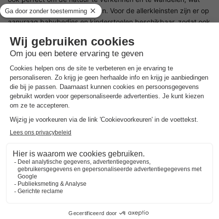
ook spannend is voor kinderen. Voor de allerkleinsten zijn er op
aanvraag babybedjes en kinderstoelen beschikbaar, zodat ook
gezinnen met kleine kinderen van hun verblijf kunnen genieten.
Restaurant Landal Glamping Neufchâteau
Landal Glamping Neufchâteau heeft een eigen restaurant, waar
je kunt kiezen uit heerlijke regionale en internationale
gerechten. Het restaurant is de perfecte plek om te
ontspannen na een enerverende dag in de natuur en te
genieten van de Belgische gastvrijheid. Je kunt hier heerlijk
eten zonder het park te hoeven verlaten. Voor een gezellige
sfeer en een goed moment met het gezin is het restaurant een
prima plek om je culinair te laten verwennen.
Omgeving Landal Glamping Neufchâteau
De omgeving van Landal Glamping Neufchâteau biedt tal van
mogelijkheden voor buitenactiviteiten en ontdekkingen. Het
park ligt midden in de Ardennen, ideaal om te wandelen,