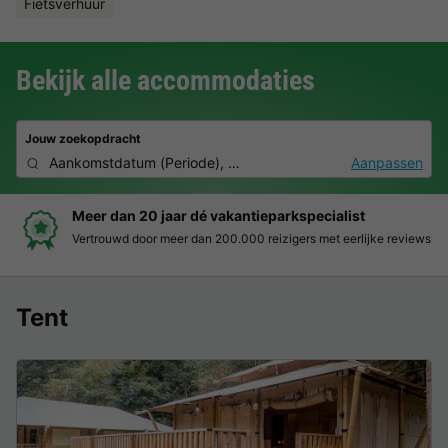
Fietsverhuur
Bekijk alle accommodaties
Jouw zoekopdracht
Aankomstdatum
(
Periode
),
2 deelnemers, 0 huisdier
Aanpassen
Boek eenvoudig en zonder stress
Duidelijke prijzen, moeiteloos boeken en veilige betaalomgeving
Tent