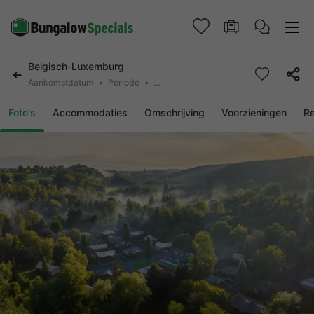
Belgisch-Luxemburg
Aankomstdatum
Periode
2 deelnemers, 0 huisdier
Foto's
Accommodaties
Omschrijving
Voorzieningen
R