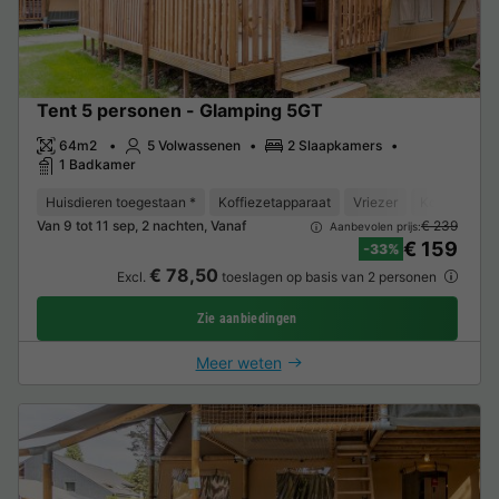
Tent 5 personen - Glamping 5GT
64m2
5 Volwassenen
2 Slaapkamers
1 Badkamer
Huisdieren toegestaan *
Koffiezetapparaat
Vriezer
Koelkast
Van 9 tot 11 sep, 2 nachten, Vanaf
€ 239
Aanbevolen prijs:
€ 159
-33%
€ 78,50
Excl.
toeslagen op basis van 2 personen
Zie aanbiedingen
Meer weten