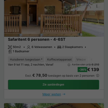
Safaritent 6 personen - 4-6ST
50m2
6 Volwassenen
2 Slaapkamers
1 Badkamer
Huisdieren toegestaan *
Koffiezetapparaat
Vriezer
Koelkast
Van 9 tot 11 sep, 2 nachten, Vanaf
€ 219
Aanbevolen prijs:
€ 139
-36%
€ 78,50
Excl.
toeslagen op basis van 2 personen
Zie aanbiedingen
Meer weten