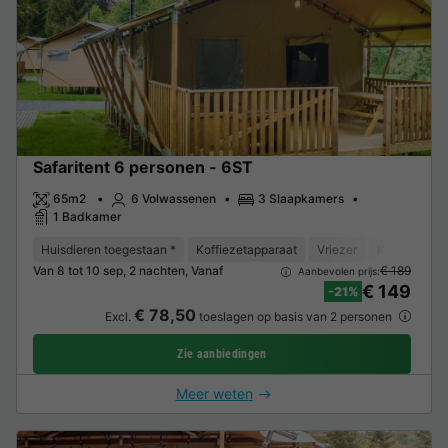
Safaritent 6 personen - 6ST
65m2
6 Volwassenen
3 Slaapkamers
1 Badkamer
Huisdieren toegestaan *
Koffiezetapparaat
Vriezer
Koelkast
Van 8 tot 10 sep, 2 nachten, Vanaf
€ 189
Aanbevolen prijs:
€ 149
-21%
€ 78,50
Excl.
toeslagen op basis van 2 personen
Zie aanbiedingen
Meer weten