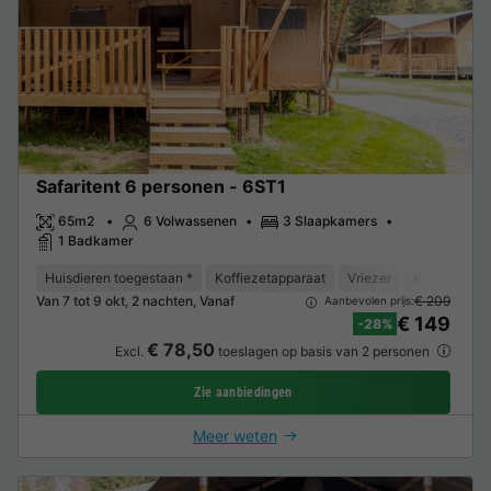
Safaritent 6 personen - 6ST1
65m2
6 Volwassenen
3 Slaapkamers
1 Badkamer
Huisdieren toegestaan *
Koffiezetapparaat
Vriezer
Koelkast
Van 7 tot 9 okt, 2 nachten, Vanaf
€ 209
Aanbevolen prijs:
€ 149
-28%
€ 78,50
Excl.
toeslagen op basis van 2 personen
Zie aanbiedingen
Meer weten