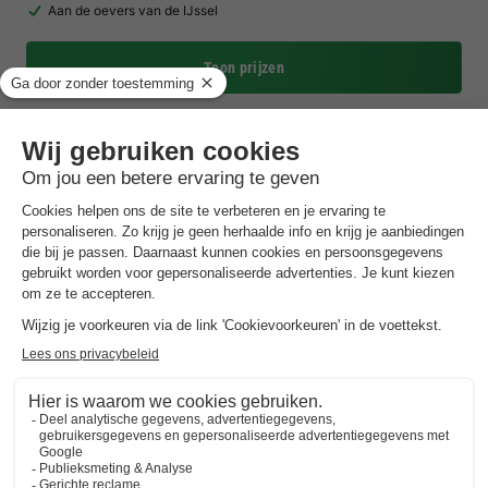
Aan de oevers van de IJssel
Toon prijzen
Bospark Markelo
Overijssel
,
Markelo
(17 km van Kring Van Dorth)
Kaart
8.2
Zeer goed
Aan de rand van het bos