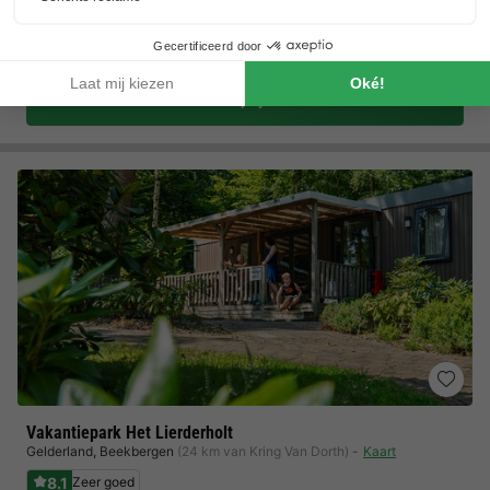
Comfortabele luxe woningen
Ontdek het Hof van Twente
Toon prijzen
Vakantiepark Het Lierderholt
Gelderland
,
Beekbergen
(24 km van Kring Van Dorth)
Kaart
8.1
Zeer goed