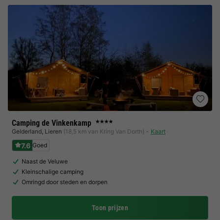
Camping de Vinkenkamp
★★★★
Gelderland
,
Lieren
(18,5 km van Kring Van Dorth)
Kaart
7.6
Goed
Naast de Veluwe
Kleinschalige camping
Omringd door steden en dorpen
Toon prijzen