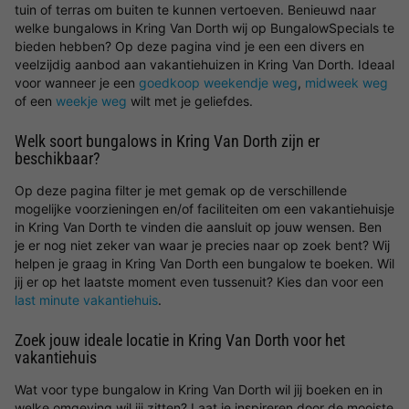
tuin of terras om buiten te kunnen vertoeven. Benieuwd naar
welke bungalows in Kring Van Dorth wij op BungalowSpecials te
bieden hebben? Op deze pagina vind je een een divers en
veelzijdig aanbod aan vakantiehuizen in Kring Van Dorth. Ideaal
voor wanneer je een
goedkoop weekendje weg
,
midweek weg
of een
weekje weg
wilt met je geliefdes.
Welk soort bungalows in Kring Van Dorth zijn er
beschikbaar?
Op deze pagina filter je met gemak op de verschillende
mogelijke voorzieningen en/of faciliteiten om een vakantiehuisje
in Kring Van Dorth te vinden die aansluit op jouw wensen. Ben
je er nog niet zeker van waar je precies naar op zoek bent? Wij
helpen je graag in Kring Van Dorth een bungalow te boeken. Wil
jij er op het laatste moment even tussenuit? Kies dan voor een
last minute vakantiehuis
.
Zoek jouw ideale locatie in Kring Van Dorth voor het
vakantiehuis
Wat voor type bungalow in Kring Van Dorth wil jij boeken en in
welke omgeving wil jij zitten? Laat je inspireren door de mooiste