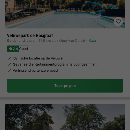
Veluwepark de Bosgraaf
Gelderland
,
Lieren
(17,9 km van Kring Van Dorth)
Kaart
7.4
Goed
Idyllische locatie op de Veluwe
Gevarieerd entertainmentprogramma voor gezinnen
Verfrissend buitenzwembad
Toon prijzen