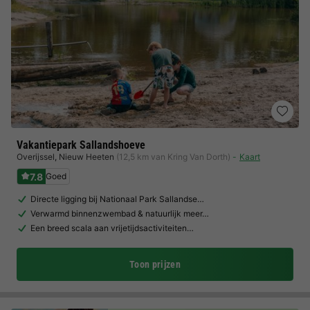
Vakantiepark Sallandshoeve
Overijssel
,
Nieuw Heeten
(12,5 km van Kring Van Dorth)
Kaart
7.8
Goed
Directe ligging bij Nationaal Park Sallandse…
Verwarmd binnenzwembad & natuurlijk meer…
Een breed scala aan vrijetijdsactiviteiten…
Toon prijzen