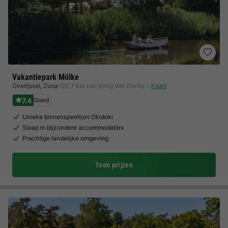
Vakantiepark Mölke
Overijssel
,
Zuna
(20,7 km van Kring Van Dorth)
Kaart
7.4
Goed
Unieke binnenspeeltuin Okidoki
Slaap in bijzondere accommodaties
Prachtige landelijke omgeving
Toon prijzen