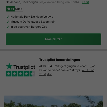
Gelderland
,
Beekbergen
(20,4 km van Kring Van Dorth)
Kaart
7.1
Goed
Nationale Park De Hoge Veluwe
Museum De Veluwese Stoomtrein
In de buurt van Burgers Zoo
Toon prijzen
Trustpilot beoordelingen
Al 10.064+ reizigers gingen je voor! —
„Al
vakantie bij het boeken“
(Emy) ·
4.5 / 5 op
Trustpilot