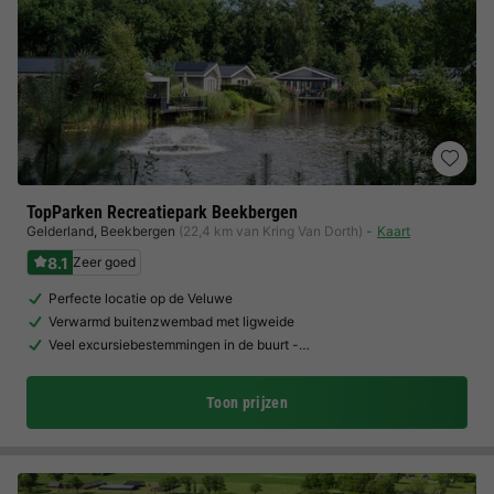
TopParken Recreatiepark Beekbergen
Gelderland
,
Beekbergen
(22,4 km van Kring Van Dorth)
Kaart
8.1
Zeer goed
Perfecte locatie op de Veluwe
Verwarmd buitenzwembad met ligweide
Veel excursiebestemmingen in de buurt -…
Toon prijzen