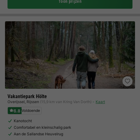
Toon prijzen
Vakantiepark Hölte
Overijssel
,
Rijssen
(15,9 km van Kring Van Dorth)
Kaart
6.8
Voldoende
Kanotocht
Comfortabel en kleinschalig park
Aan de Sallandse Heuvelrug