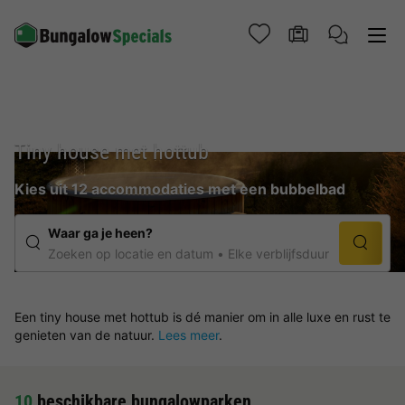
Tiny house met hottub
Kies uit 12 accommodaties met een bubbelbad
Waar ga je heen?
Zoeken op locatie en datum
Elke verblijfsduur
Een tiny house met hottub is dé manier om in alle luxe en rust te
genieten van de natuur.
Lees meer
.
10
beschikbare bungalowparken