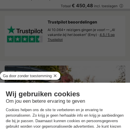
€ 450,48
Totaal
incl. toeslagen
Trustpilot beoordelingen
Al 10.064+ reizigers gingen je voor! —
„Al
vakantie bij het boeken“
(Emy) ·
4.5 / 5 op
Trustpilot