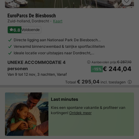
EuroParcs De Biesbosch
Zuid-holland
,
Dordrecht
Kaart
6.8
Voldoende
Directe ligging aan Nationaal Park De Biesbosch…
Verwarmd binnenzwembad & talrijke sportfaciliteiten
Ideale locatie voor uitstapjes naar Dordrecht,…
UNIEKE ACCOMMODATIE 4
€ 287,10
Aanbevolen prijs:
€ 244,04
personen
-15%
Van 9 tot 12 nov, 3 nachten, Vanaf
€ 295,04
Totaal
incl. toeslagen
Last minutes
Kies een spontane vakantie & profiteer van
kortingen!
Ontdek meer