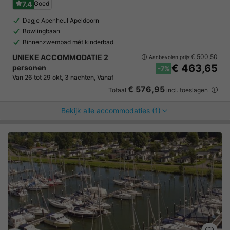
7.4
Goed
Dagje Apenheul Apeldoorn
Bowlingbaan
Binnenzwembad mét kinderbad
UNIEKE ACCOMMODATIE 2
€ 500,50
Aanbevolen prijs:
€ 463,65
personen
-7%
Van 26 tot 29 okt, 3 nachten, Vanaf
€ 576,95
Totaal
incl. toeslagen
Bekijk alle accommodaties (1)