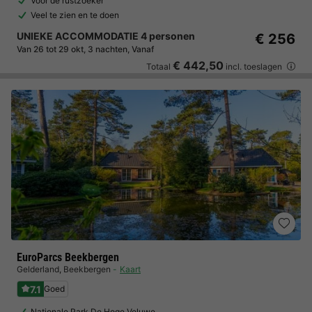
Voor de rustzoeker
Veel te zien en te doen
UNIEKE ACCOMMODATIE 4 personen
€ 256
Van 26 tot 29 okt, 3 nachten, Vanaf
€ 442,50
Totaal
incl. toeslagen
EuroParcs Beekbergen
Gelderland
,
Beekbergen
Kaart
7.1
Goed
Nationale Park De Hoge Veluwe