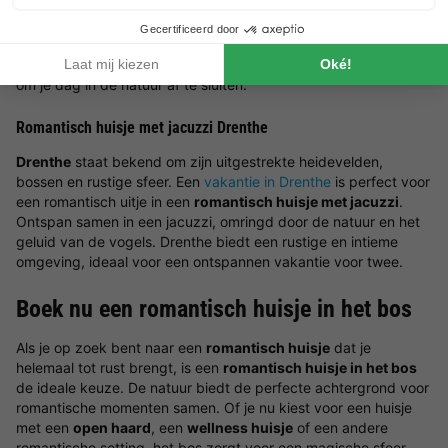
wandelen, fietsen of het verkennen van pittoreske dorpjes
houdt,
huisjes in Limburg
hebben voor ieder wat wils. Stel je
voor dat je na een actieve dag samen een warm bad neemt in
de jacuzzi van je romantische huisje. Dit is de perfecte manier
om je dag in de natuur af te sluiten.
Romantisch huisje met jacuzzi Drenthe
Drenthe
staat bekend om zijn uitgestrekte heidevelden,
bossen en rustige sfeer. Een
vakantie in Drenthe
is perfect voor
een romantisch uitje in een
romantisch huisje met jacuzzi
.
Ontspan samen in een jacuzzi, omringd door de natuur en het
geluid van de vogels. Drenthe biedt een rustige en intieme
omgeving, ideaal voor een ontspannen vakantie voor twee.
Boek nu een romantisch huisje in het bos
Als je op zoek bent naar een
romantisch huisje
dat je
helemaal tot rust brengt, is een
romantisch huisje in het bos
de ideale keuze. De natuur biedt de perfecte achtergrond voor
romantische momenten samen. Of je nu kiest voor een huisje
met een
open haard
, een
wellness huisje
of een andere
romantische setting, het bos zorgt voor een magische sfeer.