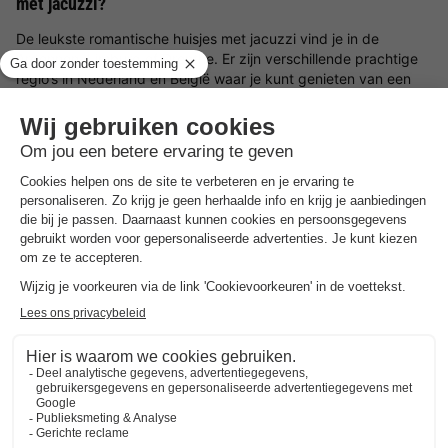
met jacuzzi?
De leukste romantische huisjes met jacuzzi vind je in de
Ardennen, Limburg of Drenthe. Er zijn verschillende prachtige
regio’s in Nederland en België waar je kunt genieten van een
romantisch huisje met jacuzzi.
Romantisch huisje met jacuzzi in de Ardennen
De
Ardennen
bieden een betoverende setting voor een
romantisch uitje. Met haar dichte bossen, rustige riviertjes en
pittoreske dorpjes is de Ardennen de ideale bestemming voor
een
romantisch huisje met jacuzzi
. Geniet van de rust en
privacy in een romantisch huisje in het bos, perfect voor een
paar dagen ontsnappen aan de dagelijkse drukte. De
combinatie van de natuurlijke omgeving en de luxe van een
jacuzzi zorgt voor prachtige
vakantieparken in de Belgische
Ardennen
.
Romantisch huisje met jacuzzi in Limburg
In
Limburg
kun je terecht voor een romantisch weekend in een
charmant
romantisch huisje met jacuzzi
. Of je nu van