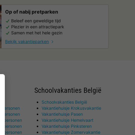
Op of nabij pretparken
Beleef een geweldige tijd
Plezier in een attractiepark
Samen met het hele gezin
Bekijk vakantieparken
Schoolvakanties België
Schoolvakanties België
 personen
Vakantiehuisje Krokusvakantie
 personen
Vakantiehuisje Pasen
0 personen
Vakantiehuisje Hemelvaart
2 personen
Vakantiehuisje Pinksteren
4 personen
Vakantiehuisje Zomervakantie