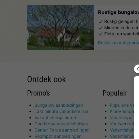
Rustige bungal
Rustig gelegen 
Midden in de nat
Fiets- en wandel
Bekijk vakantiepark
Ontdek ook
Promo's
Populair
Bungalow aanbiedingen
Populaire vaka
Last minute vakantiehuisje
Kindvriendeli
Vakantiehuisje huren
Vakantiepark
Goedkope vakantiehuisjes
Vuurwerkvrije
Center Parcs aanbiedingen
Vakantiehuis 
Roompot aanbiedingen
Vakantiehuisj