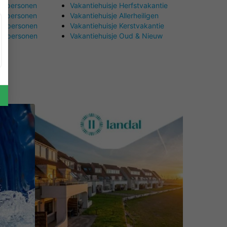
5 personen
Vakantiehuisje Herfstvakantie
6 personen
Vakantiehuisje Allerheiligen
0 personen
Vakantiehuisje Kerstvakantie
4 personen
Vakantiehuisje Oud & Nieuw