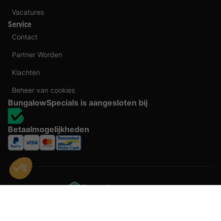
Vacatures
Service
Contact
Partner Worden
Klachten
Beheer van cookies
BungalowSpecials is aangesloten bij
Betaalmogelijkheden
Door te boeken bij BungalowSpecials profiteer je van meer dan 20 jaar ervaring en
een ruim aanbod aan vakantieverblijven. Alle prijzen zijn actuele vanaf prijzen en