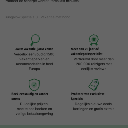
Profiteer de scherpe Center Parcs last minutes!
BungalowSpecials
Vakantie met hond
Jouw vakantie, jouw keuze
Meer dan 20 jaar dé
Vergelijk eenvoudig 1500
vakantieparkspecialist
vakantieparken en
Vertrouwd door meer dan
accommodaties in heel
200.000 reizigers met
Europa
eerlijke reviews
Boek eenvoudig en zonder
Profiteer van exclusieve
stress
Specials
Duidelijke prijzen,
Dagelijks nieuwe deals,
moeiteloos boeken en
kortingen en gratis extra's
veilige betaalomgeving