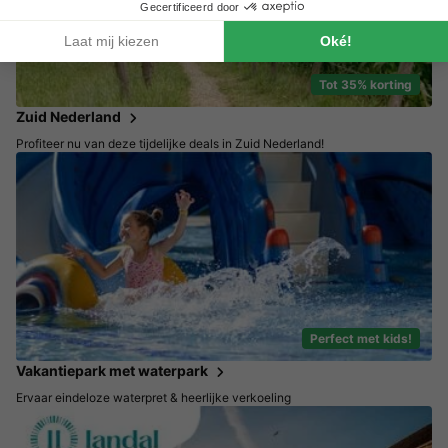
Tot 35% korting
Zuid Nederland
Profiteer nu van deze tijdelijke deals in Zuid Nederland!
Perfect met kids!
Vakantiepark met waterpark
Ervaar eindeloze waterpret & heerlijke verkoeling